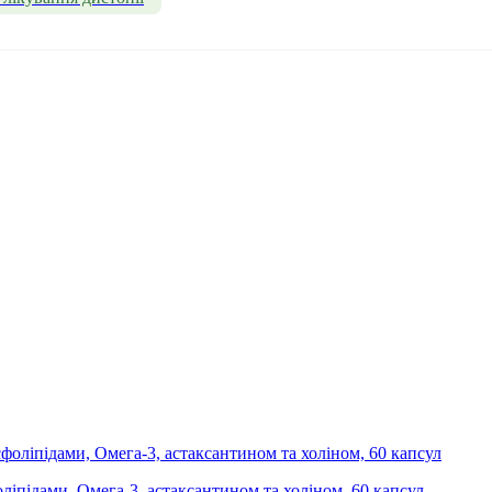
сфоліпідами, Омега-3, астаксантином та холіном, 60 капсул