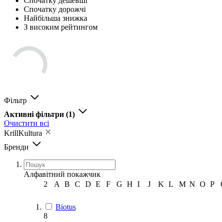
Спочатку дешевші
Спочатку дорожчі
Найбільша знижка
З високим рейтингом
Фільтр
Активні фільтри
(1)
Очистити всі
KrillKultura
Бренди
Алфавітний покажчик
2
A
B
C
D
E
F
G
H
I
J
K
L
M
N
O
P
Biotus
8