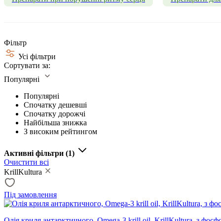
Фільтр
Усі фільтри
Сортувати за:
Популярні
Популярні
Спочатку дешевші
Спочатку дорожчі
Найбільша знижка
З високим рейтингом
Активні фільтри
(1)
Очистити всі
KrillKultura
Під замовлення
Олія криля антарктичного, Omega-3 krill oil, KrillKultura, з фо