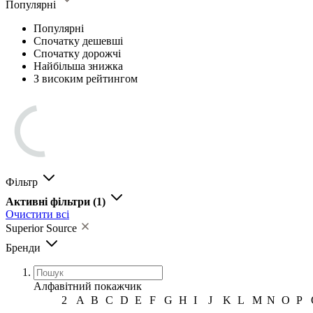
Популярні
Популярні
Спочатку дешевші
Спочатку дорожчі
Найбільша знижка
З високим рейтингом
Фільтр
Активні фільтри
(1)
Очистити всі
Superior Source
Бренди
Алфавітний покажчик
2
A
B
C
D
E
F
G
H
I
J
K
L
M
N
O
P