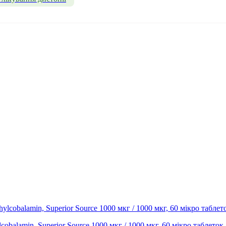
cobalamin, Superior Source 1000 мкг / 1000 мкг, 60 мікро таблеток