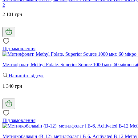
2
2 101 грн
Під замовлення
Метилфолат, Methyl Folate, Superior Source 1000 мкг, 60 мікро т
Напишіть відгук
1 340 грн
Під замовлення
Метилкобаламін (В-12), метилфолат і В-6, Аcitivated B-12 Methylc