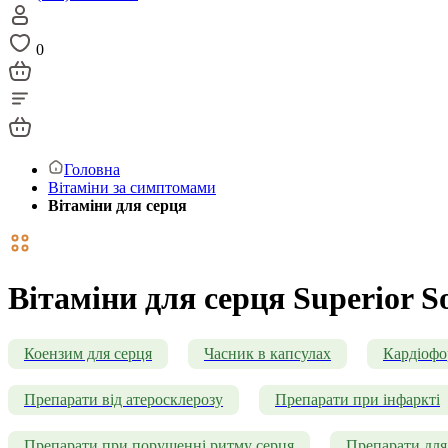
0
Головна
Вітаміни за симптомами
Вітаміни для серця
Вітаміни для серця Superior S
Коензим для серця
Часник в капсулах
Кардіоф
Препарати від атеросклерозу
Препарати при інфаркті
Препарати при порушенні ритму серця
Препарати для 