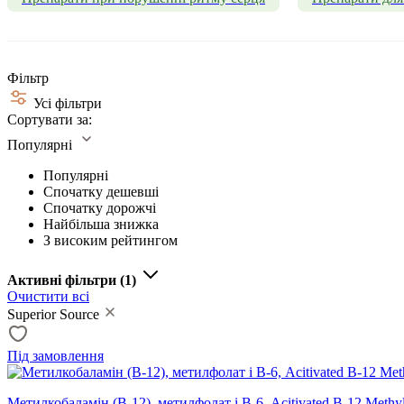
Фільтр
Усі фільтри
Сортувати за:
Популярні
Популярні
Спочатку дешевші
Спочатку дорожчі
Найбільша знижка
З високим рейтингом
Активні фільтри
(1)
Очистити всі
Superior Source
Під замовлення
Метилкобаламін (В-12), метилфолат і В-6, Аcitivated B-12 Methyl