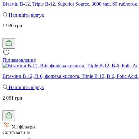
Вітамін В-12, Triple B-12, Superior Source, 3000 мкг, 60 таблето
Напишіть відгук
1 930 грн
Під замовлення
Вітаміни В-12, В-6, фолієва кислота, Triple B-12, B-6, Folic Aci
Напишіть відгук
2 051 грн
Усі фільтри
Сортувати за: