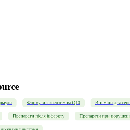
ource
ормули
Формули з коензимом Q10
Вітаміни для серц
Препарати після інфаркту
Препарати при порушенн
лікування дистонії