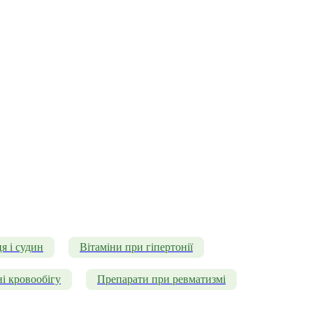
я і судин
Вітаміни при гіпертонії
і кровообігу
Препарати при ревматизмі