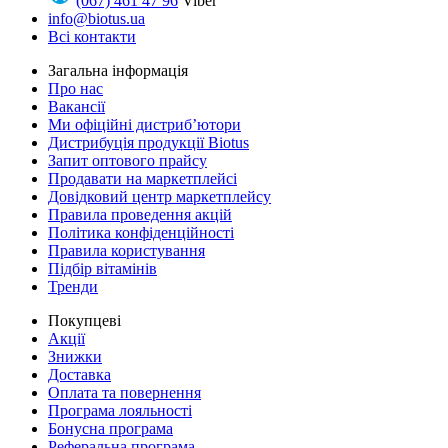
(067) 461 47 96
Viber
info@biotus.ua
Всі контакти
Загальна інформація
Про нас
Вакансії
Ми офіційні дистриб’ютори
Дистрибуція продукції Biotus
Запит оптового прайсу
Продавати на маркетплейсі
Довідковий центр маркетплейсу
Правила проведення акцій
Політика конфіденційності
Правила користування
Підбір вітамінів
Тренди
Покупцеві
Акції
Знижки
Доставка
Оплата та повернення
Програма лояльності
Бонусна програма
Реферальна програма