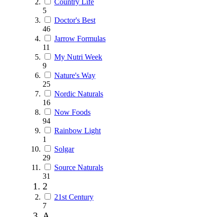
Country Life
5
Doctor's Best
46
Jarrow Formulas
11
My Nutri Week
9
Nature's Way
25
Nordic Naturals
16
Now Foods
94
Rainbow Light
1
Solgar
29
Source Naturals
31
2
21st Century
7
A