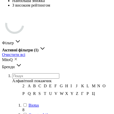
Найбільша знижка
З високим рейтингом
Фільтр
Активні фільтри
(1)
Очистити всі
MitoQ
Бренди
Алфавітний покажчик
2
A
B
C
D
E
F
G
H
I
J
K
L
M
N
O
P
Q
R
S
T
U
V
W
X
Y
Z
Г
Р
Ц
Biotus
8