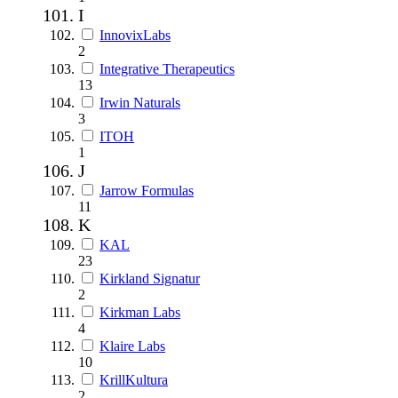
I
InnovixLabs
2
Integrative Therapeutics
13
Irwin Naturals
3
ITOH
1
J
Jarrow Formulas
11
K
KAL
23
Kirkland Signatur
2
Kirkman Labs
4
Klaire Labs
10
KrillKultura
2