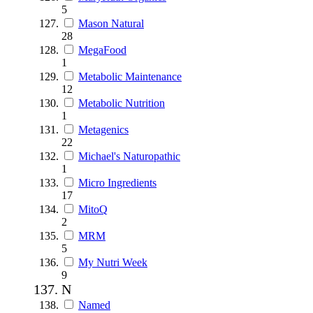
5
Mason Natural
28
MegaFood
1
Metabolic Maintenance
12
Metabolic Nutrition
1
Metagenics
22
Michael's Naturopathic
1
Micro Ingredients
17
MitoQ
2
MRM
5
My Nutri Week
9
N
Named