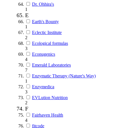
Dr. Ohhira's
1
E
Earth's Bounty
1
Eclectic Institute
2
Ecological formulas
3
Econugenics
4
Emerald Laboratories
7
Enzymatic Therapy (Nature's Way)
1
Enzymedica
3
EVLution Nutrition
2
F
Fairhaven Health
4
fitcode