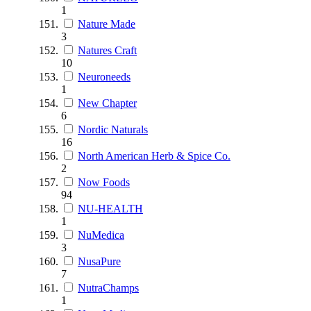
1
Nature Made
3
Natures Craft
10
Neuroneeds
1
New Chapter
6
Nordic Naturals
16
North American Herb & Spice Co.
2
Now Foods
94
NU-HEALTH
1
NuMedica
3
NusaPure
7
NutraChamps
1