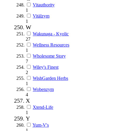
Vitauthority
1
Vitälzym
1
W
Wakunaga - Kyolic
27
Wellness Resources
1
Wholesome Story
7
Wiley's Finest
2
WishGarden Herbs
1
Wobenzym
4
X
Xtend-Life
1
Y
Yum-V's
1