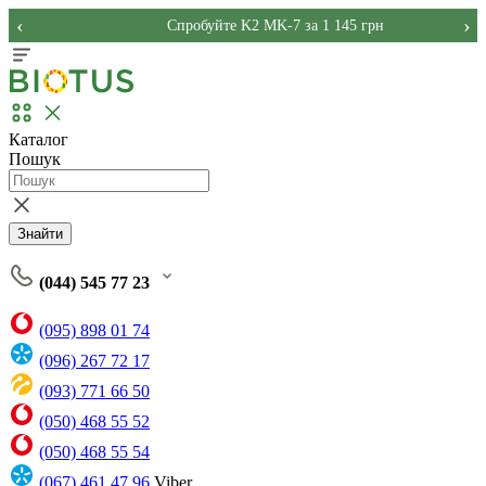
‹
›
Спробуйте K2 MK-7 за 1 145 грн
Каталог
Пошук
Знайти
(044) 545 77 23
(095) 898 01 74
(096) 267 72 17
(093) 771 66 50
(050) 468 55 52
(050) 468 55 54
(067) 461 47 96
Viber