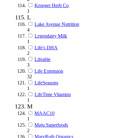
Kroeger Herb Co
1
L
Lake Avenue Nutrition
4
Legendairy Milk
1
Life's DHA
2
Lifeable
3
Life Extension
32
LifeSeasons
1
LifeTime Vitamins
1
M
MAAC10
1
Maju Superfoods
2
MaryRuth Organics