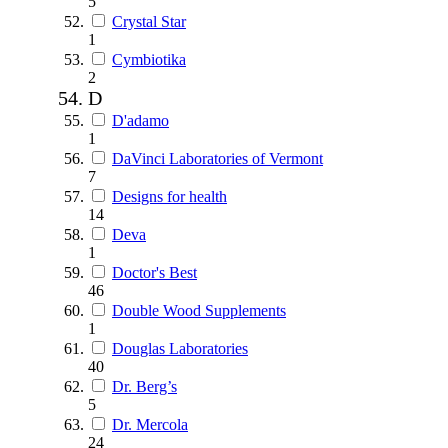
5
Crystal Star
1
Cymbiotika
2
D
D'adamo
1
DaVinci Laboratories of Vermont
7
Designs for health
14
Deva
1
Doctor's Best
46
Double Wood Supplements
1
Douglas Laboratories
40
Dr. Berg’s
5
Dr. Mercola
24