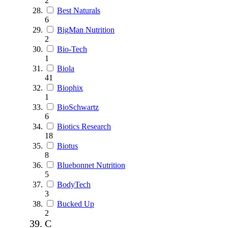
2
Best Naturals
6
BigMan Nutrition
2
Bio-Tech
1
Biola
41
Biophix
1
BioSchwartz
6
Biotics Research
18
Biotus
8
Bluebonnet Nutrition
5
BodyTech
3
Bucked Up
2
C