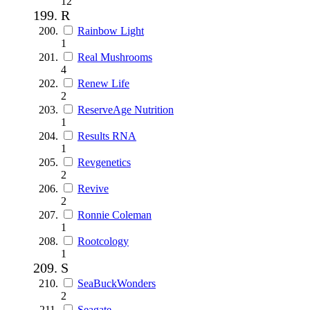
12
R
Rainbow Light
1
Real Mushrooms
4
Renew Life
2
ReserveAge Nutrition
1
Results RNA
1
Revgenetics
2
Revive
2
Ronnie Coleman
1
Rootcology
1
S
SeaBuckWonders
2
Seagate