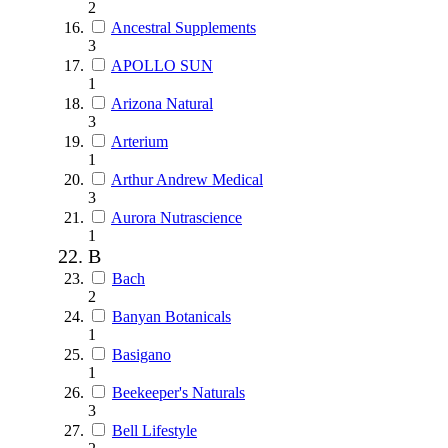
2
Ancestral Supplements
3
APOLLO SUN
1
Arizona Natural
3
Arterium
1
Arthur Andrew Medical
3
Aurora Nutrascience
1
B
Bach
2
Banyan Botanicals
1
Basigano
1
Beekeeper's Naturals
3
Bell Lifestyle