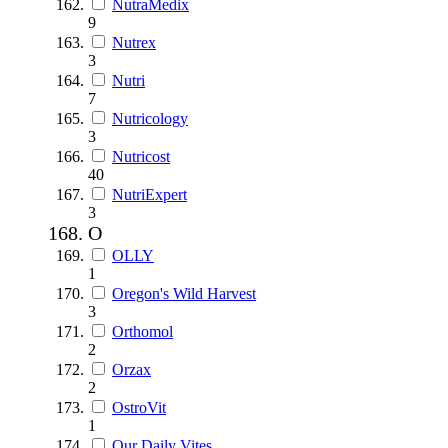
NutraMedix
9
Nutrex
3
Nutri
7
Nutricology
3
Nutricost
40
NutriExpert
3
O
OLLY
1
Oregon's Wild Harvest
3
Orthomol
2
Orzax
2
OstroVit
1
Our Daily Vites