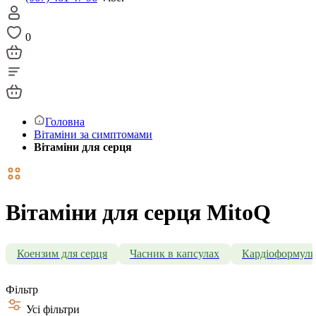
0
Головна
Вітаміни за симптомами
Вітаміни для серця
Вітаміни для серця MitoQ
Коензим для серця
Часник в капсулах
Кардіоформул
Фільтр
Усі фільтри