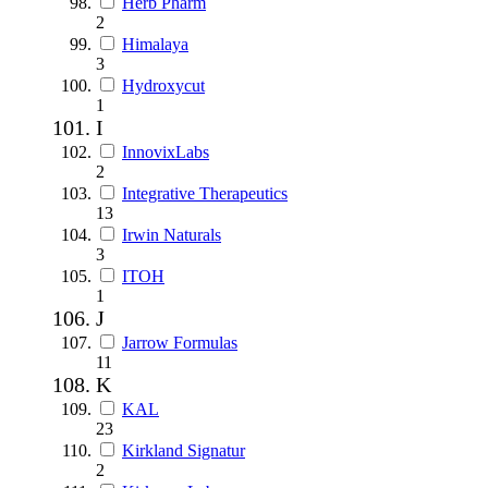
Herb Pharm
2
Himalaya
3
Hydroxycut
1
I
InnovixLabs
2
Integrative Therapeutics
13
Irwin Naturals
3
ITOH
1
J
Jarrow Formulas
11
K
KAL
23
Kirkland Signatur
2