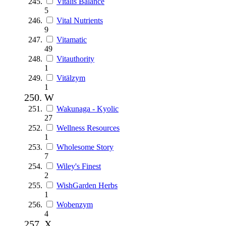
Vitalis Balance
5
Vital Nutrients
9
Vitamatic
49
Vitauthority
1
Vitälzym
1
W
Wakunaga - Kyolic
27
Wellness Resources
1
Wholesome Story
7
Wiley's Finest
2
WishGarden Herbs
1
Wobenzym
4
X