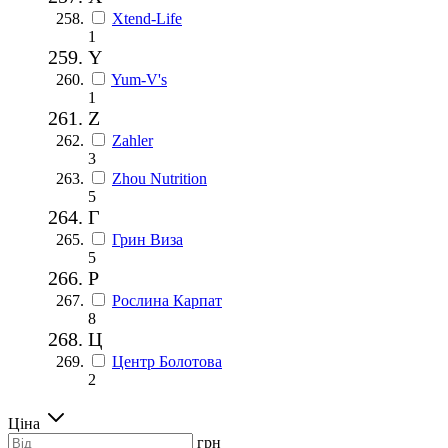
Xtend-Life
1
Y
Yum-V's
1
Z
Zahler
3
Zhou Nutrition
5
Г
Грин Виза
5
Р
Рослина Карпат
8
Ц
Центр Болотова
2
Ціна
грн