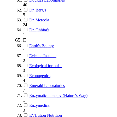
Douglas Laboratories
40
Dr. Berg’s
5
Dr. Mercola
24
Dr. Ohhira's
1
E
Earth's Bounty
1
Eclectic Institute
2
Ecological formulas
3
Econugenics
4
Emerald Laboratories
7
Enzymatic Therapy (Nature's Way)
1
Enzymedica
3
EVLution Nutrition