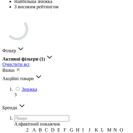
Найбільша знижка
З високим рейтингом
Фільтр
Активні фільтри
(1)
Очистити всі
Biotus
Акційні товари
Знижка
3
Бренди
Алфавітний покажчик
2
A
B
C
D
E
F
G
H
I
J
K
L
M
N
O