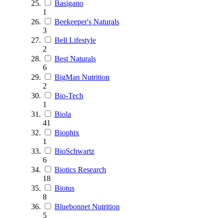
Basigano
1
Beekeeper's Naturals
3
Bell Lifestyle
2
Best Naturals
6
BigMan Nutrition
2
Bio-Tech
1
Biola
41
Biophix
1
BioSchwartz
6
Biotics Research
18
Biotus
8
Bluebonnet Nutrition
5