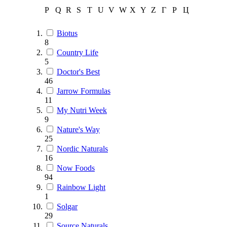
P
Q
R
S
T
U
V
W
X
Y
Z
Г
Р
Ц
Biotus
8
Country Life
5
Doctor's Best
46
Jarrow Formulas
11
My Nutri Week
9
Nature's Way
25
Nordic Naturals
16
Now Foods
94
Rainbow Light
1
Solgar
29
Source Naturals