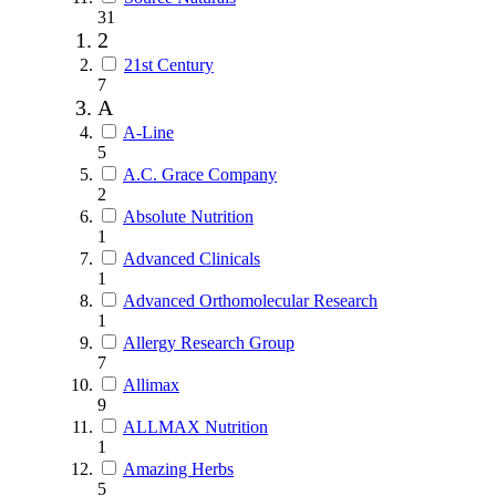
31
2
21st Century
7
A
A-Line
5
A.C. Grace Company
2
Absolute Nutrition
1
Advanced Clinicals
1
Advanced Orthomolecular Research
1
Allergy Research Group
7
Allimax
9
ALLMAX Nutrition
1
Amazing Herbs
5