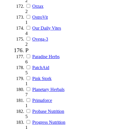
2
Orzax
2
OstroVit
1
Our Daily Vites
4
Ovega-3
2
P
Paradise Herbs
6
PatchAid
5
Pink Stork
1
Planetary Herbals
7
Primaforce
1
Probase Nutrition
5
Progress Nutrition
1