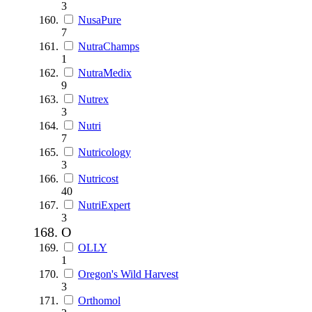
3
NusaPure
7
NutraChamps
1
NutraMedix
9
Nutrex
3
Nutri
7
Nutricology
3
Nutricost
40
NutriExpert
3
O
OLLY
1
Oregon's Wild Harvest
3
Orthomol