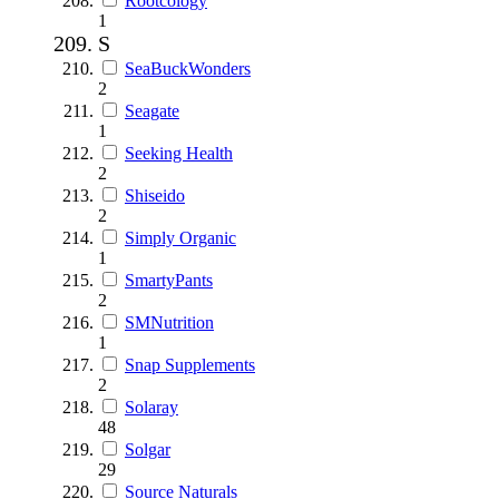
Rootcology
1
S
SeaBuckWonders
2
Seagate
1
Seeking Health
2
Shiseido
2
Simply Organic
1
SmartyPants
2
SMNutrition
1
Snap Supplements
2
Solaray
48
Solgar
29
Source Naturals