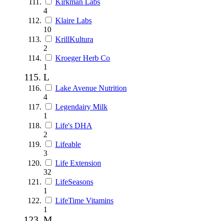
Kirkman Labs
4
Klaire Labs
10
KrillKultura
2
Kroeger Herb Co
1
L
Lake Avenue Nutrition
4
Legendairy Milk
1
Life's DHA
2
Lifeable
3
Life Extension
32
LifeSeasons
1
LifeTime Vitamins
1
M