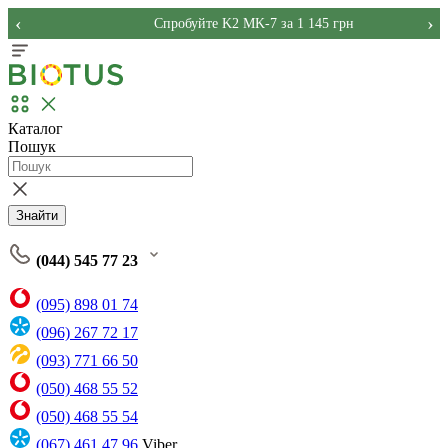
‹
›
Спробуйте K2 MK-7 за 1 145 грн
Каталог
Пошук
Знайти
(044) 545 77 23
(095) 898 01 74
(096) 267 72 17
(093) 771 66 50
(050) 468 55 52
(050) 468 55 54
(067) 461 47 96
Viber