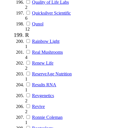
Quality of Life Labs
2
Quicksilver Scientific
6
Qunol
12
R
Rainbow Light
1
Real Mushrooms
4
Renew Life
2
ReserveAge Nutrition
1
Results RNA
1
Revgenetics
2
Revive
2
Ronnie Coleman
1