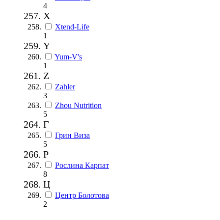
4
X
Xtend-Life
1
Y
Yum-V's
1
Z
Zahler
3
Zhou Nutrition
5
Г
Грин Виза
5
Р
Рослина Карпат
8
Ц
Центр Болотова
2