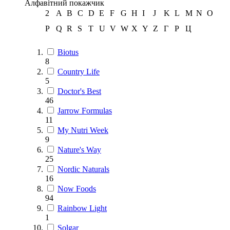
Алфавітний покажчик
2
A
B
C
D
E
F
G
H
I
J
K
L
M
N
O
P
Q
R
S
T
U
V
W
X
Y
Z
Г
Р
Ц
Biotus
8
Country Life
5
Doctor's Best
46
Jarrow Formulas
11
My Nutri Week
9
Nature's Way
25
Nordic Naturals
16
Now Foods
94
Rainbow Light
1
Solgar