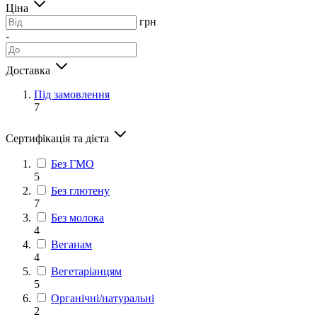
Ціна
грн
-
Доставка
Під замовлення
7
Сертифікація та дієта
Без ГМО
5
Без глютену
7
Без молока
4
Веганам
4
Вегетаріанцям
5
Органічні/натуральні
2