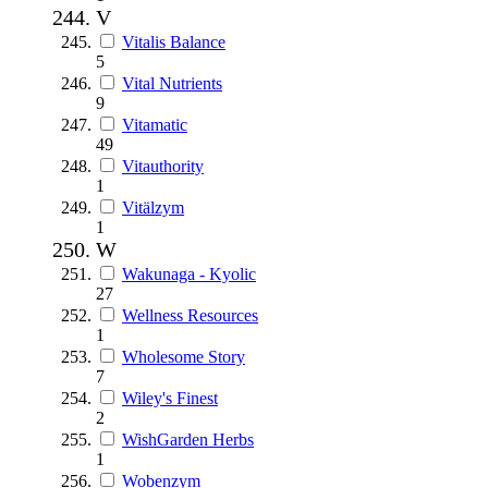
V
Vitalis Balance
5
Vital Nutrients
9
Vitamatic
49
Vitauthority
1
Vitälzym
1
W
Wakunaga - Kyolic
27
Wellness Resources
1
Wholesome Story
7
Wiley's Finest
2
WishGarden Herbs
1
Wobenzym