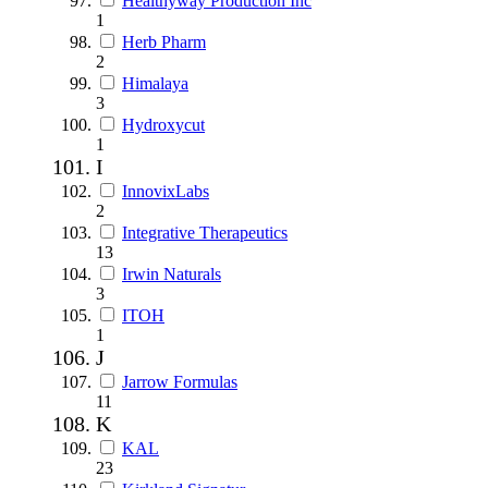
Healthyway Production Inc
1
Herb Pharm
2
Himalaya
3
Hydroxycut
1
I
InnovixLabs
2
Integrative Therapeutics
13
Irwin Naturals
3
ITOH
1
J
Jarrow Formulas
11
K
KAL
23