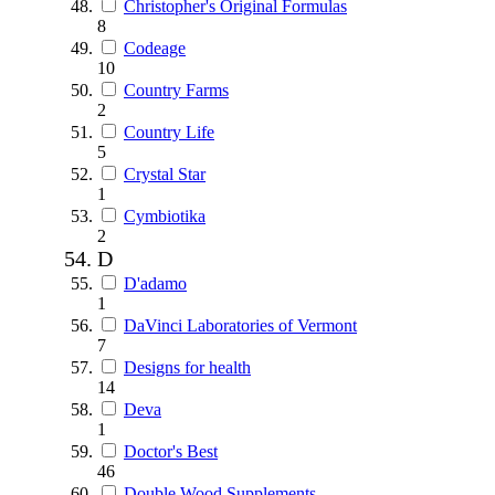
Christopher's Original Formulas
8
Codeage
10
Country Farms
2
Country Life
5
Crystal Star
1
Cymbiotika
2
D
D'adamo
1
DaVinci Laboratories of Vermont
7
Designs for health
14
Deva
1
Doctor's Best
46
Double Wood Supplements