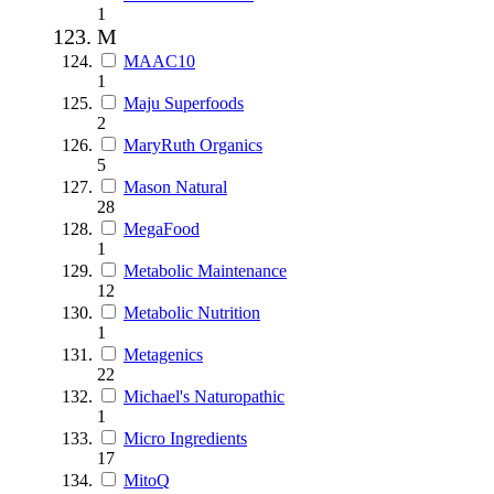
1
M
MAAC10
1
Maju Superfoods
2
MaryRuth Organics
5
Mason Natural
28
MegaFood
1
Metabolic Maintenance
12
Metabolic Nutrition
1
Metagenics
22
Michael's Naturopathic
1
Micro Ingredients
17
MitoQ