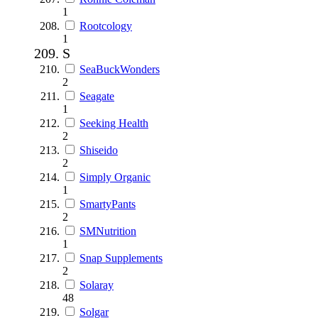
1
Rootcology
1
S
SeaBuckWonders
2
Seagate
1
Seeking Health
2
Shiseido
2
Simply Organic
1
SmartyPants
2
SMNutrition
1
Snap Supplements
2
Solaray
48
Solgar