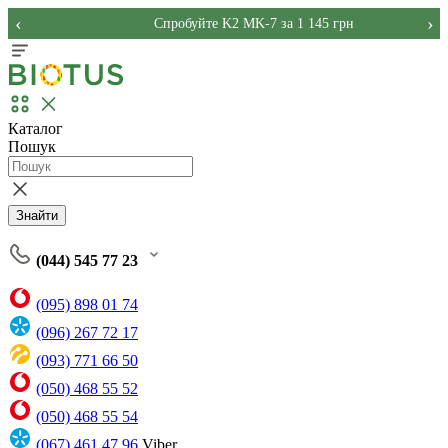
‹
›
Спробуйте K2 MK-7 за 1 145 грн
Каталог
Пошук
Знайти
(044) 545 77 23
(095) 898 01 74
(096) 267 72 17
(093) 771 66 50
(050) 468 55 52
(050) 468 55 54
(067) 461 47 96
Viber