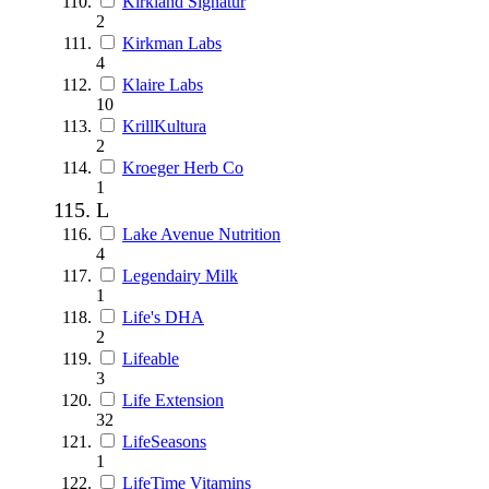
Kirkland Signatur
2
Kirkman Labs
4
Klaire Labs
10
KrillKultura
2
Kroeger Herb Co
1
L
Lake Avenue Nutrition
4
Legendairy Milk
1
Life's DHA
2
Lifeable
3
Life Extension
32
LifeSeasons
1
LifeTime Vitamins