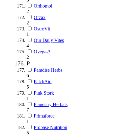
Orthomol
2
Orzax
2
OstroVit
1
Our Daily Vites
4
Ovega-3
2
P
Paradise Herbs
6
PatchAid
5
Pink Stork
1
Planetary Herbals
7
Primaforce
1
Probase Nutrition
5