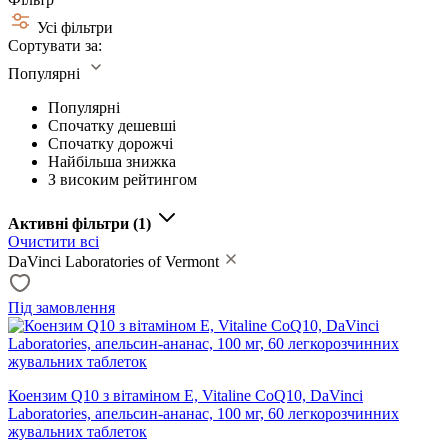
Усі фільтри
Сортувати за:
Популярні
Популярні
Спочатку дешевші
Спочатку дорожчі
Найбільша знижка
З високим рейтингом
Активні фільтри
(1)
Очистити всі
DaVinci Laboratories of Vermont
Під замовлення
Коензим Q10 з вітаміном Е, Vitaline CoQ10, DaVinci
Laboratories, апельсин-ананас, 100 мг, 60 легкорозчинних
жувальних таблеток