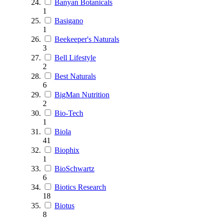
Banyan Botanicals
1
Basigano
1
Beekeeper's Naturals
3
Bell Lifestyle
2
Best Naturals
6
BigMan Nutrition
2
Bio-Tech
1
Biola
41
Biophix
1
BioSchwartz
6
Biotics Research
18
Biotus
8