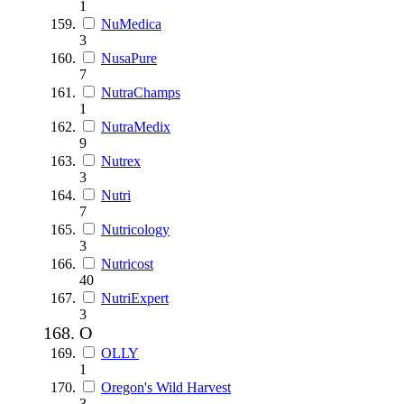
1
NuMedica
3
NusaPure
7
NutraChamps
1
NutraMedix
9
Nutrex
3
Nutri
7
Nutricology
3
Nutricost
40
NutriExpert
3
O
OLLY
1
Oregon's Wild Harvest
3