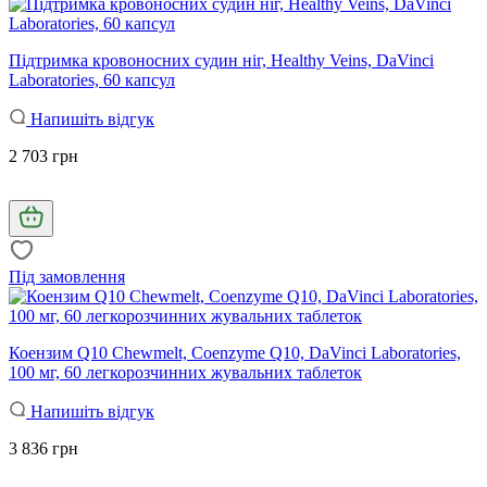
Підтримка кровоносних судин ніг, Healthy Veins, DaVinci
Laboratories, 60 капсул
Напишіть відгук
2 703 грн
Під замовлення
Коензим Q10 Chewmelt, Coenzyme Q10, DaVinci Laboratories,
100 мг, 60 легкорозчинних жувальних таблеток
Напишіть відгук
3 836 грн