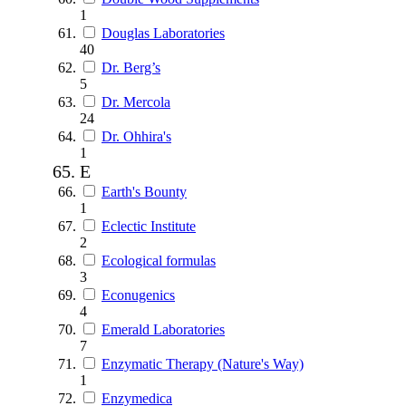
1
Douglas Laboratories
40
Dr. Berg’s
5
Dr. Mercola
24
Dr. Ohhira's
1
E
Earth's Bounty
1
Eclectic Institute
2
Ecological formulas
3
Econugenics
4
Emerald Laboratories
7
Enzymatic Therapy (Nature's Way)
1
Enzymedica