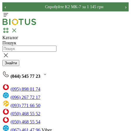
‹
›
Спробуйте K2 MK-7 за 1 145 грн
Каталог
Пошук
Знайти
(044) 545 77 23
(095) 898 01 74
(096) 267 72 17
(093) 771 66 50
(050) 468 55 52
(050) 468 55 54
(067) 461 47 96
Viber