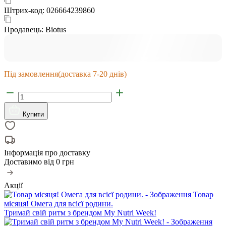
Штрих-код:
026664239860
Продавець:
Biotus
Під замовлення
(доставка 7-20 днів)
Купити
Інформація про доставку
Доставимо від
0 грн
Акції
Товар
місяця! Омега для всієї родини.
Тримай свій ритм з брендом My Nutri Week!