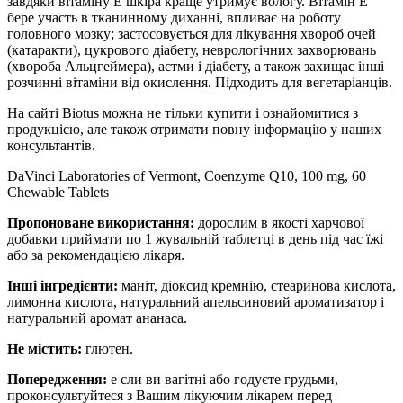
завдяки вітаміну Е шкіра краще утримує вологу. Вітамін Е
бере участь в тканинному диханні, впливає на роботу
головного мозку; застосовується для лікування хвороб очей
(катаракти), цукрового діабету, неврологічних захворювань
(хвороба Альцгеймера), астми і діабету, а також захищає інші
розчинні вітаміни від окислення. Підходить для вегетаріанців.
На сайті Biotus можна не тільки купити і ознайомитися з
продукцією, але також отримати повну інформацію у наших
консультантів.
DaVinci Laboratories of Vermont, Coenzyme Q10, 100 mg, 60
Chewable Tablets
Пропоноване використання:
дорослим в якості харчової
добавки приймати по 1 жувальній таблетці в день під час їжі
або за рекомендацією лікаря.
Інші інгредієнти:
маніт, діоксид кремнію, стеаринова кислота,
лимонна кислота, натуральний апельсиновий ароматизатор і
натуральний аромат ананаса.
Не містить:
глютен.
Попередження:
е
сли ви вагітні або годуєте грудьми,
проконсультуйтеся з Вашим лікуючим лікарем перед