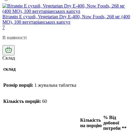
Вітамін Е сухий, Vegetarian Dry E-400, Now Foods, 268 мг (400
МО), 100 вегетаріанських капсул
7
В наявності
Склад
склад
Розмір порції:
1 жувальна таблетка
Кількість порцій:
60
% Від
Кількість
добової
на порцію
потреби **