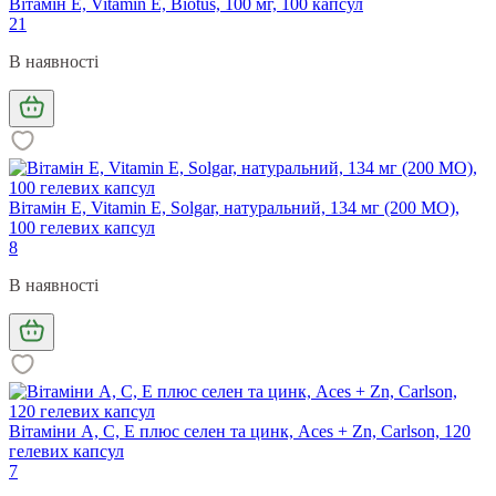
Вітамін Е, Vitamin Е, Biotus, 100 мг, 100 капсул
21
В наявності
Вітамін Е, Vitamin E, Solgar, натуральний, 134 мг (200 МО),
100 гелевих капсул
8
В наявності
Вітаміни А, С, Е плюс селен та цинк, Aces + Zn, Carlson, 120
гелевих капсул
7