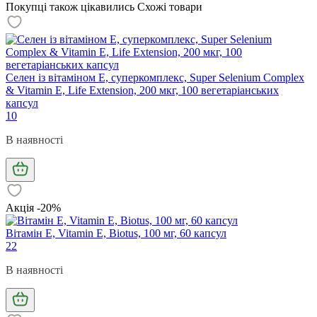
Покупці також цікавились
Схожі товари
Селен із вітаміном Е, суперкомплекс, Super Selenium Complex
& Vitamin E, Life Extension, 200 мкг, 100 вегетаріанських
капсул
10
В наявності
Акція -20%
Вітамін Е, Vitamin Е, Biotus, 100 мг, 60 капсул
22
В наявності