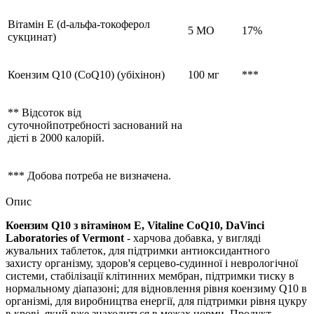
Вітамін Е (d-альфа-токоферол
5 МО
17%
сукцинат)
Коензим Q10
(CoQ10)
(убіхінон)
100 мг
***
** Відсоток від
суточнойпотребності заснований на
дієті в 2000 калорій.
*** Добова потреба не визначена.
Опис
Коензим Q10 з вітаміном Е, Vitaline CoQ10, DaVinci
Laboratories of Vermont
- харчова добавка, у вигляді
жувальних таблеток, для підтримки антиоксидантного
захисту організму, здоров'я серцево-судинної і неврологічної
системи, стабілізації клітинних мембран, підтримки тиску в
нормальному діапазоні; для відновлення рівня коензиму Q10 в
організмі, для виробництва енергії, для підтримки рівня цукру
в крові, який вже знаходиться в межах норми. Продукт