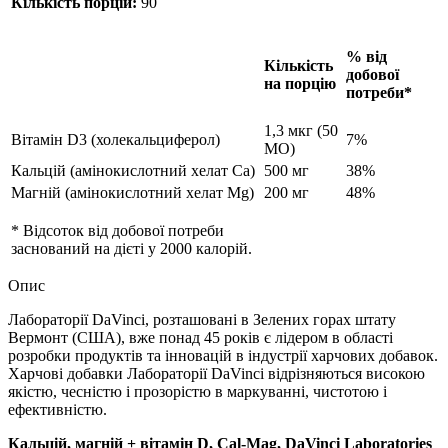
Кількість порцій:
90
% від
Кількість
добової
на порцію
потреби*
1,3 мкг (50
Вітамін D3 (холекальциферол)
7%
МО)
Кальцій (амінокислотний хелат Ca)
500 мг
38%
Магній (амінокислотний хелат Mg)
200 мг
48%
* Відсоток від добової потреби
заснований на дієті у 2000 калорій.
Опис
Лабораторії DaVinci, розташовані в Зелених горах штату
Вермонт (США), вже понад 45 років є лідером в області
розробки продуктів та інновацій в індустрії харчових добавок.
Харчові добавки Лабораторії DaVinci відрізняються високою
якістю, чесністю і прозорістю в маркуванні, чистотою і
ефективністю.
Кальцій, магній + вітамін D, Cal-Mag, DaVinci Laboratories