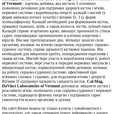
of Vermont
- харчова добавка, яка містить 3 основних
поживних речовини для підтримки здоров'я кісток і м'язів,
нервової системи і виробництва енергії: кальцій і магній (у
формі амінокислотних хелатів) і вітамін D- 3 (у формі
холекаліферола).
Кальцій необхідний для формування кісток,
хрящової тканини, зубів, а також волосся, нігтів, зубний емалі.
Кальцій сприяє згортанню крові, зменшує проникність стінок
судин, перешкоджає проникненню в клітини алергенів і
вірусів. Він має протизапальне дію, збільшує захисні сили
організму, впливає на м'язові скорочення, підтримує серцево-
судинну систему, сприяє щільності кісткової тканини. Він
необхідний для зміцнення хребта, попередження переломів і
травм кісток. Магній бере участь в вироблення енергії, роботі
нервової системи, бере участь в передачі нервових імпульсів і
мінералізації кісток; нормалізуючий обмін речовин; впливає
на роботу серцево-судинної системи; ефективний при
м'язових спазмах і судомах, для подолання втоми і депресії.
Вітамін D підтримує щільність і міцність кісток.
Cal-Mag,
DaVinci Laboratories of Vermont
допомагає зміцнити кістки і
розслабити м'язи, поліпшити стан серцево-судинної і нервової
системи, підвищити фізичну енергію і підтримати гарне
самопочуття всього організму в цілому.
На сайті Biotus можна не тільки купити і ознайомитися з
продукцією, але також отримати повну інформацію у наших