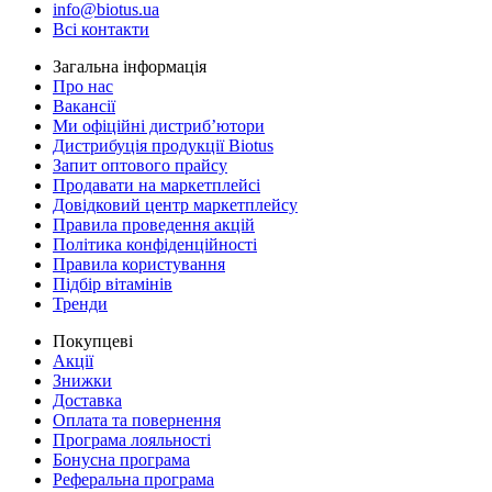
info@biotus.ua
Всі контакти
Загальна інформація
Про нас
Вакансії
Ми офіційні дистриб’ютори
Дистрибуція продукції Biotus
Запит оптового прайсу
Продавати на маркетплейсі
Довідковий центр маркетплейсу
Правила проведення акцій
Політика конфіденційності
Правила користування
Підбір вітамінів
Тренди
Покупцеві
Акції
Знижки
Доставка
Оплата та повернення
Програма лояльності
Бонусна програма
Реферальна програма