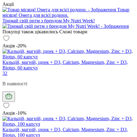
Акції
Товар
місяця! Омега для всієї родини.
Тримай свій ритм з брендом My Nutri Week!
Покупці також цікавились
Схожі товари
Акція -20%
Кальцій, магній, цинк + D3, Calcium, Magnesium, Zinc + D3,
Biotus, 60 капсул
32
В наявності
Акція -10%
Кальцій, магній, цинк + D3, Calcium, Magnesium, Zinc + D3,
Biotus, 100 капсул