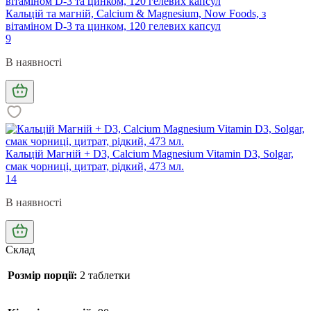
Кальцій та магній, Calcium & Magnesium, Now Foods, з
вітаміном D-3 та цинком, 120 гелевих капсул
9
В наявності
Кальцій Магній + D3, Calcium Magnesium Vitamin D3, Solgar,
смак чорниці, цитрат, рідкий, 473 мл.
14
В наявності
Склад
Розмір порції:
2 таблетки