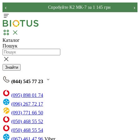
‹
›
Спробуйте K2 MK-7 за 1 145 грн
Каталог
Пошук
Знайти
(044) 545 77 23
(095) 898 01 74
(096) 267 72 17
(093) 771 66 50
(050) 468 55 52
(050) 468 55 54
(067) 461 47 96
Viber