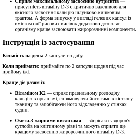
Сприяє максимальному засвоєнню нутрієнтів
—
присутність вітаміну D-3 є критично важливою для
якісного засвоєння кальцію шлунково-кишковим
трактом. А форма випуску у вигляді гелевих капсул із
вмістом олії рисових висівок додатково дозволяє
організму краще засвоювати жиророзчинні компоненти.
Інструкція із застосування
Кількість на день:
2 капсули на добу.
Коли приймати:
приймайте по 2 капсули щодня під час
прийому їжі.
Краще діє разом із:
Вітаміном K2
— сприяє правильному розподілу
кальцію в організмі, спрямовуючи його саме в кісткову
тканину та запобігаючи його відкладенню у стінках
судин.
Омега-3 жирними кислотами
— зберігають здоров'я
суглобів на клітинному рівні та можуть сприяти ще
кращому засвоєнню жиророзчинного вітаміну D-3.