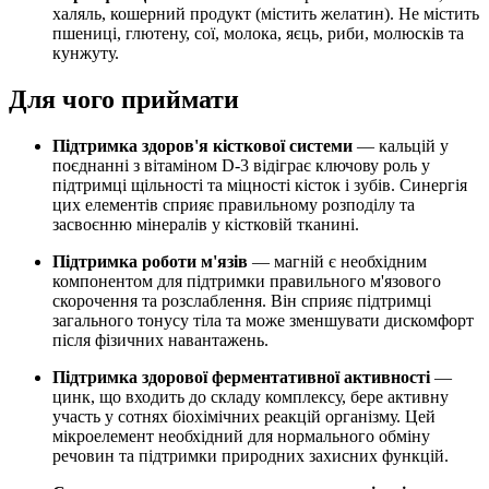
халяль, кошерний продукт (містить желатин). Не містить
пшениці, глютену, сої, молока, яєць, риби, молюсків та
кунжуту.
Для чого приймати
Підтримка здоров'я кісткової системи
— кальцій у
поєднанні з вітаміном D-3 відіграє ключову роль у
підтримці щільності та міцності кісток і зубів. Синергія
цих елементів сприяє правильному розподілу та
засвоєнню мінералів у кістковій тканині.
Підтримка роботи м'язів
— магній є необхідним
компонентом для підтримки правильного м'язового
скорочення та розслаблення. Він сприяє підтримці
загального тонусу тіла та може зменшувати дискомфорт
після фізичних навантажень.
Підтримка здорової ферментативної активності
—
цинк, що входить до складу комплексу, бере активну
участь у сотнях біохімічних реакцій організму. Цей
мікроелемент необхідний для нормального обміну
речовин та підтримки природних захисних функцій.