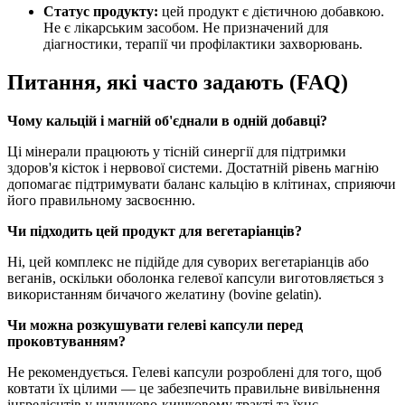
Статус продукту:
цей продукт є дієтичною добавкою.
Не є лікарським засобом.
Не призначений для
діагностики, терапії чи профілактики захворювань.
Питання, які часто задають (FAQ)
Чому кальцій і магній об'єднали в одній добавці?
Ці мінерали працюють у тісній синергії для підтримки
здоров'я кісток і нервової системи. Достатній рівень магнію
допомагає підтримувати баланс кальцію в клітинах, сприяючи
його правильному засвоєнню.
Чи підходить цей продукт для вегетаріанців?
Ні, цей комплекс не підійде для суворих вегетаріанців або
веганів, оскільки оболонка гелевої капсули виготовляється з
використанням бичачого желатину (bovine gelatin).
Чи можна розкушувати гелеві капсули перед
проковтуванням?
Не рекомендується. Гелеві капсули розроблені для того, щоб
ковтати їх цілими — це забезпечить правильне вивільнення
інгредієнтів у шлунково-кишковому тракті та їхнє