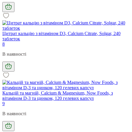
Цитрат кальцію з вітаміном D3, Calcium Citrate, Solgar, 240
таблеток
8
В наявності
Кальцій та магній, Calcium & Magnesium, Now Foods, з
вітаміном D-3 та цинком, 120 гелевих капсул
9
В наявності