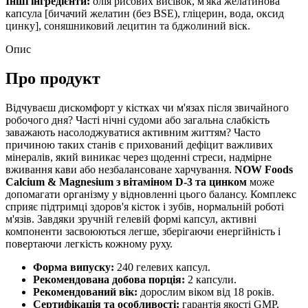
Інші інгредієнти:
олія рисових висівок, м'яка желатинова
капсула [бичачий желатин (без BSE), гліцерин, вода, оксид
цинку], соняшниковий лецитин та бджолиний віск.
Опис
Про продукт
Відчуваєш дискомфорт у кістках чи м'язах після звичайного
робочого дня? Часті нічні судоми або загальна слабкість
заважають насолоджуватися активним життям? Часто
причиною таких станів є прихований дефіцит важливих
мінералів, який виникає через щоденні стреси, надмірне
вживання кави або незбалансоване харчування.
NOW Foods
Calcium & Magnesium з вітаміном D-3 та цинком
може
допомагати організму у відновленні цього балансу. Комплекс
сприяє підтримці здоров'я кісток і зубів, нормальній роботі
м'язів. Завдяки зручній гелевій формі капсул, активні
компоненти засвоюються легше, зберігаючи енергійність і
повертаючи легкість кожному руху.
Форма випуску:
240 гелевих капсул.
Рекомендована добова порція:
2 капсули.
Рекомендований вік:
дорослим віком від 18 років.
Сертифікація та особливості:
гарантія якості GMP,