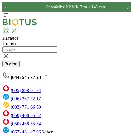
‹
›
Спробуйте K2 MK-7 за 1 145 грн
Каталог
Пошук
Знайти
(044) 545 77 23
(095) 898 01 74
(096) 267 72 17
(093) 771 66 50
(050) 468 55 52
(050) 468 55 54
(067) 461 47 96
Viber