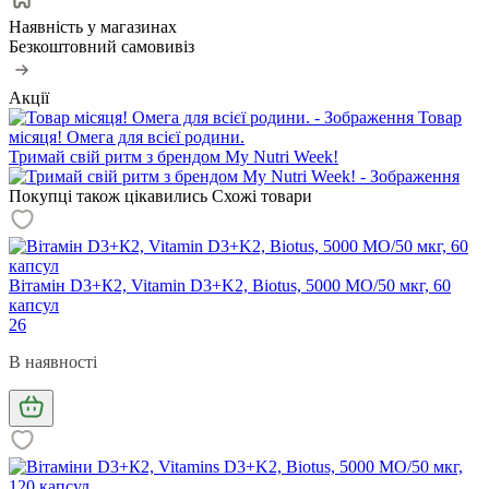
Наявність у магазинах
Безкоштовний самовивіз
Акції
Товар
місяця! Омега для всієї родини.
Тримай свій ритм з брендом My Nutri Week!
Покупці також цікавились
Схожі товари
Вітамін D3+К2, Vitamin D3+K2, Biotus, 5000 МО/50 мкг, 60
капсул
26
В наявності