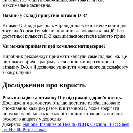
максимальне засвоєння.
Навіщо у складі присутній вітамін D-3?
Вітамін D-3 відіграє роль «провідника», який необхідний для
того, щоб організм міг повноцінно засвоювати кальцій. Без
достатньої кількості D-3 кальцій засвоюється набагато гірше.
Чи можна приймати цей комплекс натщесерце?
Виробник рекомендує приймати капсули саме під час їжі. Це
не тільки сприяє кращому засвоєнню жиророзчинного
вітаміну D-3, а й дозволяє уникнути можливого дискомфорту
з боку шлунка.
Дослідження про користь
Роль кальцію та вітаміну D у підтримці здоров'я кісток.
Дослідження демонструють, що достатнє та збалансоване
споживання кальцію разом із вітаміном D може зберігати
нормальну щільність кісткової тканини та здоров'я опорно-
рухового апарату у дорослих.
Джерело:
National Institutes of Health (NIH): Calcium - Fact Sheet
for Health Professionals