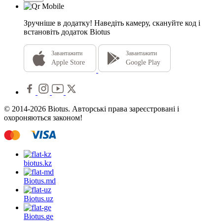
Зручніше в додатку!
Наведіть камеру, скануйте код і
встановіть додаток Biotus
Завантажити
Завантажити
Apple Store
Google Play
© 2014-2026 Biotus. Авторські права зареєстровані і
охороняються законом!
biotus.
kz
Biotus.
md
Biotus.
uz
Biotus.
ge