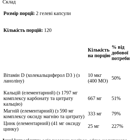
Склад
Розмір порції:
2 гелеві капсули
Кількість порцій:
120
% від
Кількість
добової
на порцію
потреби
Вітамін D (холекальциферол
D3
) (з
10 мкг
50%
ланоліну)
(400 МО)
Кальцій (елементарний) (з 1797 мг
комплексу карбонату та цитрату
667 мг
51%
кальцію)
Магній (елементарний) (з 590 мг
333 мг
79%
комплексу оксиду магнію та цитрату)
Цинк (елементарний) (41 мг оксиду
25 мг
227%
цинку)