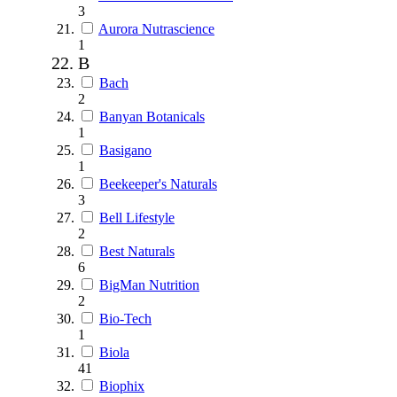
3
Aurora Nutrascience
1
B
Bach
2
Banyan Botanicals
1
Basigano
1
Beekeeper's Naturals
3
Bell Lifestyle
2
Best Naturals
6
BigMan Nutrition
2
Bio-Tech
1
Biola
41
Biophix