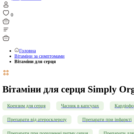
0
Головна
Вітаміни за симптомами
Вітаміни для серця
Вітаміни для серця Simply Or
Коензим для серця
Часник в капсулах
Кардіоф
Препарати від атеросклерозу
Препарати при інфаркті
Препарати при порушенні ритму серця
Препарати для 