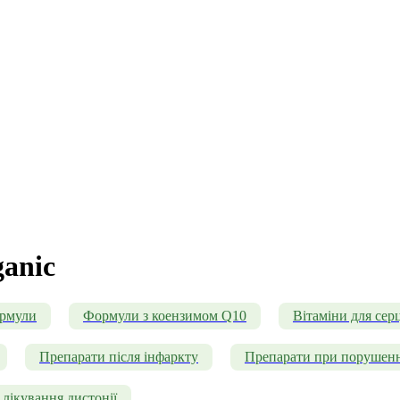
ganic
ормули
Формули з коензимом Q10
Вітаміни для серц
Препарати після інфаркту
Препарати при порушенн
лікування дистонії