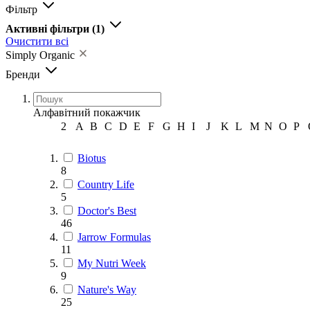
Фільтр
Активні фільтри
(1)
Очистити всі
Simply Organic
Бренди
Алфавітний покажчик
2
A
B
C
D
E
F
G
H
I
J
K
L
M
N
O
P
Biotus
8
Country Life
5
Doctor's Best
46
Jarrow Formulas
11
My Nutri Week
9
Nature's Way
25