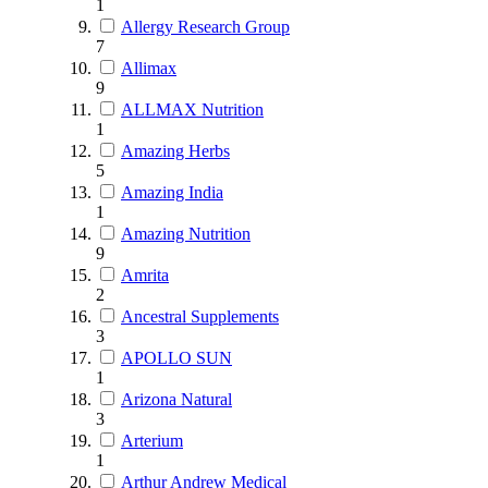
1
Allergy Research Group
7
Allimax
9
ALLMAX Nutrition
1
Amazing Herbs
5
Amazing India
1
Amazing Nutrition
9
Amrita
2
Ancestral Supplements
3
APOLLO SUN
1
Arizona Natural
3
Arterium
1
Arthur Andrew Medical