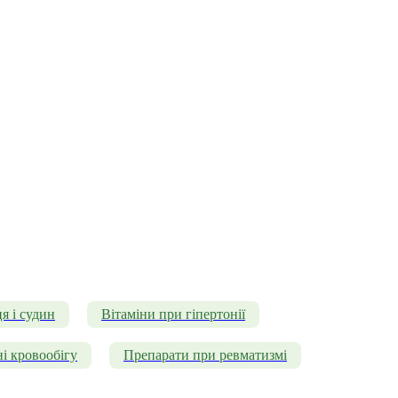
я і судин
Вітаміни при гіпертонії
і кровообігу
Препарати при ревматизмі