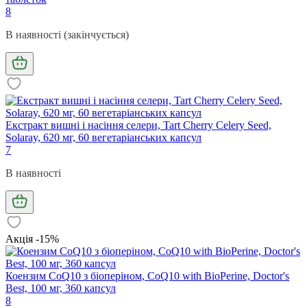
8
В наявності (закінчується)
Екстракт вишні і насіння селери, Tart Cherry Celery Seed,
Solaray, 620 мг, 60 вегетаріанських капсул
7
В наявності
Акція -15%
Коензим CoQ10 з біоперіном, CoQ10 with BioPerine, Doctor's
Best, 100 мг, 360 капсул
8