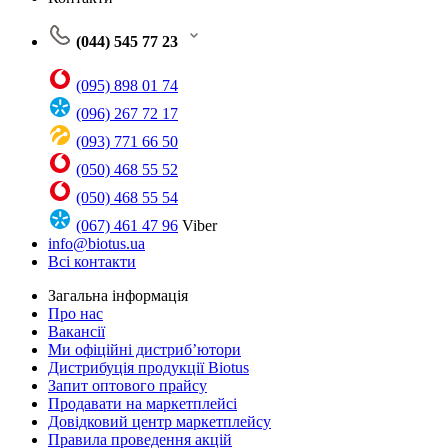
(044) 545 77 23
(095) 898 01 74
(096) 267 72 17
(093) 771 66 50
(050) 468 55 52
(050) 468 55 54
(067) 461 47 96
Viber
info@biotus.ua
Всі контакти
Загальна інформація
Про нас
Вакансії
Ми офіційні дистриб’ютори
Дистрибуція продукції Biotus
Запит оптового прайсу
Продавати на маркетплейсі
Довідковий центр маркетплейсу
Правила проведення акцій