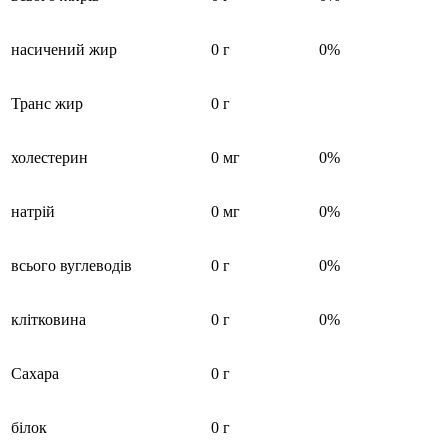
насичений жир
0 г
0%
Транс жир
0 г
холестерин
0 мг
0%
натрій
0 мг
0%
всього вуглеводів
0 г
0%
клітковина
0 г
0%
Сахара
0 г
білок
0 г