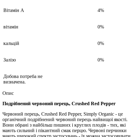
Вітамін А
4%
вітамін
0%
кальцій
0%
Залізо
0%
Добова потреба не
визначена.
Опис
Подрібнений червоний перець, Crushed Red Pepper
Червоний перець, Crushed Red Pepper, Simply Organic - це
органічний подрібнений червоний перець найвищої якості.
Вони обрані з найбільш пишних і круглих плодів - тих, які
мають сильний і пікантний смак перцю. Червоні перчинки
мають широкий спектр застосувань - їх можна застосовувати