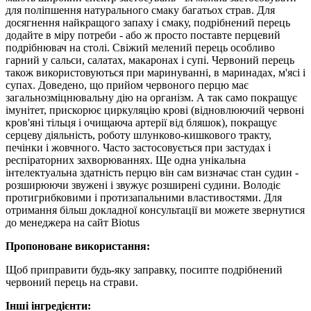
для поліпшення натурального смаку багатьох страв.
Для
досягнення найкращого запаху і смаку, подрібнений перець
додайте в міру потреби - або ж просто поставте перцевий
подрібнювач на столі. Свіжий мелений перець особливо
гарний у сальси, салатах, макаронах і супі. Червоний перець
також використовуються при маринуванні, в маринадах, м'ясі і
супах.
Доведено, що прийом червоного перцю має
загальнозміцнювальну дію на організм. А так само покращує
імунітет, прискорює циркуляцію крові (відновлюючий червоні
кров'яні тільця і очищаюча артерії від бляшок), покращує
серцеву діяльність, роботу шлунково-кишкового тракту,
печінки і жовчного. Часто застосовується при застудах і
респіраторних захворюваннях. Ще одна унікальна
інтелектуальна здатність перцю він сам визначає стан судин -
розширюючи звужені і звужує розширені судини. Володіє
протигрибковими і протизапальними властивостями. Для
отримання більш докладної консультації ви можете звернутися
до менеджера на сайт Biotus
Пропоноване використання:
Щоб приправити будь-яку заправку, посипте подрібнений
червоний перець на страви.
Інші інгредієнти: