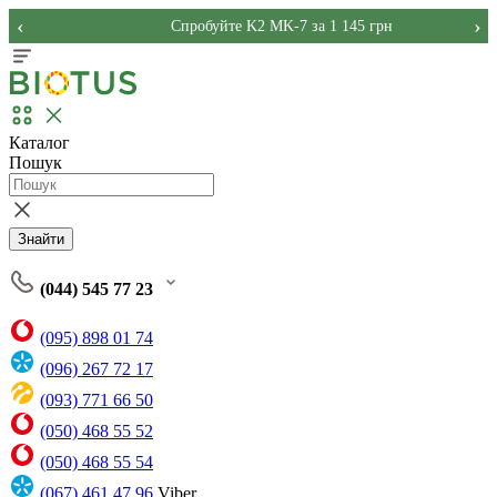
‹
›
Спробуйте K2 MK-7 за 1 145 грн
Каталог
Пошук
Знайти
(044) 545 77 23
(095) 898 01 74
(096) 267 72 17
(093) 771 66 50
(050) 468 55 52
(050) 468 55 54
(067) 461 47 96
Viber