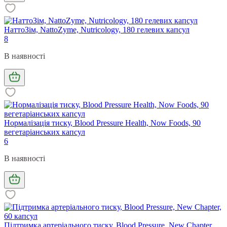
НаттоЗім, NattoZyme, Nutricology, 180 гелевих капсул
8
В наявності
Нормалізація тиску, Blood Pressure Health, Now Foods, 90
вегетаріанських капсул
6
В наявності
Підтримка артеріального тиску, Blood Pressure, New Chapter,