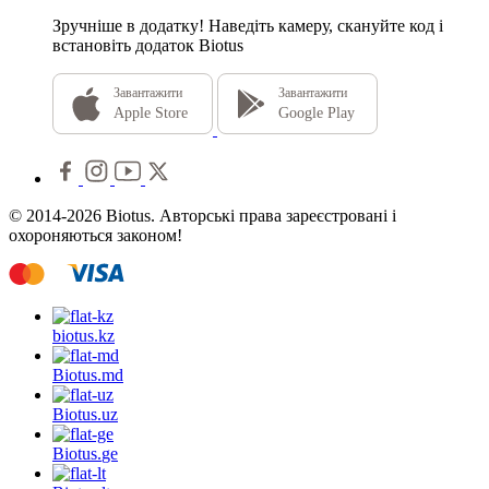
Зручніше в додатку!
Наведіть камеру, скануйте код і
встановіть додаток Biotus
Завантажити
Завантажити
Apple Store
Google Play
© 2014-2026 Biotus. Авторські права зареєстровані і
охороняються законом!
biotus.
kz
Biotus.
md
Biotus.
uz
Biotus.
ge