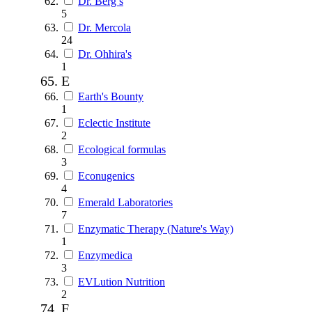
Dr. Berg’s
5
Dr. Mercola
24
Dr. Ohhira's
1
E
Earth's Bounty
1
Eclectic Institute
2
Ecological formulas
3
Econugenics
4
Emerald Laboratories
7
Enzymatic Therapy (Nature's Way)
1
Enzymedica
3
EVLution Nutrition
2
F