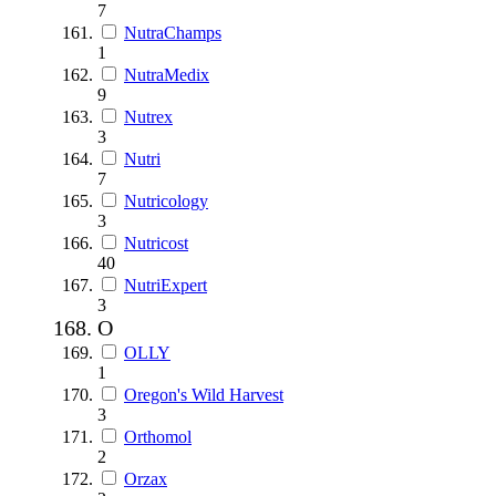
7
NutraChamps
1
NutraMedix
9
Nutrex
3
Nutri
7
Nutricology
3
Nutricost
40
NutriExpert
3
O
OLLY
1
Oregon's Wild Harvest
3
Orthomol
2
Orzax