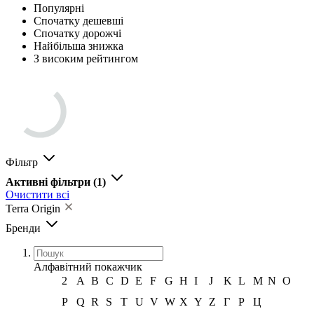
Популярні
Спочатку дешевші
Спочатку дорожчі
Найбільша знижка
З високим рейтингом
Фільтр
Активні фільтри
(1)
Очистити всі
Terra Origin
Бренди
Алфавітний покажчик
2
A
B
C
D
E
F
G
H
I
J
K
L
M
N
O
P
Q
R
S
T
U
V
W
X
Y
Z
Г
Р
Ц