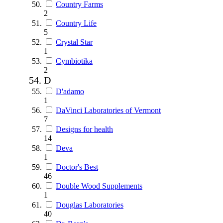
Country Farms
2
Country Life
5
Crystal Star
1
Cymbiotika
2
D
D'adamo
1
DaVinci Laboratories of Vermont
7
Designs for health
14
Deva
1
Doctor's Best
46
Double Wood Supplements
1
Douglas Laboratories
40