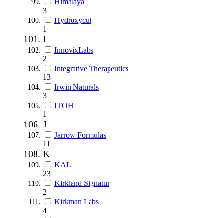
Himalaya
3
Hydroxycut
1
I
InnovixLabs
2
Integrative Therapeutics
13
Irwin Naturals
3
ITOH
1
J
Jarrow Formulas
11
K
KAL
23
Kirkland Signatur
2
Kirkman Labs
4