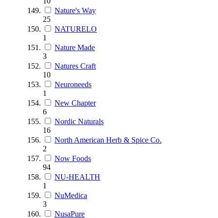
10
Nature's Way
25
NATURELO
1
Nature Made
3
Natures Craft
10
Neuroneeds
1
New Chapter
6
Nordic Naturals
16
North American Herb & Spice Co.
2
Now Foods
94
NU-HEALTH
1
NuMedica
3
NusaPure