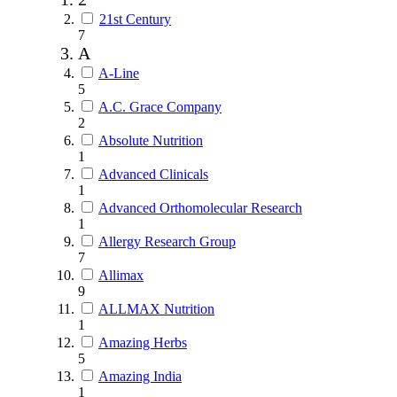
21st Century
7
A
A-Line
5
A.C. Grace Company
2
Absolute Nutrition
1
Advanced Clinicals
1
Advanced Orthomolecular Research
1
Allergy Research Group
7
Allimax
9
ALLMAX Nutrition
1
Amazing Herbs
5
Amazing India
1