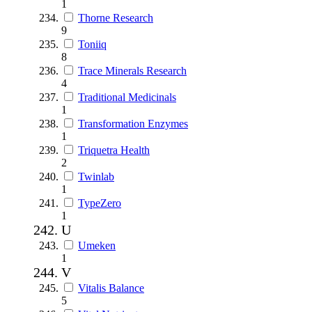
1
Thorne Research
9
Toniiq
8
Trace Minerals Research
4
Traditional Medicinals
1
Transformation Enzymes
1
Triquetra Health
2
Twinlab
1
TypeZero
1
U
Umeken
1
V
Vitalis Balance
5