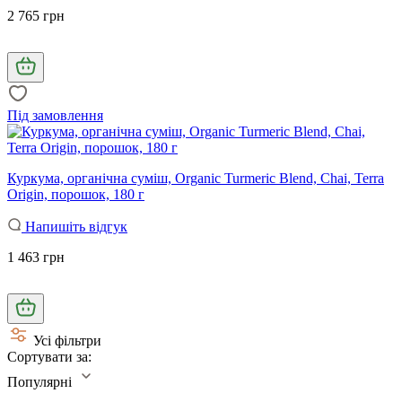
2 765 грн
Під замовлення
Куркума, органічна суміш, Organic Turmeric Blend, Chai, Terra
Origin, порошок, 180 г
Напишіть відгук
1 463 грн
Усі фільтри
Сортувати за:
Популярні