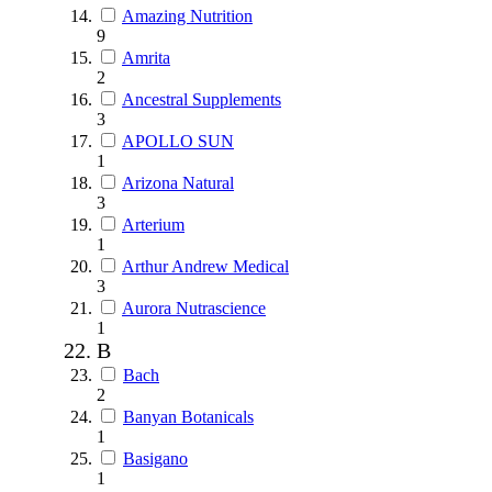
Amazing Nutrition
9
Amrita
2
Ancestral Supplements
3
APOLLO SUN
1
Arizona Natural
3
Arterium
1
Arthur Andrew Medical
3
Aurora Nutrascience
1
B
Bach
2
Banyan Botanicals
1
Basigano
1