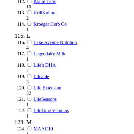
Klaire Labs
10
KrillKultura
2
Kroeger Herb Co
1
L
Lake Avenue Nutrition
4
Legendairy Milk
1
Life's DHA
2
Lifeable
3
Life Extension
32
LifeSeasons
1
LifeTime Vitamins
1
M
MAAC10