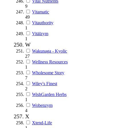
Vital Nutrients
9
Vitamatic
49
Vitauthority
1
Vitälzym
1
W
Wakunaga - Kyolic
27
Wellness Resources
1
Wholesome Story
7
Wiley's Finest
2
WishGarden Herbs
1
Wobenzym
4
X
Xtend-Life
1