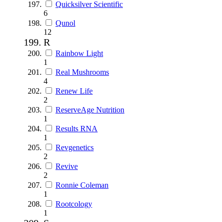
Quicksilver Scientific
6
Qunol
12
R
Rainbow Light
1
Real Mushrooms
4
Renew Life
2
ReserveAge Nutrition
1
Results RNA
1
Revgenetics
2
Revive
2
Ronnie Coleman
1
Rootcology
1