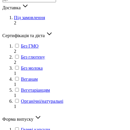
Доставка
Під замовлення
2
Сертифікація та дієта
Без ГМО
2
Без глютену
2
Без молока
1
Веганам
1
Вегетаріанцям
1
Органічні/натуральні
1
Форма випуску
Гелеві капсули