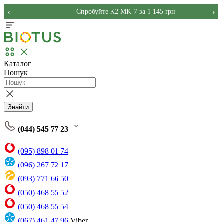
‹
›
Спробуйте K2 MK-7 за 1 145 грн
Каталог
Пошук
Знайти
(044) 545 77 23
(095) 898 01 74
(096) 267 72 17
(093) 771 66 50
(050) 468 55 52
(050) 468 55 54
(067) 461 47 96
Viber