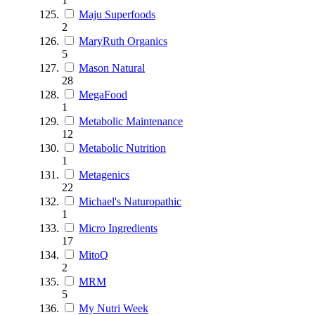
1
Maju Superfoods
2
MaryRuth Organics
5
Mason Natural
28
MegaFood
1
Metabolic Maintenance
12
Metabolic Nutrition
1
Metagenics
22
Michael's Naturopathic
1
Micro Ingredients
17
MitoQ
2
MRM
5
My Nutri Week