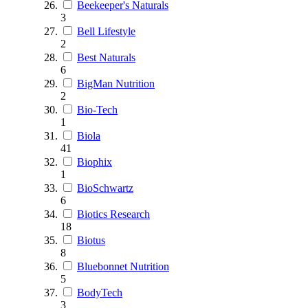
Beekeeper's Naturals
3
Bell Lifestyle
2
Best Naturals
6
BigMan Nutrition
2
Bio-Tech
1
Biola
41
Biophix
1
BioSchwartz
6
Biotics Research
18
Biotus
8
Bluebonnet Nutrition
5
BodyTech
3