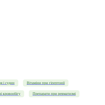
я і судин
Вітаміни при гіпертонії
і кровообігу
Препарати при ревматизмі