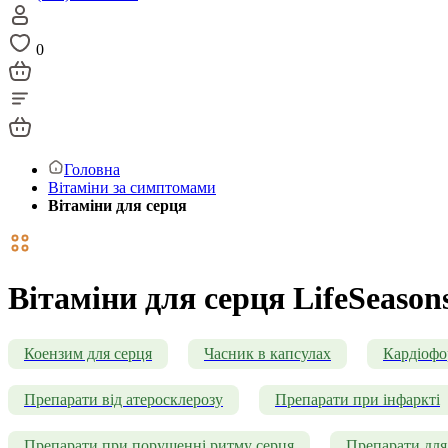
0
Головна
Вітаміни за симптомами
Вітаміни для серця
Вітаміни для серця LifeSeason
Коензим для серця
Часник в капсулах
Кардіоф
Препарати від атеросклерозу
Препарати при інфаркті
Препарати при порушенні ритму серця
Препарати для 