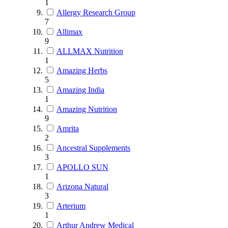
1
Allergy Research Group
7
Allimax
9
ALLMAX Nutrition
1
Amazing Herbs
5
Amazing India
1
Amazing Nutrition
9
Amrita
2
Ancestral Supplements
3
APOLLO SUN
1
Arizona Natural
3
Arterium
1
Arthur Andrew Medical