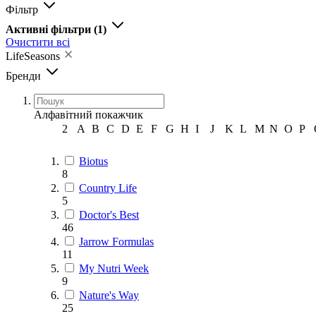
Фільтр
Активні фільтри
(1)
Очистити всі
LifeSeasons
Бренди
Алфавітний покажчик
2
A
B
C
D
E
F
G
H
I
J
K
L
M
N
O
P
Biotus
8
Country Life
5
Doctor's Best
46
Jarrow Formulas
11
My Nutri Week
9
Nature's Way
25