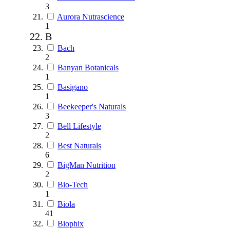
3
Aurora Nutrascience
1
B
Bach
2
Banyan Botanicals
1
Basigano
1
Beekeeper's Naturals
3
Bell Lifestyle
2
Best Naturals
6
BigMan Nutrition
2
Bio-Tech
1
Biola
41
Biophix