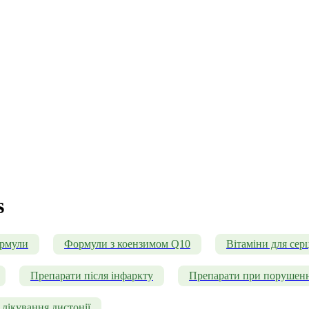
s
ормули
Формули з коензимом Q10
Вітаміни для серц
Препарати після інфаркту
Препарати при порушенн
лікування дистонії