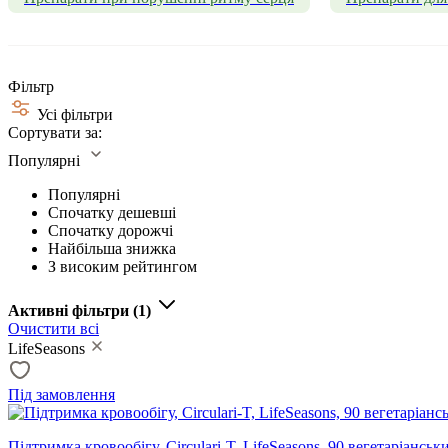
Фільтр
Усі фільтри
Сортувати за:
Популярні
Популярні
Спочатку дешевші
Спочатку дорожчі
Найбільша знижка
З високим рейтингом
Активні фільтри
(1)
Очистити всі
LifeSeasons
Під замовлення
Підтримка кровообігу, Circulari-T, LifeSeasons, 90 вегетаріанськ