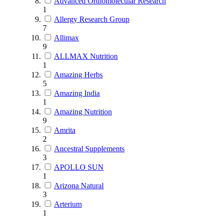
Advanced Orthomolecular Research
1
Allergy Research Group
7
Allimax
9
ALLMAX Nutrition
1
Amazing Herbs
5
Amazing India
1
Amazing Nutrition
9
Amrita
2
Ancestral Supplements
3
APOLLO SUN
1
Arizona Natural
3
Arterium
1