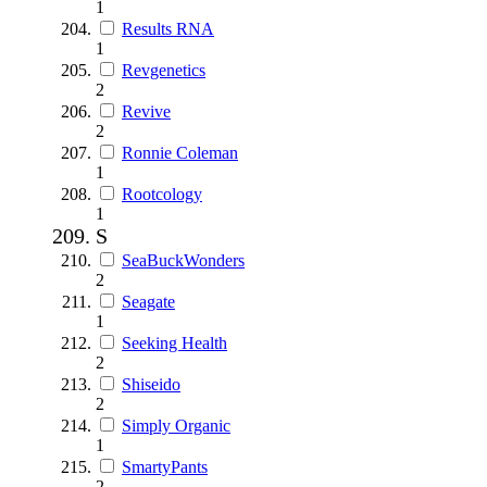
1
Results RNA
1
Revgenetics
2
Revive
2
Ronnie Coleman
1
Rootcology
1
S
SeaBuckWonders
2
Seagate
1
Seeking Health
2
Shiseido
2
Simply Organic
1
SmartyPants
2