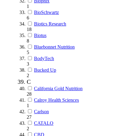
Biophix
1
BioSchwartz
6
Biotics Research
18
Biotus
8
Bluebonnet Nutrition
5
BodyTech
3
Bucked Up
2
C
California Gold Nutrition
28
Calroy Health Sciences
1
Carlson
27
CATALO
2
CBD