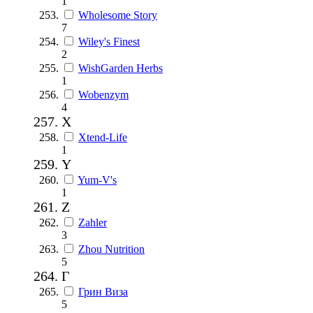
1
Wholesome Story
7
Wiley's Finest
2
WishGarden Herbs
1
Wobenzym
4
X
Xtend-Life
1
Y
Yum-V's
1
Z
Zahler
3
Zhou Nutrition
5
Г
Грин Виза
5