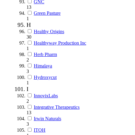
GNC
13
Green Pasture
1
H
Healthy Origins
30
Healthyway Production Inc
1
Herb Pharm
2
Himalaya
3
Hydroxycut
1
I
InnovixLabs
2
Integrative Therapeutics
13
Irwin Naturals
3
ITOH