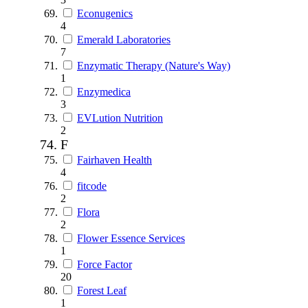
Econugenics
4
Emerald Laboratories
7
Enzymatic Therapy (Nature's Way)
1
Enzymedica
3
EVLution Nutrition
2
F
Fairhaven Health
4
fitcode
2
Flora
2
Flower Essence Services
1
Force Factor
20
Forest Leaf
1