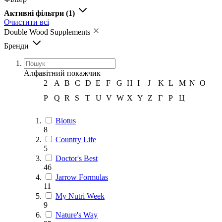
Активні фільтри
(1)
Очистити всі
Double Wood Supplements
Бренди
Алфавітний покажчик
2
A
B
C
D
E
F
G
H
I
J
K
L
M
N
O
P
Q
R
S
T
U
V
W
X
Y
Z
Г
Р
Ц
Biotus
8
Country Life
5
Doctor's Best
46
Jarrow Formulas
11
My Nutri Week
9
Nature's Way