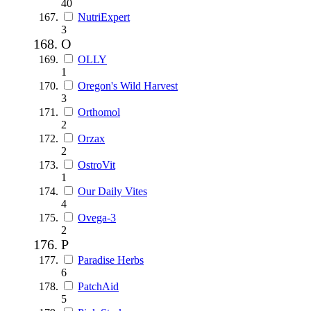
40
NutriExpert
3
O
OLLY
1
Oregon's Wild Harvest
3
Orthomol
2
Orzax
2
OstroVit
1
Our Daily Vites
4
Ovega-3
2
P
Paradise Herbs
6
PatchAid
5