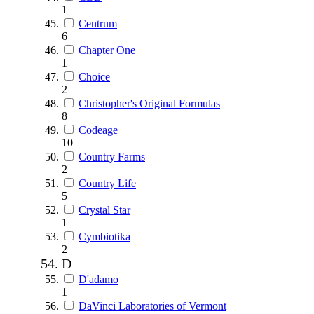
1
Centrum
6
Chapter One
1
Choice
2
Christopher's Original Formulas
8
Codeage
10
Country Farms
2
Country Life
5
Crystal Star
1
Cymbiotika
2
D
D'adamo
1
DaVinci Laboratories of Vermont