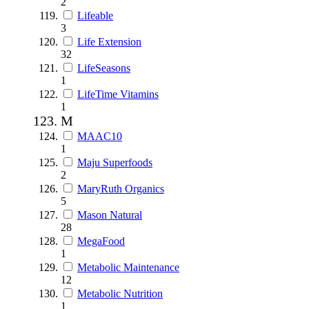
2
Lifeable
3
Life Extension
32
LifeSeasons
1
LifeTime Vitamins
1
M
MAAC10
1
Maju Superfoods
2
MaryRuth Organics
5
Mason Natural
28
MegaFood
1
Metabolic Maintenance
12
Metabolic Nutrition
1