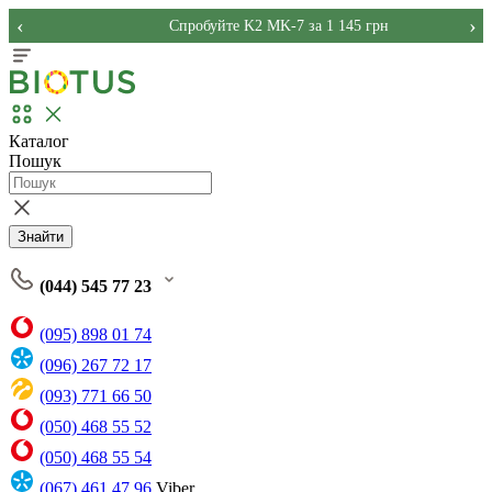
‹
›
Спробуйте K2 MK-7 за 1 145 грн
Каталог
Пошук
Знайти
(044) 545 77 23
(095) 898 01 74
(096) 267 72 17
(093) 771 66 50
(050) 468 55 52
(050) 468 55 54
(067) 461 47 96
Viber