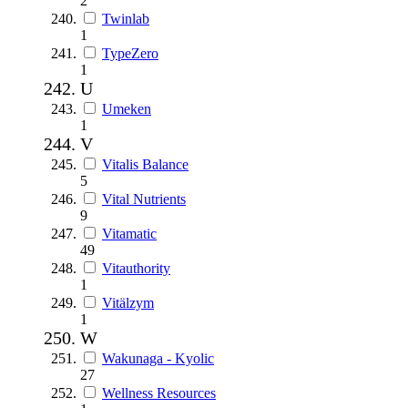
2
Twinlab
1
TypeZero
1
U
Umeken
1
V
Vitalis Balance
5
Vital Nutrients
9
Vitamatic
49
Vitauthority
1
Vitälzym
1
W
Wakunaga - Kyolic
27
Wellness Resources