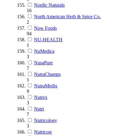
Nordic Naturals
16
North American Herb & Spice Co.
2
Now Foods
94
NU-HEALTH
1
NuMedica
3
NusaPure
7
NutraChamps
1
NutraMedix
9
Nutrex
3
Nutri
7
Nutricology
3
Nutricost