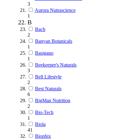
3
Aurora Nutrascience
1
B
Bach
2
Banyan Botanicals
1
Basigano
1
Beekeeper's Naturals
3
Bell Lifestyle
2
Best Naturals
6
BigMan Nutrition
2
Bio-Tech
1
Biola
41
Biophix