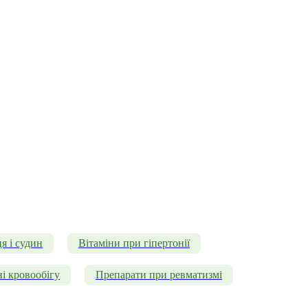
я і судин
Вітаміни при гіпертонії
і кровообігу
Препарати при ревматизмі