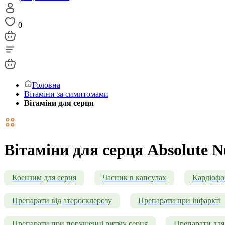
0
Головна
Вітаміни за симптомами
Вітаміни для серця
Вітаміни для серця Absolute N
Коензим для серця
Часник в капсулах
Кардіоф
Препарати від атеросклерозу
Препарати при інфаркті
Препарати при порушенні ритму серця
Препарати для 