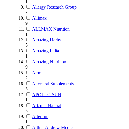
1
Allergy Research Group
7
Allimax
9
ALLMAX Nutrition
1
Amazing Herbs
5
Amazing India
1
Amazing Nutrition
9
Amrita
2
Ancestral Supplements
3
APOLLO SUN
1
Arizona Natural
3
Arterium
1
Arthur Andrew Medical