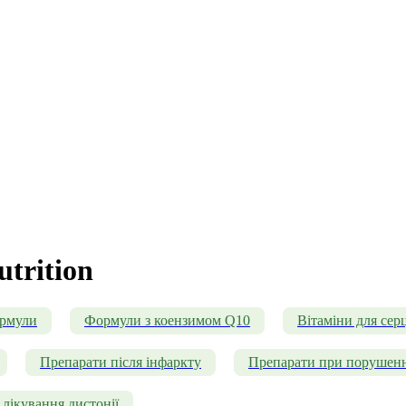
utrition
ормули
Формули з коензимом Q10
Вітаміни для серц
Препарати після інфаркту
Препарати при порушенн
лікування дистонії