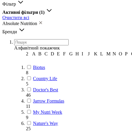
Фільтр
Активні фільтри
(1)
Очистити всі
Absolute Nutrition
Бренди
Алфавітний покажчик
2
A
B
C
D
E
F
G
H
I
J
K
L
M
N
O
P
Biotus
8
Country Life
5
Doctor's Best
46
Jarrow Formulas
11
My Nutri Week
9
Nature's Way
25