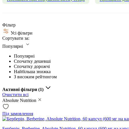
Фільтр
Усі фільтри
Сортувати за:
Популярні
Популярні
Спочатку дешевші
Спочатку дорожчі
Найбільша знижка
З високим рейтингом
Активні фільтри
(1)
Очистити всі
Absolute Nutrition
Під замовлення
Берберін, Berberine, Absolute Nutrition, 60 капсул (600 мг на капс