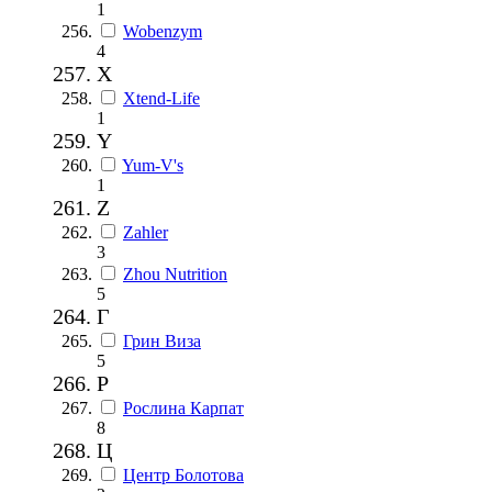
1
Wobenzym
4
X
Xtend-Life
1
Y
Yum-V's
1
Z
Zahler
3
Zhou Nutrition
5
Г
Грин Виза
5
Р
Рослина Карпат
8
Ц
Центр Болотова