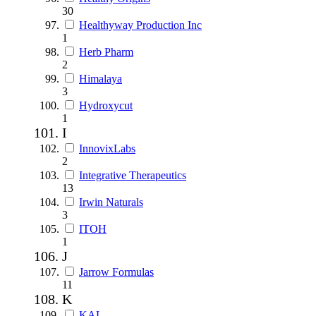
30
Healthyway Production Inc
1
Herb Pharm
2
Himalaya
3
Hydroxycut
1
I
InnovixLabs
2
Integrative Therapeutics
13
Irwin Naturals
3
ITOH
1
J
Jarrow Formulas
11
K
KAL