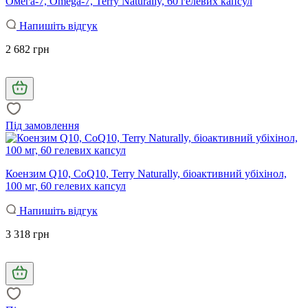
Омега-7, Omega-7, Terry Naturally, 60 гелевих капсул
Напишіть відгук
2 682 грн
Під замовлення
Коензим Q10, CoQ10, Terry Naturally, біоактивний убіхінол,
100 мг, 60 гелевих капсул
Напишіть відгук
3 318 грн