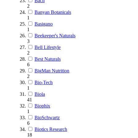
Bach
2
Banyan Botanicals
1
Basigano
1
Beekeeper's Naturals
3
Bell Lifestyle
2
Best Naturals
6
BigMan Nutrition
2
Bio-Tech
1
Biola
41
Biophix
1
BioSchwartz
6
Biotics Research
18