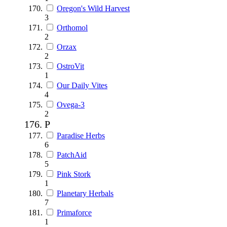
Oregon's Wild Harvest
3
Orthomol
2
Orzax
2
OstroVit
1
Our Daily Vites
4
Ovega-3
2
P
Paradise Herbs
6
PatchAid
5
Pink Stork
1
Planetary Herbals
7
Primaforce
1