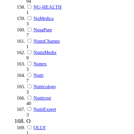
94
NU-HEALTH
1
NuMedica
3
NusaPure
7
NutraChamps
1
NutraMedix
9
Nutrex
3
Nutri
7
Nutricology
3
Nutricost
40
NutriExpert
3
O
OLLY
1