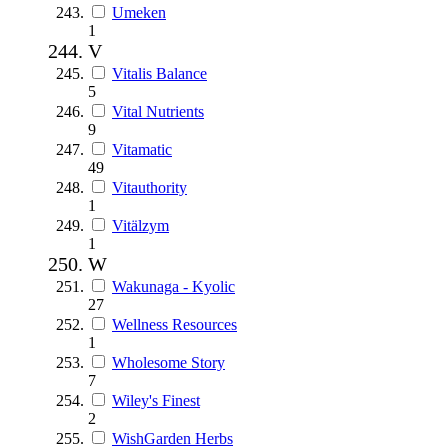
Umeken
1
V
Vitalis Balance
5
Vital Nutrients
9
Vitamatic
49
Vitauthority
1
Vitälzym
1
W
Wakunaga - Kyolic
27
Wellness Resources
1
Wholesome Story
7
Wiley's Finest
2
WishGarden Herbs