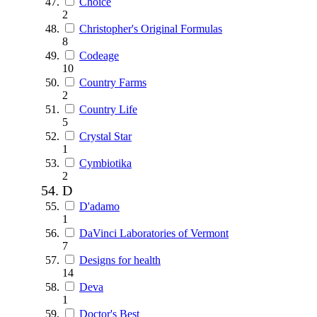
Choice
2
Christopher's Original Formulas
8
Codeage
10
Country Farms
2
Country Life
5
Crystal Star
1
Cymbiotika
2
D
D'adamo
1
DaVinci Laboratories of Vermont
7
Designs for health
14
Deva
1
Doctor's Best