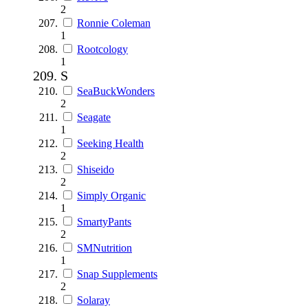
2
Ronnie Coleman
1
Rootcology
1
S
SeaBuckWonders
2
Seagate
1
Seeking Health
2
Shiseido
2
Simply Organic
1
SmartyPants
2
SMNutrition
1
Snap Supplements
2
Solaray