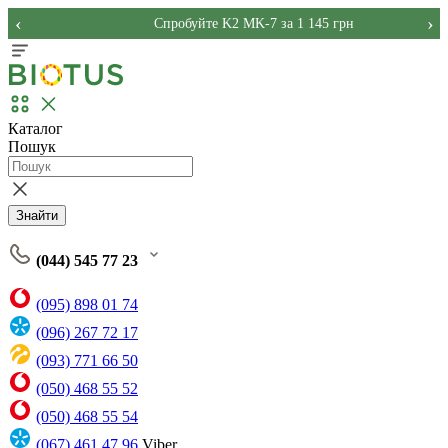
‹
›
Спробуйте K2 MK-7 за 1 145 грн
Каталог
Пошук
Знайти
(044) 545 77 23
(095) 898 01 74
(096) 267 72 17
(093) 771 66 50
(050) 468 55 52
(050) 468 55 54
(067) 461 47 96
Viber