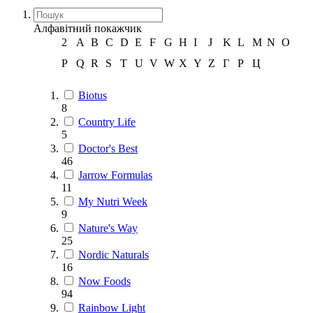
Алфавітний покажчик
2
A
B
C
D
E
F
G
H
I
J
K
L
M
N
O
P
Q
R
S
T
U
V
W
X
Y
Z
Г
Р
Ц
Biotus
8
Country Life
5
Doctor's Best
46
Jarrow Formulas
11
My Nutri Week
9
Nature's Way
25
Nordic Naturals
16
Now Foods
94
Rainbow Light