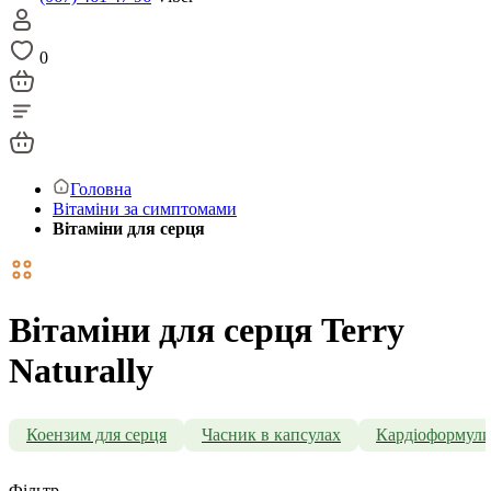
0
Головна
Вітаміни за симптомами
Вітаміни для серця
Вітаміни для серця Terry
Naturally
Коензим для серця
Часник в капсулах
Кардіоформул
Фільтр