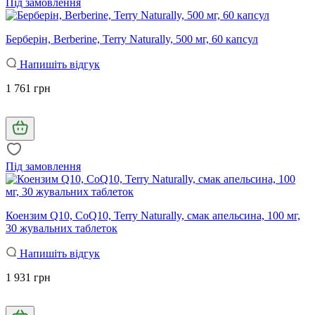
Під замовлення
Берберін, Berberine, Terry Naturally, 500 мг, 60 капсул
Напишіть відгук
1 761 грн
Під замовлення
Коензим Q10, CoQ10, Terry Naturally, смак апельсина, 100 мг,
30 жувальних таблеток
Напишіть відгук
1 931 грн