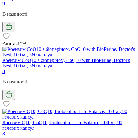
9
В наявності
Акція -15%
Коензим CoQ10 з біоперіном, CoQ10 with BioPerine, Doctor's
Best, 100 мг, 360 капсул
8
В наявності
Коензим Q10, CoQ10, Protocol for Life Balance, 100 мг, 90
гелевих капсул
8