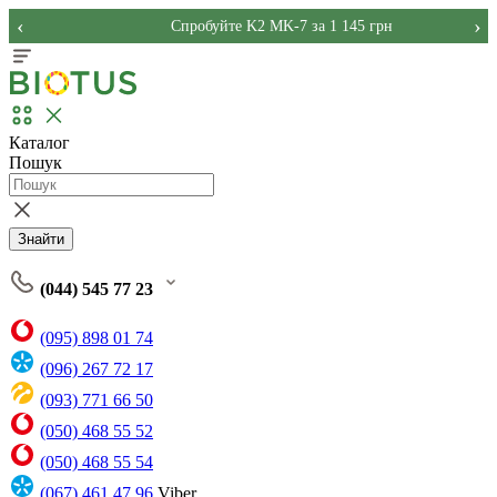
‹
›
Спробуйте K2 MK-7 за 1 145 грн
Каталог
Пошук
Знайти
(044) 545 77 23
(095) 898 01 74
(096) 267 72 17
(093) 771 66 50
(050) 468 55 52
(050) 468 55 54
(067) 461 47 96
Viber