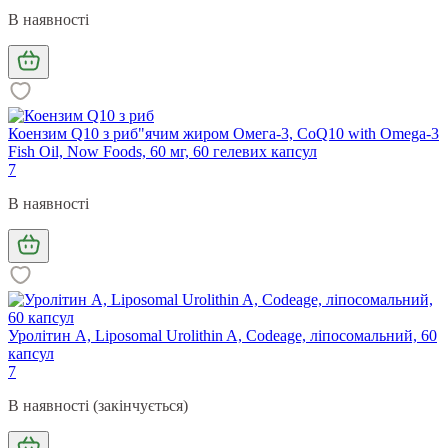
В наявності
Коензим Q10 з риб"ячим жиром Омега-3, CoQ10 with Omega-3
Fish Oil, Now Foods, 60 мг, 60 гелевих капсул
7
В наявності
Уролітин А, Liposomal Urolithin A, Codeage, ліпосомальний, 60
капсул
7
В наявності (закінчується)