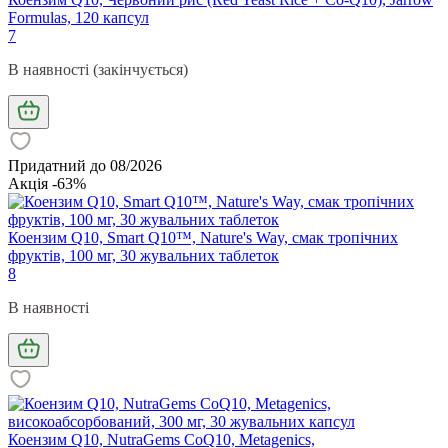
Formulas, 120 капсул
7
В наявності (закінчується)
Придатний до 08/2026
Акція -63%
Коензим Q10, Smart Q10™, Nature's Way, смак тропічних
фруктів, 100 мг, 30 жувальних таблеток
8
В наявності
Коензим Q10, NutraGems CoQ10, Metagenics,