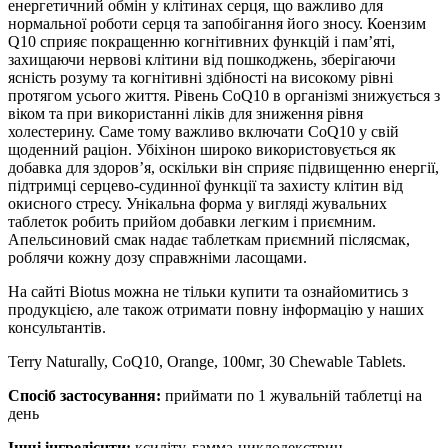
енергетичний обмін у клітинах серця, що важливо для
нормальної роботи серця та запобігання його зносу. Коензим
Q10 сприяє покращенню когнітивних функцій і пам’яті,
захищаючи нервові клітини від пошкоджень, зберігаючи
ясність розуму та когнітивні здібності на високому рівні
протягом усього життя. Рівень CoQ10 в організмі знижується з
віком та при використанні ліків для зниження рівня
холестерину. Саме тому важливо включати CoQ10 у свій
щоденний раціон. Убіхінон широко використовується як
добавка для здоров’я, оскільки він сприяє підвищенню енергії,
підтримці серцево-судинної функції та захисту клітин від
окисного стресу. Унікальна форма у вигляді жувальних
таблеток робить прийом добавки легким і приємним.
Апельсиновий смак надає таблеткам приємний післясмак,
роблячи кожну дозу справжніми ласощами.
На сайті Biotus можна не тільки купити та ознайомитись з
продукцією, але також отримати повну інформацію у наших
консультантів.
Terry Naturally, CoQ10, Orange, 100мг, 30 Chewable Tablets.
Спосіб застосування:
приймати по 1 жувальній таблетці на
день
Інші інгредієнти:
к
силіту, гамма-циклодекстрин,