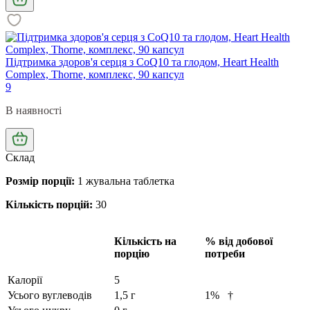
Підтримка здоров'я серця з CoQ10 та глодом, Heart Health
Complex, Thorne, комплекс, 90 капсул
9
В наявності
Склад
Розмір порції:
1 жувальна таблетка
Кількість порцій:
30
Кількість на
% від добової
порцію
потреби
Калорії
5
Усього вуглеводів
1,5 г
1%
†