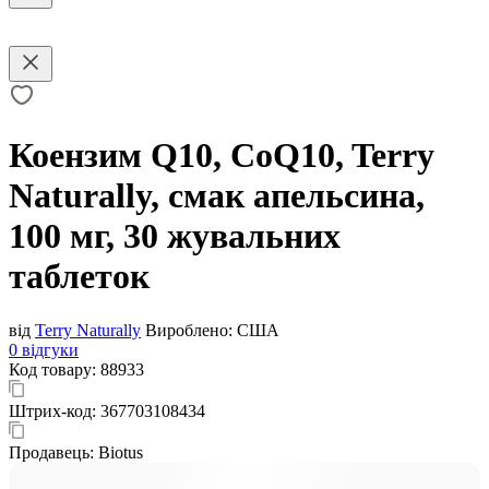
Коензим Q10, CoQ10, Terry
Naturally, смак апельсина,
100 мг, 30 жувальних
таблеток
від
Terry Naturally
Вироблено:
США
0 відгуки
Код товару:
88933
Штрих-код:
367703108434
Продавець:
Biotus