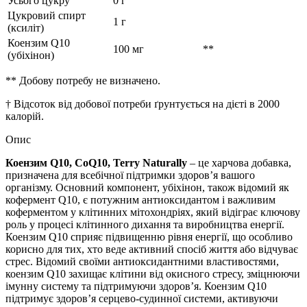
Усього цукру
0 г
Цукровий спирт
1 г
(ксиліт)
Коензим Q10
100 мг
**
(убіхінон)
** Добову потребу не визначено.
† Відсоток від добової потреби ґрунтується на дієті в 2000
калорій.
Опис
Коензим Q10, CoQ10, Terry Naturally
– це харчова добавка,
призначена для всебічної підтримки здоров’я вашого
організму. Основний компонент, убіхінон, також відомий як
кофермент Q10, є потужним антиоксидантом і важливим
коферментом у клітинних мітохондріях, який відіграє ключову
роль у процесі клітинного дихання та виробництва енергії.
Коензим Q10 сприяє підвищенню рівня енергії, що особливо
корисно для тих, хто веде активний спосіб життя або відчуває
стрес. Відомий своїми антиоксидантними властивостями,
коензим Q10 захищає клітини від окисного стресу, зміцнюючи
імунну систему та підтримуючи здоров’я. Коензим Q10
підтримує здоров’я серцево-судинної системи, активуючи