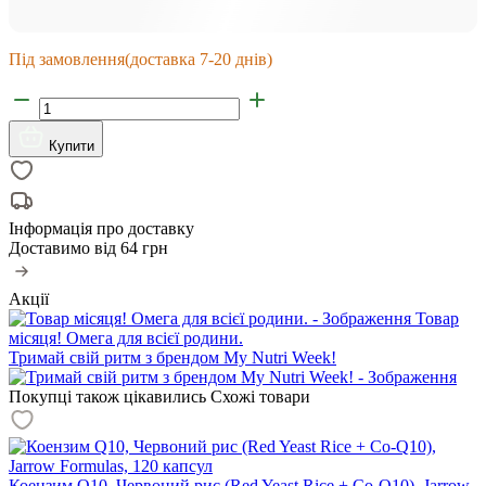
Під замовлення
(доставка 7-20 днів)
Купити
Інформація про доставку
Доставимо від
64 грн
Акції
Товар
місяця! Омега для всієї родини.
Тримай свій ритм з брендом My Nutri Week!
Покупці також цікавились
Схожі товари
Коензим Q10, Червоний рис (Red Yeast Rice + Co-Q10), Jarrow