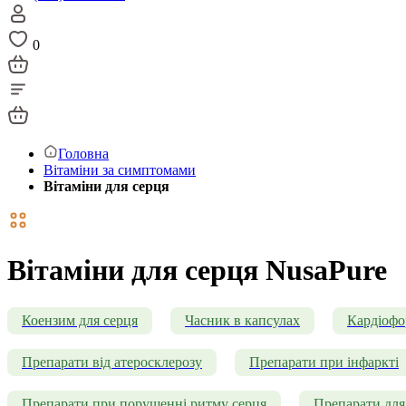
0
Головна
Вітаміни за симптомами
Вітаміни для серця
Вітаміни для серця NusaPure
Коензим для серця
Часник в капсулах
Кардіоф
Препарати від атеросклерозу
Препарати при інфаркті
Препарати при порушенні ритму серця
Препарати для 