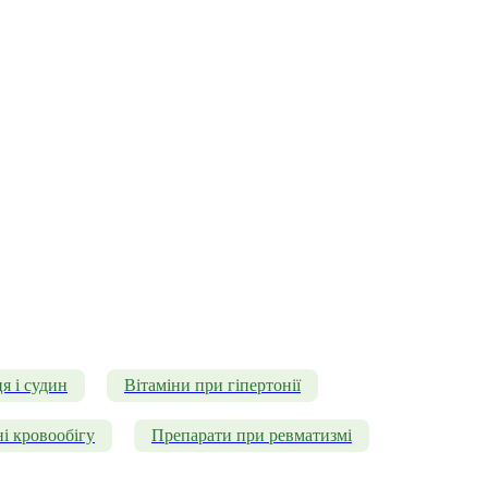
я і судин
Вітаміни при гіпертонії
і кровообігу
Препарати при ревматизмі