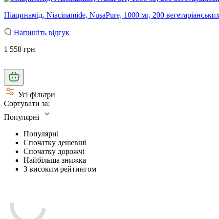
Ніацинамід, Niacinamide, NusaPure, 1000 мг, 200 вегетаріанськи
Напишіть відгук
1 558 грн
Усі фільтри
Сортувати за:
Популярні
Популярні
Спочатку дешевші
Спочатку дорожчі
Найбільша знижка
З високим рейтингом