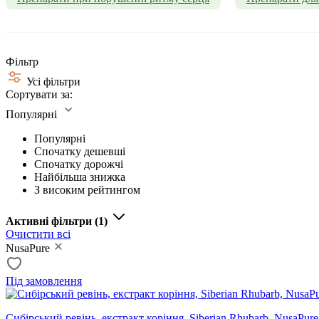
Фільтр
Усі фільтри
Сортувати за:
Популярні
Популярні
Спочатку дешевші
Спочатку дорожчі
Найбільша знижка
З високим рейтингом
Активні фільтри
(1)
Очистити всі
NusaPure
Під замовлення
Сибірський ревінь, екстракт коріння, Siberian Rhubarb, NusaPure