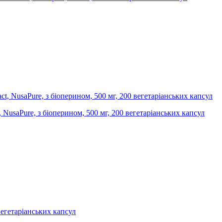
, NusaPure, з біоперином, 500 мг, 200 вегетаріанських капсул