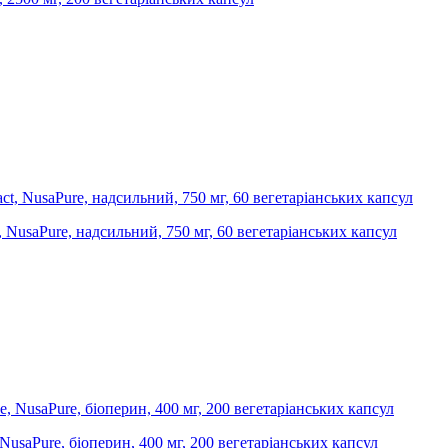
, NusaPure, надсильний, 750 мг, 60 вегетаріанських капсул
 NusaPure, біоперин, 400 мг, 200 вегетаріанських капсул