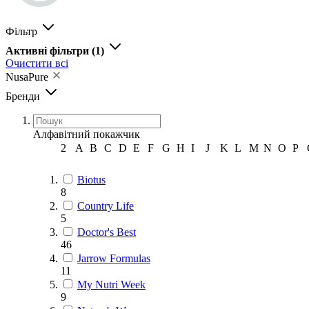
Фільтр
Активні фільтри
(1)
Очистити всі
NusaPure
Бренди
Алфавітний покажчик
2
A
B
C
D
E
F
G
H
I
J
K
L
M
N
O
P
Biotus
8
Country Life
5
Doctor's Best
46
Jarrow Formulas
11
My Nutri Week
9