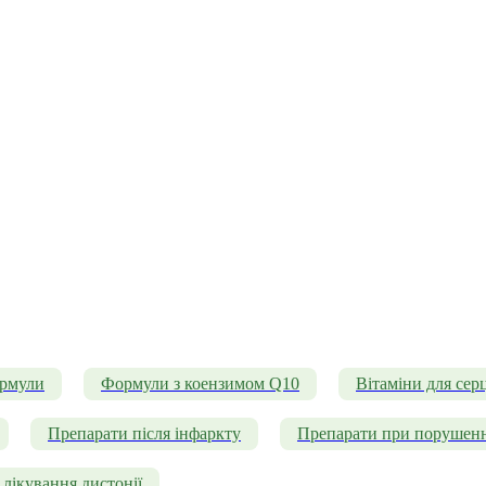
ормули
Формули з коензимом Q10
Вітаміни для серц
Препарати після інфаркту
Препарати при порушенн
лікування дистонії