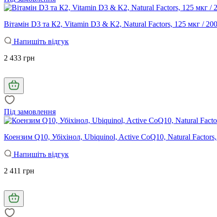
Вітамін D3 та К2, Vitamin D3 & K2, Natural Factors, 125 мкг / 20
Напишіть відгук
2 433 грн
Під замовлення
Коензим Q10, Убіхінол, Ubiquinol, Active CoQ10, Natural Factors
Напишіть відгук
2 411 грн