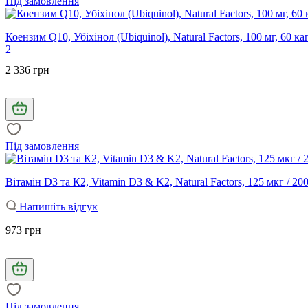
Під замовлення
Коензим Q10, Убіхінол (Ubiquinol), Natural Factors, 100 мг, 60 ка
2
2 336 грн
Під замовлення
Вітамін D3 та К2, Vitamin D3 & K2, Natural Factors, 125 мкг / 20
Напишіть відгук
973 грн
Під замовлення