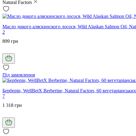
Natural Factors
Масло дикого аляскинского лосося, Wild Alaskan Salmon Oil, Natu
2
899 грн
Під замовлення
Берберін, WellBetX Berberine, Natural Factors, 60 вегетаріанськи
7
1 318 грн