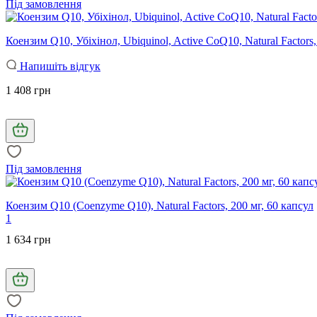
Під замовлення
Коензим Q10, Убіхінол, Ubiquinol, Active CoQ10, Natural Factors
Напишіть відгук
1 408 грн
Під замовлення
Коензим Q10 (Coenzyme Q10), Natural Factors, 200 мг, 60 капсул
1
1 634 грн