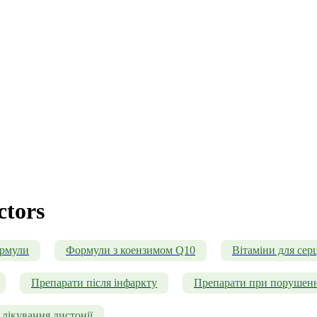
ctors
ормули
Формули з коензимом Q10
Вітаміни для серц
Препарати після інфаркту
Препарати при порушенн
лікування дистонії