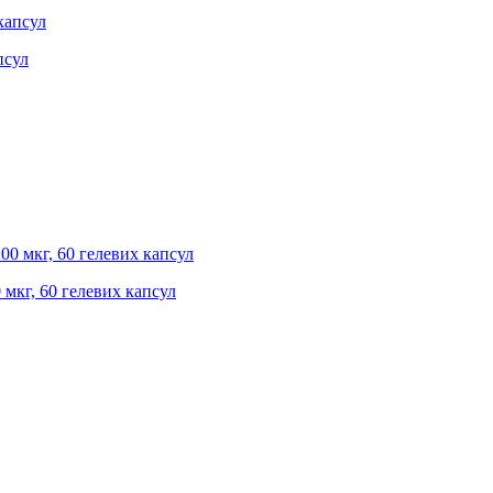
псул
0 мкг, 60 гелевих капсул