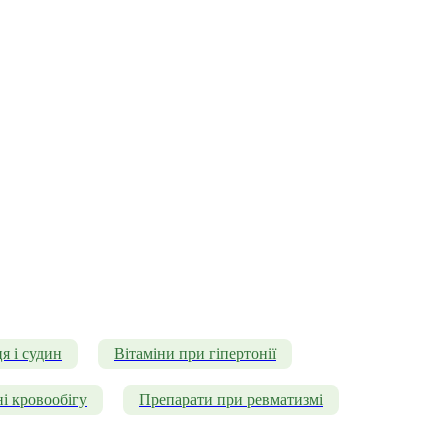
я і судин
Вітаміни при гіпертонії
і кровообігу
Препарати при ревматизмі