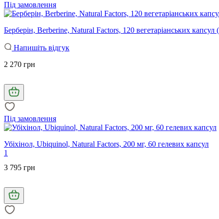
Під замовлення
Берберін, Berberine, Natural Factors, 120 вегетаріанських капсул 
Напишіть відгук
2 270 грн
Під замовлення
Убіхінол, Ubiquinol, Natural Factors, 200 мг, 60 гелевих капсул
1
3 795 грн