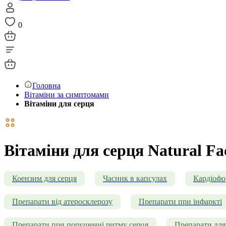
0
Головна
Вітаміни за симптомами
Вітаміни для серця
Вітаміни для серця Natural Fa
Коензим для серця
Часник в капсулах
Кардіоф
Препарати від атеросклерозу
Препарати при інфаркті
Препарати при порушенні ритму серця
Препарати для 