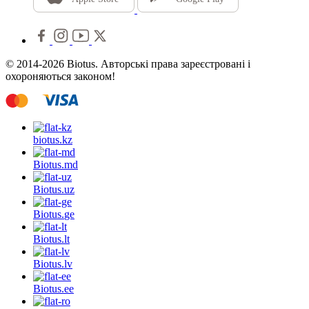
© 2014-2026 Biotus. Авторські права зареєстровані і
охороняються законом!
biotus.
kz
Biotus.
md
Biotus.
uz
Biotus.
ge
Biotus.
lt
Biotus.
lv
Biotus.
ee