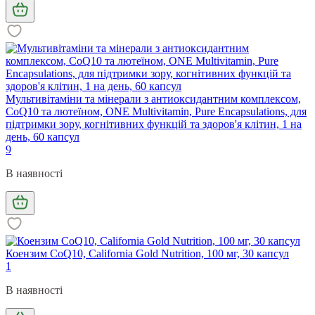
Мультивітаміни та мінерали з антиоксидантним комплексом,
CoQ10 та лютеїном, ONE Multivitamin, Pure Encapsulations, для
підтримки зору, когнітивних функцій та здоров'я клітин, 1 на
день, 60 капсул
9
В наявності
Коензим CoQ10, California Gold Nutrition, 100 мг, 30 капсул
1
В наявності