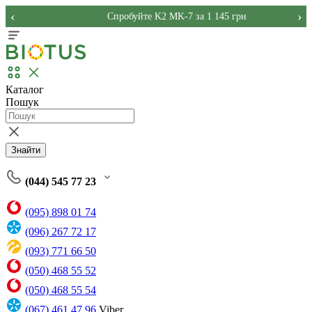
‹
›
Спробуйте K2 MK-7 за 1 145 грн
Каталог
Пошук
Знайти
(044) 545 77 23
(095) 898 01 74
(096) 267 72 17
(093) 771 66 50
(050) 468 55 52
(050) 468 55 54
(067) 461 47 96
Viber