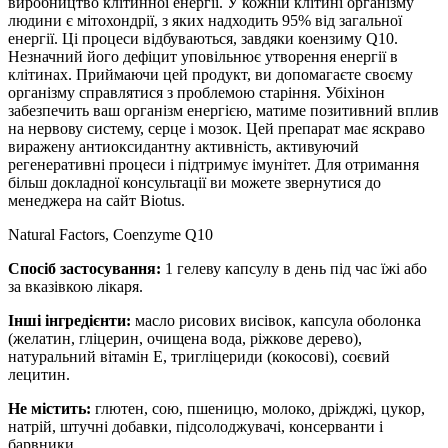
виробництво клітинної енергії. У кожній клітині організму
людини є мітохондрії, з яких надходить 95% від загальної
енергії. Ці процеси відбуваються, завдяки коензиму Q10.
Незначний його дефіцит уповільнює утворення енергії в
клітинах. Приймаючи цей продукт, ви допомагаєте своєму
організму справлятися з проблемою старіння. Убіхінон
забезпечить ваш організм енергією, матиме позитивний вплив
на нервову систему, серце і мозок. Цей препарат має яскраво
виражену антиоксидантну активність, активуючий
регенеративні процеси і підтримує імунітет. Для отримання
більш докладної консультації ви можете звернутися до
менеджера на сайт Biotus.
Natural Factors, Coenzyme Q10
Спосіб застосування:
1 гелеву капсулу в день під час їжі або
за вказівкою лікаря.
Інші інгредієнти:
масло рисових висівок,
капсула
оболонка
(желатин,
гліцерин,
очищена вода,
ріжкове дерево),
натуральний вітамін Е,
тригліцериди
(кокосові),
соєвий
лецитин.
Не містить:
глютен, сою, пшеницю, молоко, дріжджі, цукор,
натрій, штучні добавки, підсолоджувачі, консерванти і
барвники.