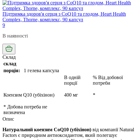
Підтримка здоров'я серця з CoQ10 та глодом, Heart Health
Complex, Thorne, комплекс, 90 капсул
9
В наявності
Склад
склад
порція:
1 гелева капсула
В одній
% Від добової
порції
потреби
Коензим Q10 (убіхінон)
400 мг
*
* Добова потреба не
визначена
Опис
Натуральний коензим CoQ10 (убіхінон)
від компанії Natural
Factors є природним антиоксидантом, який полегшує