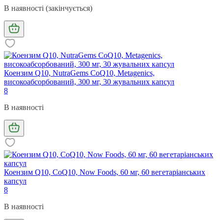
В наявності (закінчується)
Коензим Q10, NutraGems CoQ10, Metagenics,
високоабсорбований, 300 мг, 30 жувальних капсул
8
В наявності
Коензим Q10, CoQ10, Now Foods, 60 мг, 60 вегетаріанських
капсул
8
В наявності