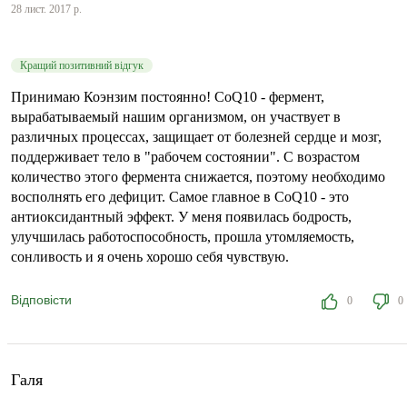
28 лист. 2017 р.
Кращий позитивний відгук
Принимаю Коэнзим постоянно! CoQ10 - фермент,
вырабатываемый нашим организмом, он участвует в
различных процессах, защищает от болезней сердце и мозг,
поддерживает тело в "рабочем состоянии". С возрастом
количество этого фермента снижается, поэтому необходимо
восполнять его дефицит. Самое главное в CoQ10 - это
антиоксидантный эффект. У меня появилась бодрость,
улучшилась работоспособность, прошла утомляемость,
сонливость и я очень хорошо себя чувствую.
Відповісти
0
0
Галя