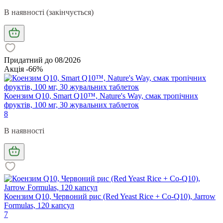
В наявності (закінчується)
Придатний до 08/2026
Акція -66%
Коензим Q10, Smart Q10™, Nature's Way, смак тропічних
фруктів, 100 мг, 30 жувальних таблеток
8
В наявності
Коензим Q10, Червоний рис (Red Yeast Rice + Co-Q10), Jarrow
Formulas, 120 капсул
7