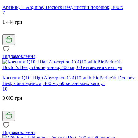
Аргінін, L-Arginine, Doctor's Best, чистий порошок, 300 г.
7
1 444 грн
Під замовлення
Коензим Q10, High Absorption CoQ10 with BioPerine®, Doctor's
Best, з біоперином, 400 мг, 60 веганських капсул
10
3 003 грн
Під замовлення