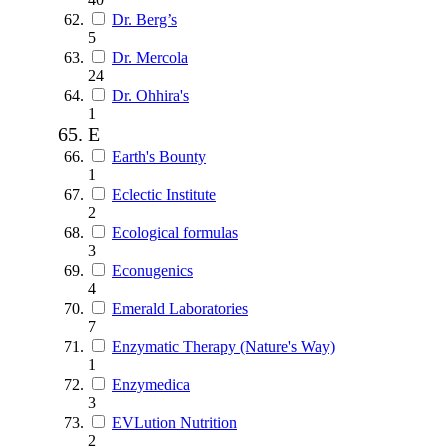
Dr. Berg’s
5
Dr. Mercola
24
Dr. Ohhira's
1
E
Earth's Bounty
1
Eclectic Institute
2
Ecological formulas
3
Econugenics
4
Emerald Laboratories
7
Enzymatic Therapy (Nature's Way)
1
Enzymedica
3
EVLution Nutrition
2