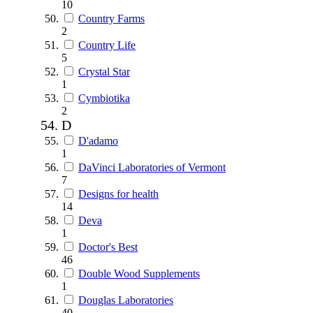
10
Country Farms
2
Country Life
5
Crystal Star
1
Cymbiotika
2
D
D'adamo
1
DaVinci Laboratories of Vermont
7
Designs for health
14
Deva
1
Doctor's Best
46
Double Wood Supplements
1
Douglas Laboratories
40