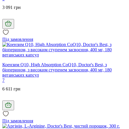
3 091 грн
Під замовлення
Коензим Q10, High Absorption CoQ10, Doctor's Best, з
біоперином, з високим ступенем засвоєння, 400 мг, 180
веганських капсул
7
6 611 грн
Під замовлення