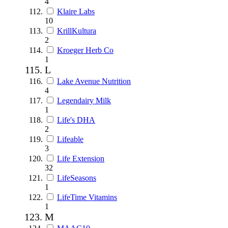
4
Klaire Labs
10
KrillKultura
2
Kroeger Herb Co
1
L
Lake Avenue Nutrition
4
Legendairy Milk
1
Life's DHA
2
Lifeable
3
Life Extension
32
LifeSeasons
1
LifeTime Vitamins
1
M