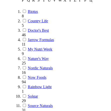
P
Q
R
S
T
U
V
W
X
Y
Z
Г
Р
Ц
Biotus
8
Country Life
5
Doctor's Best
46
Jarrow Formulas
11
My Nutri Week
9
Nature's Way
25
Nordic Naturals
16
Now Foods
94
Rainbow Light
1
Solgar
29
Source Naturals
31