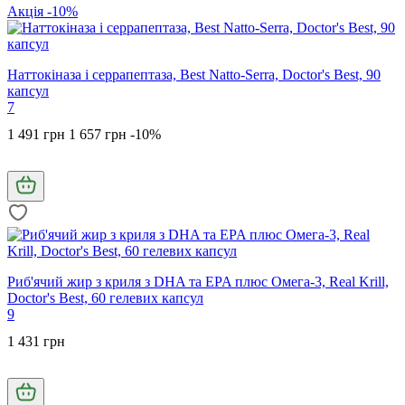
Акція -10%
Наттокіназа і серрапептаза, Best Natto-Serra, Doctor's Best, 90
капсул
7
1 491 грн
1 657 грн
-10%
Риб'ячий жир з криля з DHA та EPA плюс Омега-3, Real Krill,
Doctor's Best, 60 гелевих капсул
9
1 431 грн