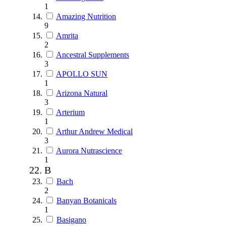
1
Amazing Nutrition
9
Amrita
2
Ancestral Supplements
3
APOLLO SUN
1
Arizona Natural
3
Arterium
1
Arthur Andrew Medical
3
Aurora Nutrascience
1
B
Bach
2
Banyan Botanicals
1
Basigano