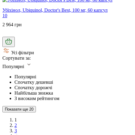
Убіхінол, Ubiquinol, Doctor's Best, 100 мг, 60 капсул
10
2 964 грн
Усі фільтри
Сортувати за:
Популярні
Популярні
Спочатку дешевші
Спочатку дорожчі
Найбільша знижка
З високим рейтингом
Показати ще
20
1
2
3