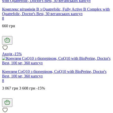
Комплекс вітамінів В з Quatrefolic, Fully Active B Complex with
Quatrefolic, Doctor's Best, 30 веганських капсул
8
660 грн
Акція -15%
Коензим CoQ10 з біоперіном, CoQ10 with BioPerine, Doctor's
Best, 100 мг, 360 капсул
8
3 067 грн
3 608 грн
-15%