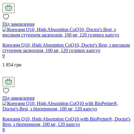
Під замовлення
Коензим Q10, High Absorption CoQ10, Doctor's Best, з високим
ступенем засвоєння, 100 мг, 120 гелевих капсул
9
1 854 грн
Під замовлення
Коензим Q10, High Absorption CoQ10 with BioPerine®, Doctor's
Best, з біоперином, 100 мг, 120 капсул
8