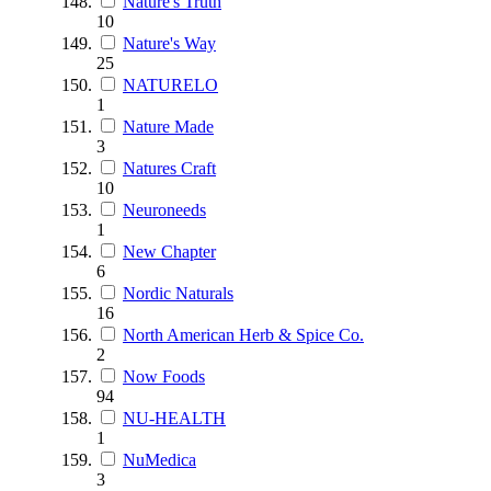
Nature's Truth
10
Nature's Way
25
NATURELO
1
Nature Made
3
Natures Craft
10
Neuroneeds
1
New Chapter
6
Nordic Naturals
16
North American Herb & Spice Co.
2
Now Foods
94
NU-HEALTH
1
NuMedica
3