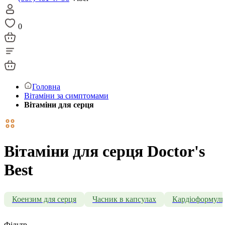
0
Головна
Вітаміни за симптомами
Вітаміни для серця
Вітаміни для серця Doctor's
Best
Коензим для серця
Часник в капсулах
Кардіоформул
Фільтр