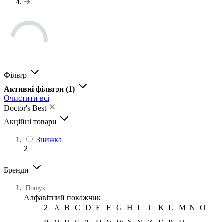
Фільтр
Активні фільтри
(1)
Очистити всі
Doctor's Best
Акційні товари
Знижка
2
Бренди
Алфавітний покажчик
2
A
B
C
D
E
F
G
H
I
J
K
L
M
N
O