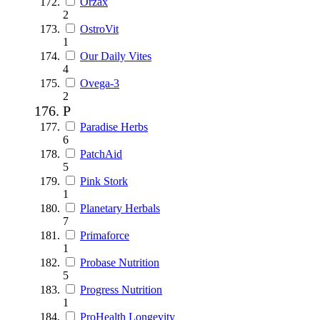
Orzax
2
OstroVit
1
Our Daily Vites
4
Ovega-3
2
P
Paradise Herbs
6
PatchAid
5
Pink Stork
1
Planetary Herbals
7
Primaforce
1
Probase Nutrition
5
Progress Nutrition
1
ProHealth Longevity