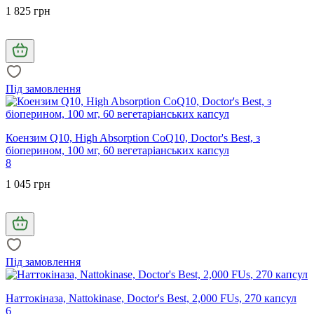
1 825 грн
Під замовлення
Коензим Q10, High Absorption CoQ10, Doctor's Best, з
біоперином, 100 мг, 60 вегетаріанських капсул
8
1 045 грн
Під замовлення
Наттокіназа, Nattokinase, Doctor's Best, 2,000 FUs, 270 капсул
6