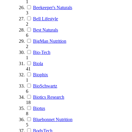
1
Beekeeper's Naturals
3
Bell Lifestyle
2
Best Naturals
6
BigMan Nutrition
2
Bio-Tech
1
Biola
41
Biophix
1
BioSchwartz
6
Biotics Research
18
Biotus
8
Bluebonnet Nutrition
5
BodyTech