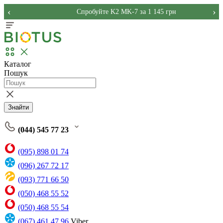
‹
›
Спробуйте K2 MK-7 за 1 145 грн
Каталог
Пошук
Знайти
(044) 545 77 23
(095) 898 01 74
(096) 267 72 17
(093) 771 66 50
(050) 468 55 52
(050) 468 55 54
(067) 461 47 96
Viber