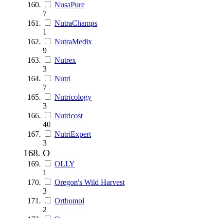
NusaPure
7
NutraChamps
1
NutraMedix
9
Nutrex
3
Nutri
7
Nutricology
3
Nutricost
40
NutriExpert
3
O
OLLY
1
Oregon's Wild Harvest
3
Orthomol
2