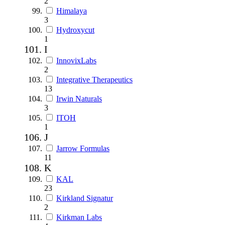
2
Himalaya
3
Hydroxycut
1
I
InnovixLabs
2
Integrative Therapeutics
13
Irwin Naturals
3
ITOH
1
J
Jarrow Formulas
11
K
KAL
23
Kirkland Signatur
2
Kirkman Labs