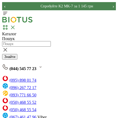
‹
›
Спробуйте K2 MK-7 за 1 145 грн
Каталог
Пошук
Знайти
(044) 545 77 23
(095) 898 01 74
(096) 267 72 17
(093) 771 66 50
(050) 468 55 52
(050) 468 55 54
(067) 461 47 96
Viber