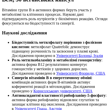
Вітаміни групи B в активних формах беруть участь у
метаболізмі та клітинних процесах. Наукові дані
підтверджують роль нутрієнтів у біохімічних реакціях. Огляди
фокусуються на біодоступності та синергії.
Наукові дослідження
Біодоступність метилфолату порівняно з фолієвою
кислотою
: метилфолат Quatrefolic демонструє
підвищену розчинність та засвоєння у плазмі крові.
Дослідження проведено в
Університеті Болоньї, Італія
Роль метилкобаламіну в метаболізмі гомоцистеїну
:
активна форма B12
результативно
конвертує
гомоцистеїн у метіонін у здорових дорослих.
Дослідження проведено в
Університеті Флориди, США
Синергія вітамінів B в енергетичному обміні
:
комбінація активних форм B-вітамінів
активує
коферментні реакції в мітохондріях. Дослідження
проведено у
Корнеллському університеті, США
Антиоксидантні властивості рибофлавіну-5-фосфату
:
активна форма рибофлавіну відновлює глутатіон та
захищає клітини від окислення. Дослідження проведено
в
Університеті Граца, Австрія