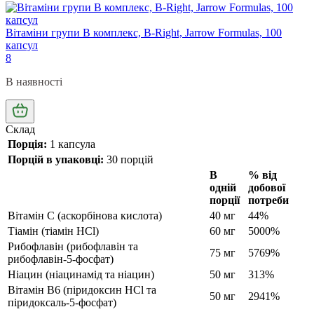
Вітаміни групи В комплекс, B-Right, Jarrow Formulas, 100
капсул
8
В наявності
Склад
Порція:
1 капсула
Порцій в упаковці:
30 порцій
В
% від
одній
добової
порції
потреби
Вітамін С (аскорбінова кислота)
40 мг
44%
Тіамін (тіамін HCl)
60 мг
5000%
Рибофлавін (рибофлавін та
75 мг
5769%
рибофлавін-5-фосфат)
Ніацин (ніацинамід та ніацин)
50 мг
313%
Вітамін B6 (піридоксин HCl та
50 мг
2941%
піридоксаль-5-фосфат)