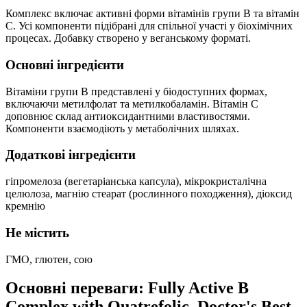
Комплекс включає активні форми вітамінів групи B та вітамін
C. Усі компоненти підібрані для спільної участі у біохімічних
процесах. Добавку створено у веганському форматі.
Основні інгредієнти
Вітаміни групи B представлені у біодоступних формах,
включаючи метилфолат та метилкобаламін. Вітамін С
доповнює склад антиоксидантними властивостями.
Компоненти взаємодіють у метаболічних шляхах.
Додаткові інгредієнти
гіпромелоза (вегетаріанська капсула), мікрокристалічна
целюлоза, магнію стеарат (рослинного походження), діоксид
кремнію
Не містить
ГМО, глютен, сою
Основні переваги: Fully Active B
Complex with Quatrefolic, Doctor's Best,