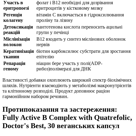
Участь в
фолат і B12 необхідні для дозрівання
еритропоезі
еритроцитів у кістковому мозку
Регенція
вітамін C включається в гідроксилювання
колагену
проліну та лізину
Детоксикація
пантотенова кислота переносить ацильні
реакцій
групи у печінці
Мієлінізація
B12 входить у синтез мієлінових оболонок
волокон
нервів
Кератинізація
біотин карбоксилює субстрати для зростання
тканин
епітелію
Репарація
ніацин бере участь у полі(ADP-
геному
рибоз)полімеразі для ДНК
Властивості добавки охоплюють широкий спектр біохімічних
шляхів. Нутріенти взаємодіють у метаболізмі макронутрієнтів
та клітинному розподілі. Продукт доповнює раціон
гармонійним набором речовин.
Протипоказання та застереження:
Fully Active B Complex with Quatrefolic,
Doctor's Best, 30 веганських капсул