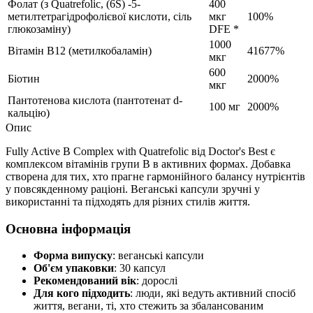
Фолат (з Quatrefolic, (6S) -5-
400
метилтетрагідрофолієвої кислоти, сіль
мкг
100%
глюкозаміну)
DFE *
1000
Вітамін В12 (метилкобаламін)
41677%
мкг
600
Біотин
2000%
мкг
Пантотенова кислота (пантотенат d-
100 мг
2000%
кальцію)
Опис
Fully Active B Complex with Quatrefolic від Doctor's Best є
комплексом вітамінів групи B в активних формах. Добавка
створена для тих, хто прагне гармонійного балансу нутрієнтів
у повсякденному раціоні. Веганські капсули зручні у
використанні та підходять для різних стилів життя.
Основна інформація
Форма випуску
: веганські капсули
Об'єм упаковки
: 30 капсул
Рекомендований вік
: дорослі
Для кого підходить
: люди, які ведуть активний спосіб
життя, вегани, ті, хто стежить за збалансованим