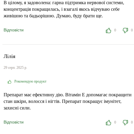
В цілому, я задоволена: гарна підтримка нервової системи,
концентрація покращилась, і взагалі якось відчуваю себе
живішою та бадьорішою. Думаю, буду брати ще.
Відповісти
0
0
Лілія
29 серп. 2025 р.
Рекомендую продукт
Препарат має ефективну дію. Вітамін Е допомагає покращити
стан шкіри, волосся і нігтів. Препарат покращує імунітет,
захисні сили.
Відповісти
0
0