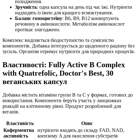
походження.
Зручність
: одна капсула на день під час їжі. Нутріенти
надходять із їжею для кращого всмоктування.
Баланс гомоцистеїну
: B6, B9, B12 конвертують
речовину в амінокислоти. Метаболізм амінокислот
протікає злагоджено.
Комплекс виділяється біодоступністю та сумісністю
компонентів. Добавка інтегрується до щоденного раціону без
зусиль. Організм отримує нутрієнти для природних процесів.
Властивості: Fully Active B Complex
with Quatrefolic, Doctor's Best, 30
веганських капсул
Добавка містить вітаміни групи B та C у формах, готових до
використання. Компоненти беруть участь у ланцюжках
реакцій на клітинному рівні. Продукт розроблений для
веганів.
Властивість
Опис
Коферментна
нутрієнти входять до складу FAD, NAD,
активність
коензиму A для окислення субстратів