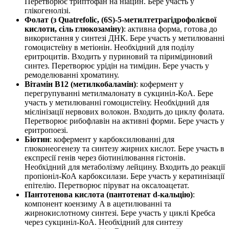
Перетворює триптофан на ніацин. Бере участь у
глікогенолізі.
Фолат (з Quatrefolic, (6S)-5-метилтетрагідрофолієвої
кислоти, сіль глюкозаміну)
: активна форма, готова до
використання у синтезі ДНК. Бере участь у метилюванні
гомоцистеїну в метіонін. Необхідний для поділу
еритроцитів. Входить у пуриновий та піримідиновий
синтез. Перетворює урідін на тимідин. Бере участь у
ремоделюванні хроматину.
Вітамін B12 (метилкобаламін)
: кофермент у
перегрупуванні метилмалонату в сукциніл-КоА. Бере
участь у метилюванні гомоцистеїну. Необхідний для
мієлінізації нервових волокон. Входить до циклу фолата.
Перетворює рибофлавін на активні форми. Бере участь у
еритропоезі.
Біотин
: кофермент у карбоксилюванні для
глюконеогенезу та синтезу жирних кислот. Бере участь в
експресії генів через біотинілювання гістонів.
Необхідний для метаболізму лейцину. Входить до реакції
пропіоніл-КоА карбоксилази. Бере участь у кератинізації
епітелію. Перетворює піруват на оксалоацетат.
Пантотенова кислота (пантотенат d-кальцію)
:
компонент коензиму A в ацетилюванні та
жирнокислотному синтезі. Бере участь у циклі Кребса
через сукциніл-КоА. Необхідний для синтезу