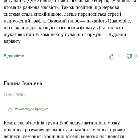
результату. Дуже швидко з’явилося більше енергії, зменшилася
втома та ранкова млявість. Також помітив, що нервова
система стала спокійнішою, легше переноситься стрес і
напружений графік. Окремий плюс — наявність Quatrefolic,
що важливо для кращого засвоєння фолату. Для тих, хто
шукає якісний B-комплекс у сучасній формулі — чудовий
варіант.
Відповісти
0
0
Галина Іванівна
11 бер. 2026 р.
Рекомендую продукт
Комплекс вітамінів групи В збільшує активність мозку,
поліпшує розумову діяльність та пам’ять зменшує прояви
депресії, безсоння, хронічної втоми, корисно для волосся і