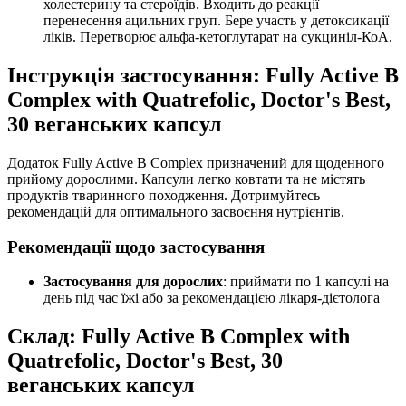
холестерину та стероїдів. Входить до реакції
перенесення ацильних груп. Бере участь у детоксикації
ліків. Перетворює альфа-кетоглутарат на сукциніл-КоА.
Інструкція застосування: Fully Active B
Complex with Quatrefolic, Doctor's Best,
30 веганських капсул
Додаток Fully Active B Complex призначений для щоденного
прийому дорослими. Капсули легко ковтати та не містять
продуктів тваринного походження. Дотримуйтесь
рекомендацій для оптимального засвоєння нутрієнтів.
Рекомендації щодо застосування
Застосування для дорослих
: приймати по 1 капсулі на
день під час їжі або за рекомендацією лікаря-дієтолога
Склад: Fully Active B Complex with
Quatrefolic, Doctor's Best, 30
веганських капсул