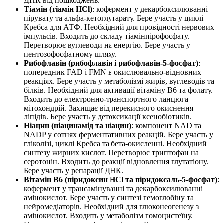
ДНК від пошкоджень.
Тіамін (тіамін HCl)
: кофермент у декарбоксилюванні
пірувату та альфа-кетоглутарату. Бере участь у циклі
Кребса для АТФ. Необхідний для провідності нервових
імпульсів. Входить до складу тіамінпірофосфату.
Перетворює вуглеводи на енергію. Бере участь у
пентозофосфатному шляху.
Рибофлавін (рибофлавін і рибофлавін-5-фосфат)
:
попередник FAD і FMN в окислювально-відновних
реакціях. Бере участь у метаболізмі жирів, вуглеводів та
білків. Необхідний для активації вітаміну B6 та фолату.
Входить до електронно-транспортного ланцюга
мітохондрій. Захищає від перекисного окиснення
ліпідів. Бере участь у детоксикації ксенобіотиків.
Ніацин (ніацинамід та ніацин)
: компонент NAD та
NADP у сотнях ферментативних реакцій. Бере участь у
гліколізі, циклі Кребса та бета-окисленні. Необхідний
синтезу жирних кислот. Перетворює триптофан на
серотонін. Входить до реакції відновлення глутатіону.
Бере участь у репарації ДНК.
Вітамін B6 (піридоксин HCl та піридоксаль-5-фосфат)
:
кофермент у трансамінуванні та декарбоксилюванні
амінокислот. Бере участь у синтезі гемоглобіну та
нейромедіаторів. Необхідний для глюконеогенезу з
амінокислот. Входить у метаболізм гомоцистеїну.