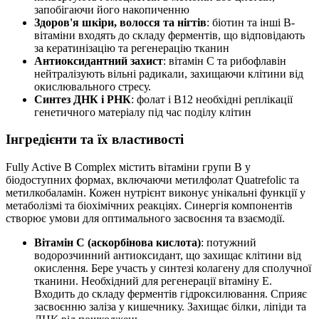
запобігаючи його накопиченню
Здоров'я шкіри, волосся та нігтів
: біотин та інші B-
вітаміни входять до складу ферментів, що відповідають
за кератинізацію та регенерацію тканин
Антиоксидантний захист
: вітамін C та рибофлавін
нейтралізують вільні радикали, захищаючи клітини від
окислювального стресу.
Синтез ДНК і РНК
: фолат і B12 необхідні реплікації
генетичного матеріалу під час поділу клітин
Інгредієнти та їх властивості
Fully Active B Complex містить вітаміни групи B у
біодоступних формах, включаючи метилфолат Quatrefolic та
метилкобаламін. Кожен нутрієнт виконує унікальні функції у
метаболізмі та біохімічних реакціях. Синергія компонентів
створює умови для оптимального засвоєння та взаємодії.
Вітамін С (аскорбінова кислота)
: потужний
водорозчинний антиоксидант, що захищає клітини від
окислення. Бере участь у синтезі колагену для сполучної
тканини. Необхідний для регенерації вітаміну E.
Входить до складу ферментів гідроксилювання. Сприяє
засвоєнню заліза у кишечнику. Захищає білки, ліпіди та