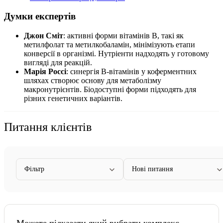
Думки експертів
Джон Сміт
: активні форми вітамінів B, такі як
метилфолат та метилкобаламін, мінімізують етапи
конверсії в організмі. Нутріенти надходять у готовому
вигляді для реакцій.
Марія Россі
: синергія B-вітамінів у коферментних
шляхах створює основу для метаболізму
макронутрієнтів. Біодоступні форми підходять для
різних генетичних варіантів.
Питання клієнтів
Фільтр
Нові питання