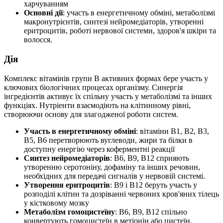
харчуванням
Основні дії
: участь в енергетичному обміні, метаболізмі
макронутрієнтів, синтезі нейромедіаторів, утворенні
еритроцитів, роботі нервової системи, здоров'я шкіри та
волосся.
Дія
Комплекс вітамінів групи B активних формах бере участь у
ключових біологічних процесах організму. Синергія
інгредієнтів
активує
їх спільну участь у метаболізмі та інших
функціях. Нутріенти взаємодіють на клітинному рівні,
створюючи основу для злагодженої роботи систем.
Участь в енергетичному обміні
: вітаміни B1, B2, B3,
B5, B6 перетворюють вуглеводи, жири та білки в
доступну енергію через коферментні реакції
Синтез нейромедіаторів
: B6, B9, B12 сприяють
утворенню серотоніну, дофаміну та інших речовин,
необхідних для передачі сигналів у нервовій системі.
Утворення еритроцитів
: B9 і B12 беруть участь у
розподілі клітин та дозріванні червоних кров'яних тілець
у кістковому мозку
Метаболізм гомоцистеїну
: B6, B9, B12 спільно
конвертують гомоцистеїн в метіонін або цистеїн,