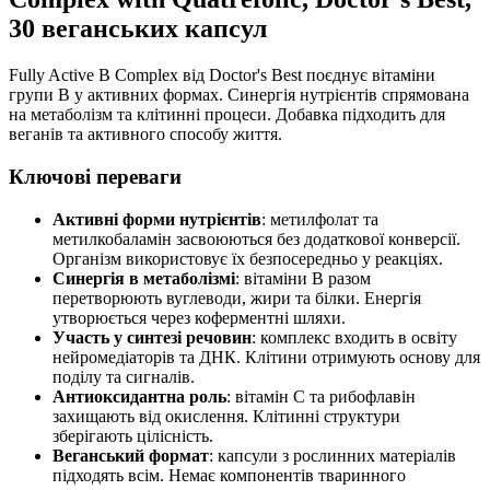
30 веганських капсул
Fully Active B Complex від Doctor's Best поєднує вітаміни
групи B у активних формах. Синергія нутрієнтів спрямована
на метаболізм та клітинні процеси. Добавка підходить для
веганів та активного способу життя.
Ключові переваги
Активні форми нутрієнтів
: метилфолат та
метилкобаламін засвоюються без додаткової конверсії.
Організм використовує їх безпосередньо у реакціях.
Синергія в метаболізмі
: вітаміни B разом
перетворюють вуглеводи, жири та білки. Енергія
утворюється через коферментні шляхи.
Участь у синтезі речовин
: комплекс входить в освіту
нейромедіаторів та ДНК. Клітини отримують основу для
поділу та сигналів.
Антиоксидантна роль
: вітамін C та рибофлавін
захищають від окислення. Клітинні структури
зберігають цілісність.
Веганський формат
: капсули з рослинних матеріалів
підходять всім. Немає компонентів тваринного