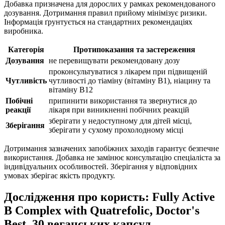
Добавка призначена для дорослих у рамках рекомендованого
дозування. Дотримання правил прийому мінімізує ризики.
Інформація ґрунтується на стандартних рекомендаціях
виробника.
Категорія
Протипоказання та застереження
Дозування
не перевищувати рекомендовану дозу
проконсультуватися з лікарем при підвищеній
Чутливість
чутливості до тіаміну (вітаміну B1), ніацину та
вітаміну B12
Побічні
припинити використання та звернутися до
реакції
лікаря при виникненні побічних реакцій
зберігати у недоступному для дітей місці,
Зберігання
зберігати у сухому прохолодному місці
Дотримання зазначених запобіжних заходів гарантує безпечне
використання. Добавка не замінює консультацію спеціаліста за
індивідуальних особливостей. Зберігання у відповідних
умовах зберігає якість продукту.
Дослідження про користь: Fully Active
B Complex with Quatrefolic, Doctor's
Best, 30 веганських капсул