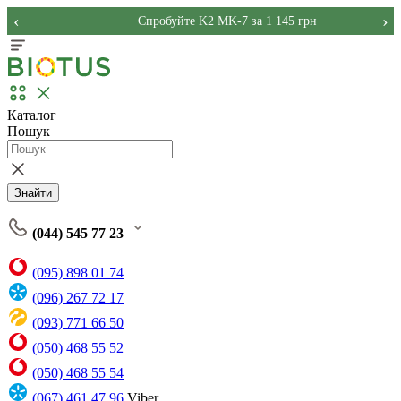
‹
›
Спробуйте K2 MK-7 за 1 145 грн
Каталог
Пошук
Знайти
(044) 545 77 23
(095) 898 01 74
(096) 267 72 17
(093) 771 66 50
(050) 468 55 52
(050) 468 55 54
(067) 461 47 96
Viber