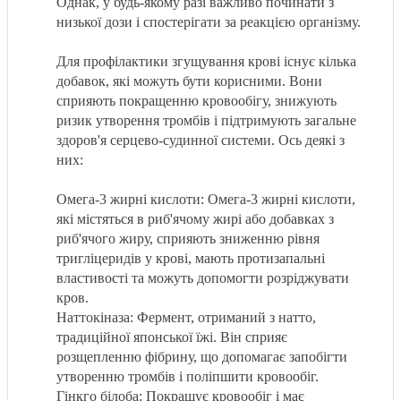
Однак, у будь-якому разі важливо починати з
низької дози і спостерігати за реакцією організму.
Для профілактики згущування крові існує кілька
добавок, які можуть бути корисними. Вони
сприяють покращенню кровообігу, знижують
ризик утворення тромбів і підтримують загальне
здоров'я серцево-судинної системи. Ось деякі з
них:
Омега-3 жирні кислоти: Омега-3 жирні кислоти,
які містяться в риб'ячому жирі або добавках з
риб'ячого жиру, сприяють зниженню рівня
тригліцеридів у крові, мають протизапальні
властивості та можуть допомогти розріджувати
кров.
Наттокіназа: Фермент, отриманий з натто,
традиційної японської їжі. Він сприяє
розщепленню фібрину, що допомагає запобігти
утворенню тромбів і поліпшити кровообіг.
Гінкго білоба: Покращує кровообіг і має