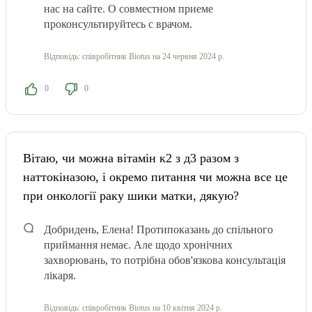
нас на сайте. О совместном приеме
проконсультируйтесь с врачом.
Відповідь:
співробітник Biotus
на 24 червня 2024 р.
0
0
Вітаю, чи можна вітамін к2 з д3 разом з
наттокіназою, і окремо питання чи можна все це
при онкології раку шики матки, дякую?
Добридень, Елена! Протипоказань до спільного
приймання немає. Але щодо хронічних
захворювань, то потрібна обов'язкова консультація
лікаря.
Відповідь:
співробітник Biotus
на 10 квітня 2024 р.