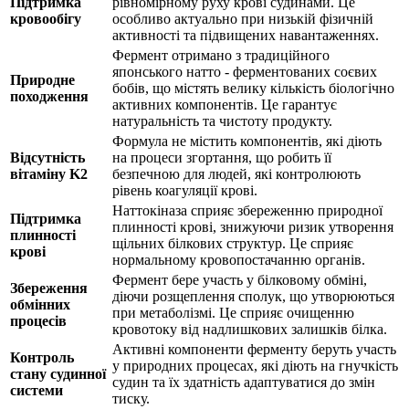
Підтримка
рівномірному руху крові судинами. Це
кровообігу
особливо актуально при низькій фізичній
активності та підвищених навантаженнях.
Фермент отримано з традиційного
японського натто - ферментованих соєвих
Природне
бобів, що містять велику кількість біологічно
походження
активних компонентів. Це гарантує
натуральність та чистоту продукту.
Формула не містить компонентів,
які діють
Відсутність
на процеси згортання, що робить її
вітаміну K2
безпечною для людей, які контролюють
рівень коагуляції крові.
Наттокіназа сприяє збереженню природної
Підтримка
плинності крові, знижуючи ризик утворення
плинності
щільних білкових структур. Це
сприяє
крові
нормальному кровопостачанню органів.
Фермент бере участь у білковому обміні,
Збереження
діючи
розщеплення сполук, що утворюються
обмінних
при метаболізмі. Це сприяє очищенню
процесів
кровотоку від надлишкових залишків білка.
Активні компоненти ферменту беруть участь
Контроль
у природних процесах,
які діють
на гнучкість
стану судинної
судин та їх здатність адаптуватися до змін
системи
тиску.