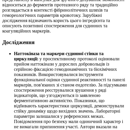
відноситься до ферментів протеазного ряду та традиційно
розглядається в контексті фібринолітичних шляхів та
гемореологічних параметрів кровотоку. Зарубіжні
дослідження відзначають користь цього інгредієнта та
описують позитивні спостереження для судинних та
коагуляційних маркерів.
Дослідження
Наттокіназа та маркери судинної стінки та
циркуляції:
у проспективному протоколі оцінювали
прийом наттокінази у дорослих добровольців із
серійною фіксацією гемодинамічних та біохімічних
показників. Використовувалися інструменти
функціональної оцінки судинної реактивності та панелі
маркерів, пов'язаних зі станом ендотелію. За підсумками
спостереження реєструвалися зрушення у ряді
індикаторів, що узгоджуються із заявленою
ферментативною активністю. Показники, що
відбивають характеристики циркуляції, демонстрували
стійку динаміку щодо вихідних значень. Лабораторні
параметри залишалися у референсних межах.
Повідомлення про безпеку мали одиничний характер і
не вимагали припинення участі. Автори вказали на