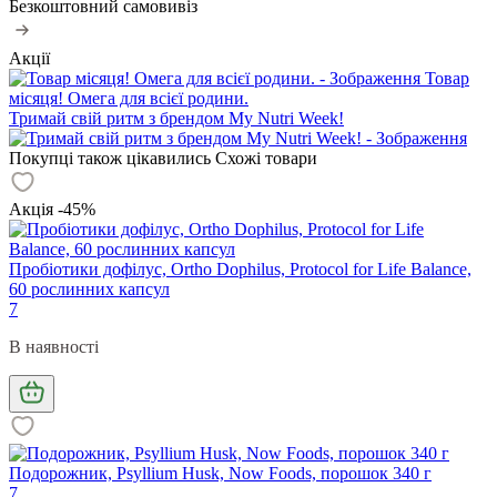
Безкоштовний самовивіз
Акції
Товар
місяця! Омега для всієї родини.
Тримай свій ритм з брендом My Nutri Week!
Покупці також цікавились
Схожі товари
Акція -45%
Пробіотики дофілус, Ortho Dophilus, Protocol for Life Balance,
60 рослинних капсул
7
В наявності
Подорожник, Psyllium Husk, Now Foods, порошок 340 г
7