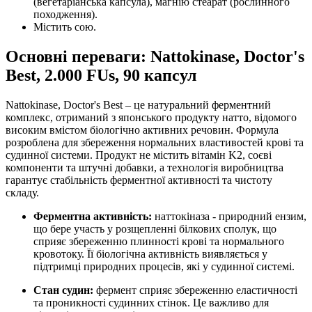
(вегетаріанська капсула), магнію стеарат (рослинного
походження).
Містить сою.
Основні переваги: Nattokinase, Doctor's
Best, 2.000 FUs, 90 капсул
Nattokinase, Doctor's Best – це натуральний ферментний
комплекс, отриманий з японського продукту натто, відомого
високим вмістом біологічно активних речовин. Формула
розроблена для збереження нормальних властивостей крові та
судинної системи. Продукт не містить вітамін K2, соєві
компоненти та штучні добавки, а технологія виробництва
гарантує стабільність ферментної активності та чистоту
складу.
Ферментна активність:
наттокіназа - природний ензим,
що бере участь у розщепленні білкових сполук, що
сприяє збереженню плинності крові та нормального
кровотоку. Її біологічна активність виявляється у
підтримці
природних процесів, які у судинної системі.
Стан судин:
фермент сприяє збереженню еластичності
та проникності судинних стінок. Це важливо для