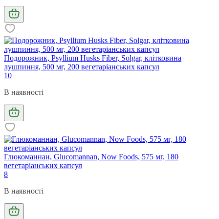
Подорожник, Psyllium Husks Fiber, Solgar, клітковина
лушпиння, 500 мг, 200 вегетаріанських капсул
10
В наявності
Глюкоманнан, Glucomannan, Now Foods, 575 мг, 180
вегетаріанських капсул
8
В наявності