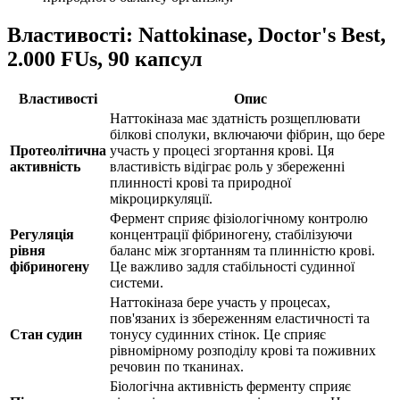
Властивості: Nattokinase, Doctor's Best,
2.000 FUs, 90 капсул
Властивості
Опис
Наттокіназа має здатність розщеплювати
білкові сполуки, включаючи фібрин, що бере
Протеолітична
участь у процесі згортання крові. Ця
активність
властивість відіграє роль у збереженні
плинності крові та природної
мікроциркуляції.
Фермент сприяє фізіологічному контролю
Регуляція
концентрації фібриногену,
стабілізуючи
рівня
баланс між згортанням та плинністю крові.
фібриногену
Це важливо задля стабільності судинної
системи.
Наттокіназа бере участь у процесах,
пов'язаних із збереженням еластичності та
Стан судин
тонусу судинних стінок. Це сприяє
рівномірному розподілу крові та поживних
речовин по тканинах.
Біологічна активність ферменту сприяє