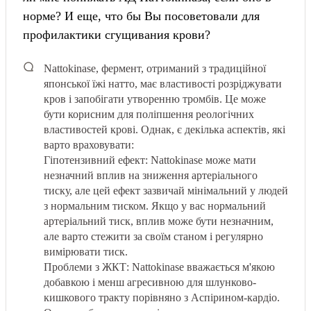
норме? И еще, что бы Вы посоветовали для
профилактики сгущивания крови?
Nattokinase, фермент, отриманий з традиційної
японської їжі натто, має властивості розріджувати
кров і запобігати утворенню тромбів. Це може
бути корисним для поліпшення реологічних
властивостей крові. Однак, є декілька аспектів, які
варто враховувати:
Гіпотензивний ефект: Nattokinase може мати
незначний вплив на зниження артеріального
тиску, але цей ефект зазвичай мінімальний у людей
з нормальним тиском. Якщо у вас нормальний
артеріальний тиск, вплив може бути незначним,
але варто стежити за своїм станом і регулярно
вимірювати тиск.
Проблеми з ЖКТ: Nattokinase вважається м'якою
добавкою і менш агресивною для шлунково-
кишкового тракту порівняно з Аспірином-кардіо.