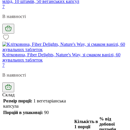
млрд, 10 штамів, 50 веганських капсул
7
В наявності
Клітковина, Fiber Delights, Nature's Way, зі смаком ванілі, 60
жувальних таблеток
7
В наявності
Склад
Розмір порції:
1 вегетаріанська
капсула
Порцій в упаковці:
90
% від
Кількість в
добової
1 порції
потреби