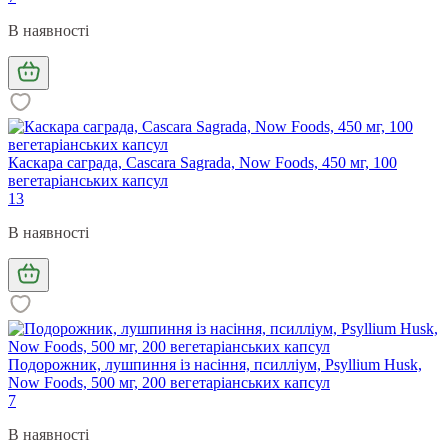
В наявності
Каскара саграда, Cascara Sagrada, Now Foods, 450 мг, 100
вегетаріанських капсул
13
В наявності
Подорожник, лушпиння із насіння, псилліум, Psyllium Husk,
Now Foods, 500 мг, 200 вегетаріанських капсул
7
В наявності