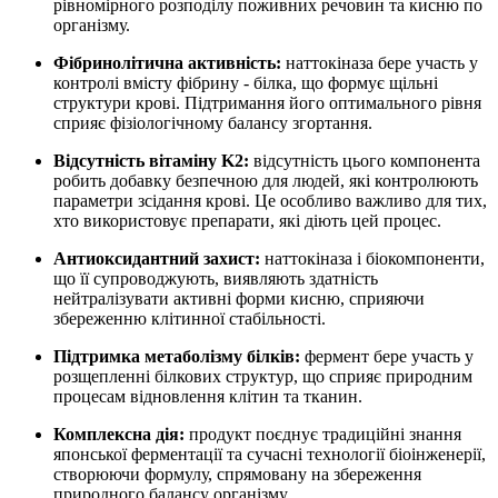
рівномірного розподілу поживних речовин та кисню по
організму.
Фібринолітична активність:
наттокіназа бере участь у
контролі вмісту фібрину - білка, що формує щільні
структури крові. Підтримання його оптимального рівня
сприяє фізіологічному балансу згортання.
Відсутність вітаміну K2:
відсутність цього компонента
робить добавку безпечною для людей, які контролюють
параметри зсідання крові. Це особливо важливо для тих,
хто використовує препарати,
які діють
цей процес.
Антиоксидантний захист:
наттокіназа і біокомпоненти,
що її супроводжують, виявляють здатність
нейтралізувати активні форми кисню, сприяючи
збереженню клітинної стабільності.
Підтримка метаболізму білків:
фермент бере участь у
розщепленні білкових структур, що сприяє природним
процесам відновлення клітин та тканин.
Комплексна дія:
продукт поєднує традиційні знання
японської ферментації та сучасні технології біоінженерії,
створюючи формулу, спрямовану на збереження
природного балансу організму.