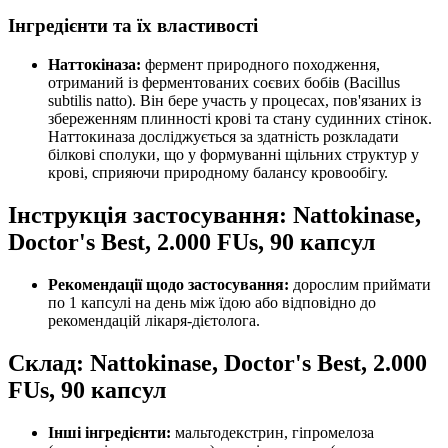
Інгредієнти та їх властивості
Наттокіназа:
фермент природного походження,
отриманий із ферментованих соєвих бобів (Bacillus
subtilis natto). Він бере участь у процесах, пов'язаних із
збереженням плинності крові та стану судинних стінок.
Наттокиназа досліджується за здатність розкладати
білкові сполуки, що у формуванні щільних структур у
крові, сприяючи природному балансу кровообігу.
Інструкція застосування: Nattokinase,
Doctor's Best, 2.000 FUs, 90 капсул
Рекомендації щодо застосування:
дорослим
приймати
по 1 капсулі на день між їдою або відповідно до
рекомендацій лікаря-дієтолога.
Склад: Nattokinase, Doctor's Best, 2.000
FUs, 90 капсул
Інші інгредієнти:
м
альтодекстрин, гіпромелоза