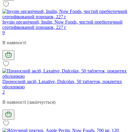
Інулін органічний, Inulin, Now Foods, чистий пребіотичний
сертифікований порошок, 227 г
9
В наявності
Проносний засіб, Laxative, Dulcolax, 50 таблеток, покритих
оболонкою
2
В наявності (закінчується)