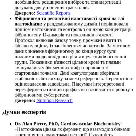
необхідність розширення вибірок та стандартизації
дозувань для уточнення траєкторій.
Джерело:
Scientific Reports
Фібриноген та реологічні властивості крові на тлі
наттокінази:
у рандомізованому дизайні порівнювали
прийом наттокінази та контроль з оцінкою концентрації
фібриногену, D‑димерів та показників в'язкості.
Протокол включав базову точку, проміжні візити та
фінальну оцінку із засліпленням аналітиків. За масивом
даних значення фібриногену до кінця курсу були
нижчими щодо вихідного рівня в учасників основної
групи. Показники в'язкості цільної крові та плазми
зміщувалися у бік менших цифр порівняно зі
стартовими точками. Дані коагулограми зберігали
стабільність без виходу за межі референсів. Переносність
оцінювалася як задовільна. Підсумки інтерпретовані
через ферментативний профіль наттокінази та її роботу з
фібриновими субстратами.
Джерело:
Nutrition Research
Думки експертів
Dr. Alan Pierce, PhD, Cardiovascular Biochemistry
:
«Наттокіназа цікава як фермент, що взаємодіє з білками
згортання та параметрами реології. Сукупність