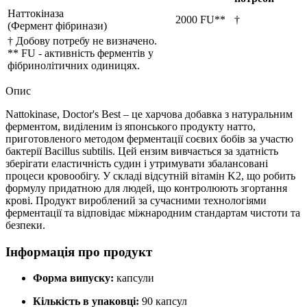
Наттокіназа
2000 FU**
†
(Фермент фібринази)
† Добову потребу не визначено.
** FU - активність ферментів у
фібринолітичних одиницях.
Опис
Nattokinase, Doctor's Best – це харчова добавка з натуральним
ферментом, виділеним із японського продукту натто,
приготовленого методом ферментації соєвих бобів за участю
бактерії Bacillus subtilis. Цей ензим вивчається за здатність
зберігати еластичність судин і
утримувати
збалансовані
процеси кровообігу. У складі відсутній вітамін K2, що робить
формулу придатною для людей, що контролюють згортання
крові. Продукт вироблений за сучасними технологіями
ферментації та відповідає міжнародним стандартам чистоти та
безпеки.
Інформація про продукт
Форма випуску:
капсули
Кількість в упаковці:
90 капсул