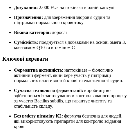
Дозування:
2.000 FUs наттокінази в одній капсулі
Призначення:
для збереження здоров'я судин та
підтримки
нормального кровотоку
Вікова категорія:
дорослі
Сумісність:
поєднується з добавками на основі омега-3,
коензимом Q10 та вітаміном C
Ключові переваги
Ферментна активність:
наттокіназа – біологічно
активний фермент, який бере участь у
підтримці
нормальних властивостей крові та еластичності судин.
Сучасна технологія ферментації:
виробництво
здійснюється із застосуванням контрольованого процесу
за участю Bacillus subtilis, що гарантує чистоту та
стабільність складу.
Без вмісту вітаміну K2:
формула безпечна для людей,
які використовують препарати для контролю зсідання
крові.