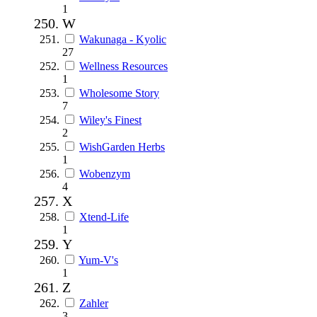
1
W
Wakunaga - Kyolic
27
Wellness Resources
1
Wholesome Story
7
Wiley's Finest
2
WishGarden Herbs
1
Wobenzym
4
X
Xtend-Life
1
Y
Yum-V's
1
Z
Zahler
3