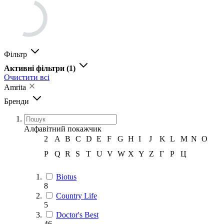
Фільтр
Активні фільтри
(1)
Очистити всі
Amrita
Бренди
Алфавітний покажчик
2
A
B
C
D
E
F
G
H
I
J
K
L
M
N
O
P
Q
R
S
T
U
V
W
X
Y
Z
Г
Р
Ц
Biotus
8
Country Life
5
Doctor's Best
46