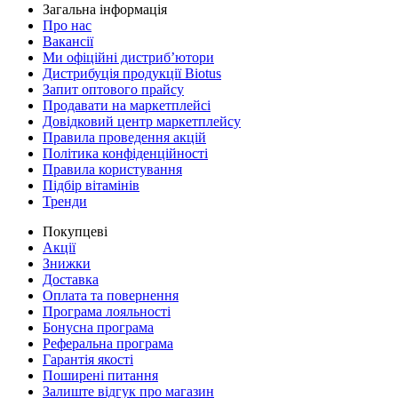
Загальна інформація
Про нас
Вакансії
Ми офіційні дистриб’ютори
Дистрибуція продукції Biotus
Запит оптового прайсу
Продавати на маркетплейсі
Довідковий центр маркетплейсу
Правила проведення акцій
Політика конфіденційності
Правила користування
Підбір вітамінів
Тренди
Покупцеві
Акції
Знижки
Доставка
Оплата та повернення
Програма лояльності
Бонусна програма
Реферальна програма
Гарантія якості
Поширені питання
Залиште відгук про магазин