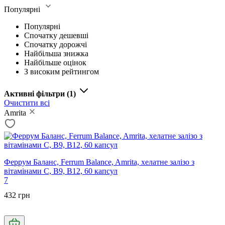
Популярні
Популярні
Спочатку дешевші
Спочатку дорожчі
Найбільша знижка
Найбільше оцінок
З високим рейтингом
Активні фільтри
(1)
Очистити всі
Amrita
Феррум Баланс, Ferrum Balance, Amrita, хелатне залізо з
вітамінами С, В9, В12, 60 капсул
7
432 грн