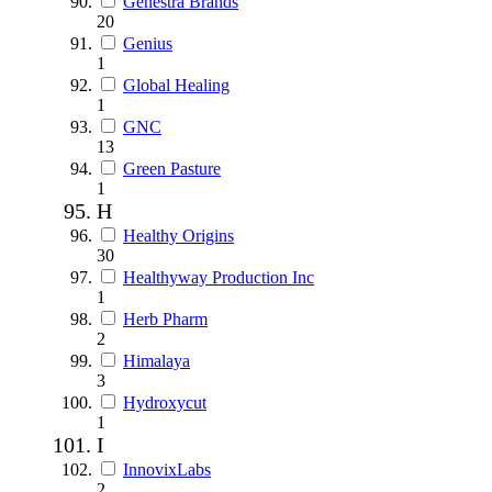
Genestra Brands
20
Genius
1
Global Healing
1
GNC
13
Green Pasture
1
H
Healthy Origins
30
Healthyway Production Inc
1
Herb Pharm
2
Himalaya
3
Hydroxycut
1
I
InnovixLabs
2