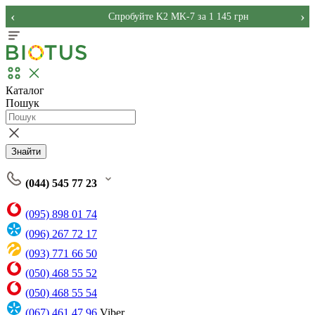
‹
›
Спробуйте K2 MK-7 за 1 145 грн
Каталог
Пошук
Знайти
(044) 545 77 23
(095) 898 01 74
(096) 267 72 17
(093) 771 66 50
(050) 468 55 52
(050) 468 55 54
(067) 461 47 96
Viber