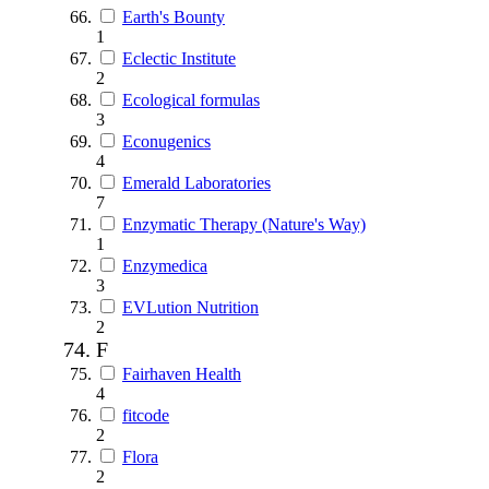
Earth's Bounty
1
Eclectic Institute
2
Ecological formulas
3
Econugenics
4
Emerald Laboratories
7
Enzymatic Therapy (Nature's Way)
1
Enzymedica
3
EVLution Nutrition
2
F
Fairhaven Health
4
fitcode
2
Flora
2