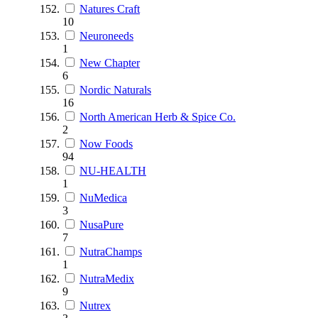
Natures Craft
10
Neuroneeds
1
New Chapter
6
Nordic Naturals
16
North American Herb & Spice Co.
2
Now Foods
94
NU-HEALTH
1
NuMedica
3
NusaPure
7
NutraChamps
1
NutraMedix
9
Nutrex