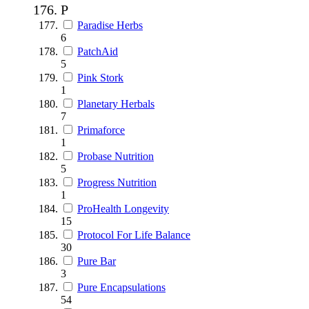
P
Paradise Herbs
6
PatchAid
5
Pink Stork
1
Planetary Herbals
7
Primaforce
1
Probase Nutrition
5
Progress Nutrition
1
ProHealth Longevity
15
Protocol For Life Balance
30
Pure Bar
3
Pure Encapsulations
54