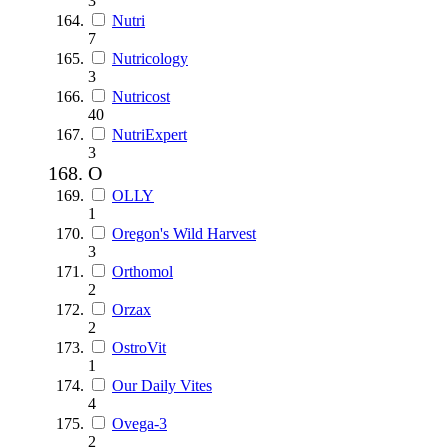
3
Nutri
7
Nutricology
3
Nutricost
40
NutriExpert
3
O
OLLY
1
Oregon's Wild Harvest
3
Orthomol
2
Orzax
2
OstroVit
1
Our Daily Vites
4
Ovega-3
2