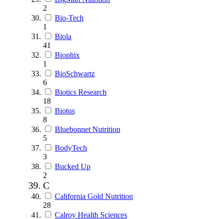
2
Bio-Tech
1
Biola
41
Biophix
1
BioSchwartz
6
Biotics Research
18
Biotus
8
Bluebonnet Nutrition
5
BodyTech
3
Bucked Up
2
C
California Gold Nutrition
28
Calroy Health Sciences