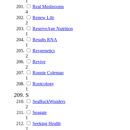
1
Real Mushrooms
4
Renew Life
2
ReserveAge Nutrition
1
Results RNA
1
Revgenetics
2
Revive
2
Ronnie Coleman
1
Rootcology
1
S
SeaBuckWonders
2
Seagate
1
Seeking Health
2