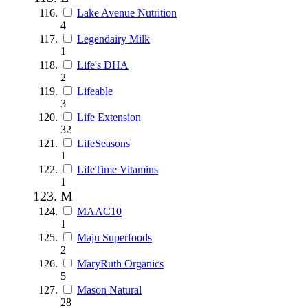
Lake Avenue Nutrition
4
Legendairy Milk
1
Life's DHA
2
Lifeable
3
Life Extension
32
LifeSeasons
1
LifeTime Vitamins
1
M
MAAC10
1
Maju Superfoods
2
MaryRuth Organics
5
Mason Natural
28