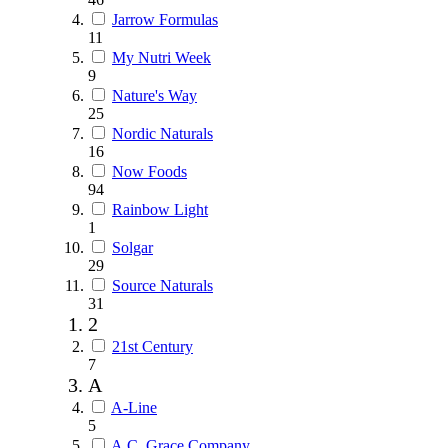
Jarrow Formulas
11
My Nutri Week
9
Nature's Way
25
Nordic Naturals
16
Now Foods
94
Rainbow Light
1
Solgar
29
Source Naturals
31
2
21st Century
7
A
A-Line
5
A.C. Grace Company