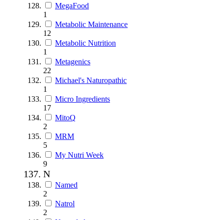
MegaFood
1
Metabolic Maintenance
12
Metabolic Nutrition
1
Metagenics
22
Michael's Naturopathic
1
Micro Ingredients
17
MitoQ
2
MRM
5
My Nutri Week
9
N
Named
2
Natrol
2