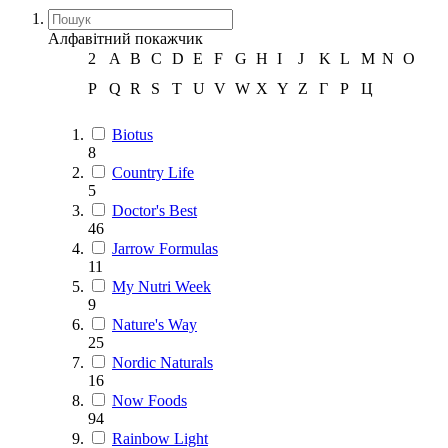
Алфавітний покажчик
2
A
B
C
D
E
F
G
H
I
J
K
L
M
N
O
P
Q
R
S
T
U
V
W
X
Y
Z
Г
Р
Ц
Biotus
8
Country Life
5
Doctor's Best
46
Jarrow Formulas
11
My Nutri Week
9
Nature's Way
25
Nordic Naturals
16
Now Foods
94
Rainbow Light