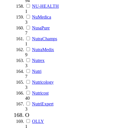
94
NU-HEALTH
1
NuMedica
3
NusaPure
7
NutraChamps
1
NutraMedix
9
Nutrex
3
Nutri
7
Nutricology
3
Nutricost
40
NutriExpert
3
O
OLLY
1