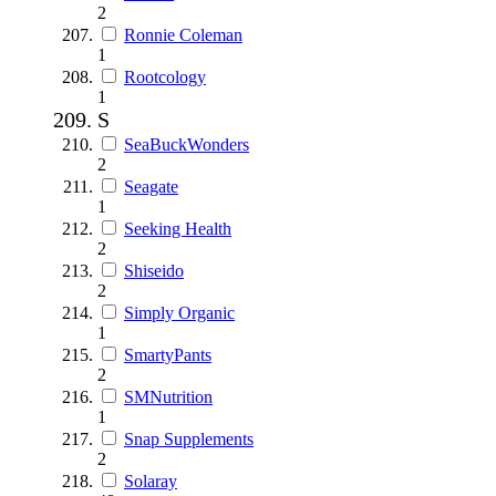
2
Ronnie Coleman
1
Rootcology
1
S
SeaBuckWonders
2
Seagate
1
Seeking Health
2
Shiseido
2
Simply Organic
1
SmartyPants
2
SMNutrition
1
Snap Supplements
2
Solaray