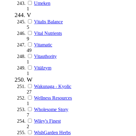
Umeken
1
V
Vitalis Balance
5
Vital Nutrients
9
Vitamatic
49
Vitauthority
1
Vitälzym
1
W
Wakunaga - Kyolic
27
Wellness Resources
1
Wholesome Story
7
Wiley's Finest
2
WishGarden Herbs