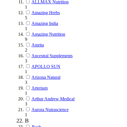
ALLMAX Nutrition
1
Amazing Herbs
5
Amazing India
1
Amazing Nutrition
9
Amrita
2
Ancestral Supplements
3
APOLLO SUN
1
Arizona Natural
3
Arterium
1
Arthur Andrew Medical
3
Aurora Nutrascience
1
B
Bach