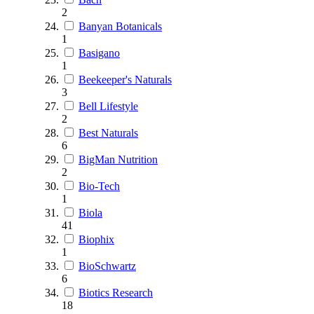
2
Banyan Botanicals
1
Basigano
1
Beekeeper's Naturals
3
Bell Lifestyle
2
Best Naturals
6
BigMan Nutrition
2
Bio-Tech
1
Biola
41
Biophix
1
BioSchwartz
6
Biotics Research
18