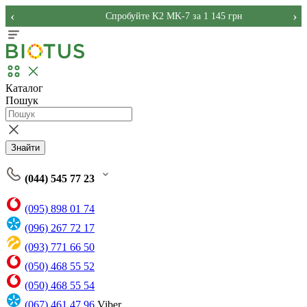
‹
›
Спробуйте K2 MK-7 за 1 145 грн
Каталог
Пошук
Знайти
(044) 545 77 23
(095) 898 01 74
(096) 267 72 17
(093) 771 66 50
(050) 468 55 52
(050) 468 55 54
(067) 461 47 96
Viber