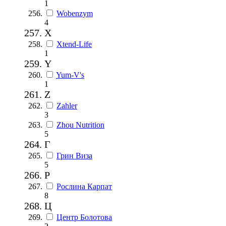
1
Wobenzym
4
X
Xtend-Life
1
Y
Yum-V's
1
Z
Zahler
3
Zhou Nutrition
5
Г
Грин Виза
5
Р
Рослина Карпат
8
Ц
Центр Болотова