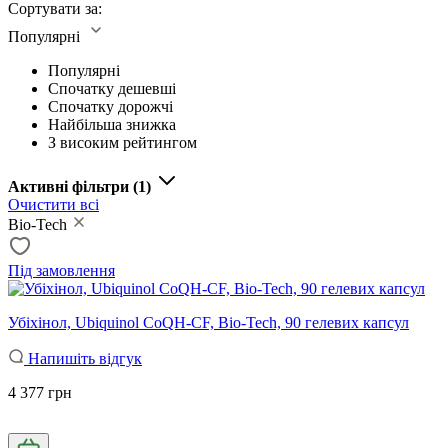
Сортувати за:
Популярні
Популярні
Спочатку дешевші
Спочатку дорожчі
Найбільша знижка
З високим рейтингом
Активні фільтри
(1)
Очистити всі
Bio-Tech
Під замовлення
Убіхінол, Ubiquinol CoQH-CF, Bio-Tech, 90 гелевих капсул
Напишіть відгук
4 377 грн