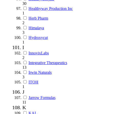
30
Healthyway Production Inc
1
Herb Pharm
2
Himalaya
3
Hydroxycut
1
I
InnovixLabs
2
Integrative Therapeutics
13
Irwin Naturals
3
ITOH
1
J
Jarrow Formulas
11
K
KAL