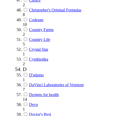
Choice
2
Christopher's Original Formulas
8
Codeage
10
Country Farms
2
Country Life
5
Crystal Star
1
Cymbiotika
2
D
D'adamo
1
DaVinci Laboratories of Vermont
7
Designs for health
14
Deva
1
Doctor's Best