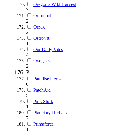
Oregon's Wild Harvest
3
Orthomol
2
Orzax
2
OstroVit
1
Our Daily Vites
4
Ovega-3
2
P
Paradise Herbs
6
PatchAid
5
Pink Stork
1
Planetary Herbals
7
Primaforce
1