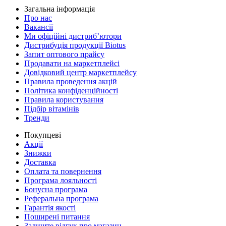
Загальна інформація
Про нас
Вакансії
Ми офіційні дистриб’ютори
Дистрибуція продукції Biotus
Запит оптового прайсу
Продавати на маркетплейсі
Довідковий центр маркетплейсу
Правила проведення акцій
Політика конфіденційності
Правила користування
Підбір вітамінів
Тренди
Покупцеві
Акції
Знижки
Доставка
Оплата та повернення
Програма лояльності
Бонусна програма
Реферальна програма
Гарантія якості
Поширені питання
Залиште відгук про магазин