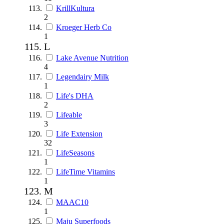
KrillKultura
2
Kroeger Herb Co
1
L
Lake Avenue Nutrition
4
Legendairy Milk
1
Life's DHA
2
Lifeable
3
Life Extension
32
LifeSeasons
1
LifeTime Vitamins
1
M
MAAC10
1
Maju Superfoods