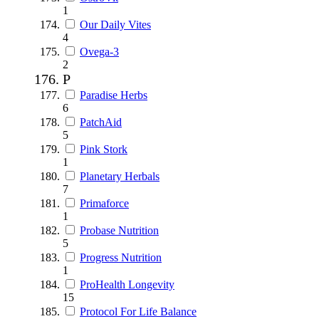
1
Our Daily Vites
4
Ovega-3
2
P
Paradise Herbs
6
PatchAid
5
Pink Stork
1
Planetary Herbals
7
Primaforce
1
Probase Nutrition
5
Progress Nutrition
1
ProHealth Longevity
15
Protocol For Life Balance