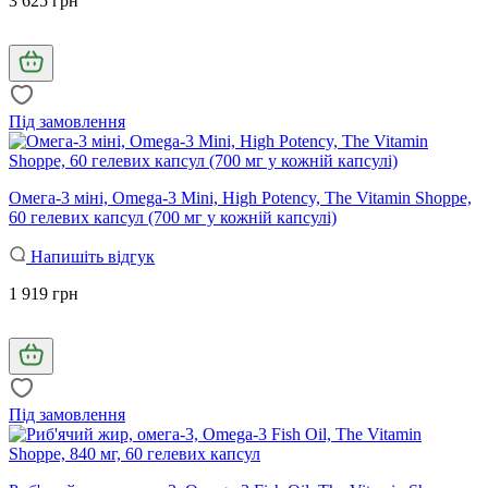
3 625 грн
Під замовлення
Омега-3 міні, Omega-3 Mini, High Potency, The Vitamin Shoppe,
60 гелевих капсул (700 мг у кожній капсулі)
Напишіть відгук
1 919 грн
Під замовлення