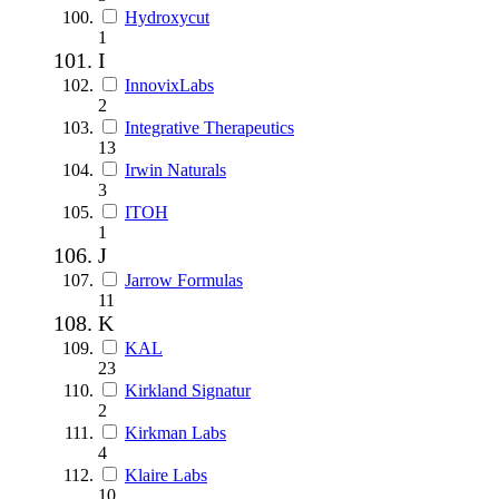
Hydroxycut
1
I
InnovixLabs
2
Integrative Therapeutics
13
Irwin Naturals
3
ITOH
1
J
Jarrow Formulas
11
K
KAL
23
Kirkland Signatur
2
Kirkman Labs
4
Klaire Labs
10