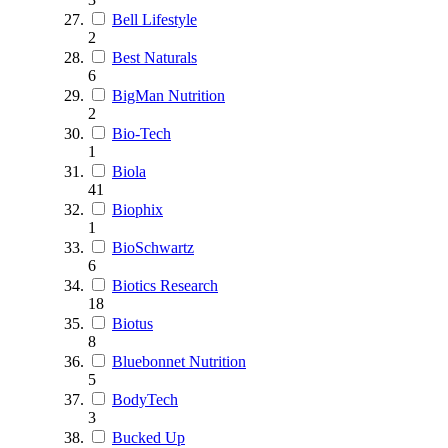
Bell Lifestyle
2
Best Naturals
6
BigMan Nutrition
2
Bio-Tech
1
Biola
41
Biophix
1
BioSchwartz
6
Biotics Research
18
Biotus
8
Bluebonnet Nutrition
5
BodyTech
3
Bucked Up