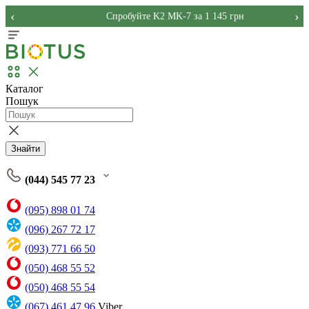
‹
›
Спробуйте K2 MK-7 за 1 145 грн
Каталог
Пошук
Знайти
(044) 545 77 23
(095) 898 01 74
(096) 267 72 17
(093) 771 66 50
(050) 468 55 52
(050) 468 55 54
(067) 461 47 96
Viber