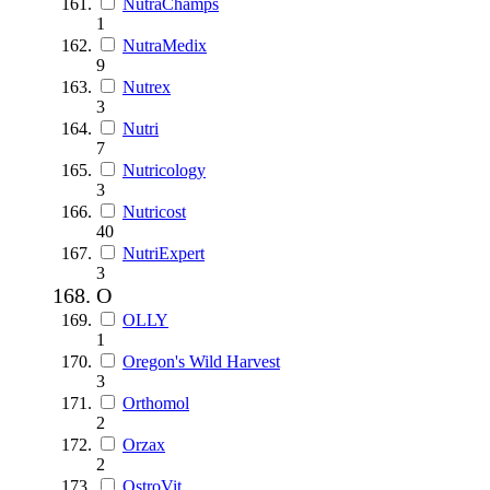
NutraChamps
1
NutraMedix
9
Nutrex
3
Nutri
7
Nutricology
3
Nutricost
40
NutriExpert
3
O
OLLY
1
Oregon's Wild Harvest
3
Orthomol
2
Orzax
2
OstroVit