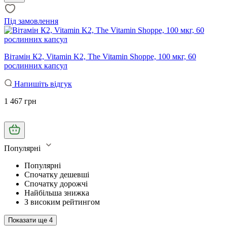
Під замовлення
Вітамін К2, Vitamin K2, The Vitamin Shoppe, 100 мкг, 60
рослинних капсул
Напишіть відгук
1 467 грн
Популярні
Популярні
Спочатку дешевші
Спочатку дорожчі
Найбільша знижка
З високим рейтингом
Показати ще
4