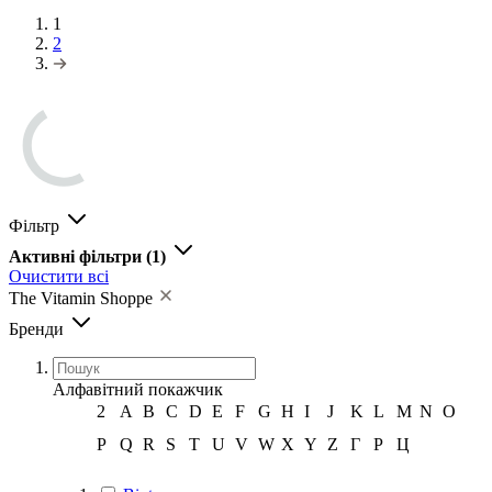
1
2
Фільтр
Активні фільтри
(1)
Очистити всі
The Vitamin Shoppe
Бренди
Алфавітний покажчик
2
A
B
C
D
E
F
G
H
I
J
K
L
M
N
O
P
Q
R
S
T
U
V
W
X
Y
Z
Г
Р
Ц