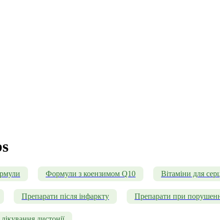
bs
ормули
Формули з коензимом Q10
Вітаміни для серц
Препарати після інфаркту
Препарати при порушенн
лікування дистонії