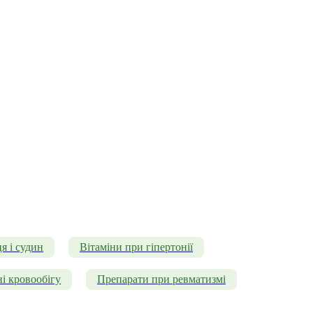
я і судин
Вітаміни при гіпертонії
і кровообігу
Препарати при ревматизмі