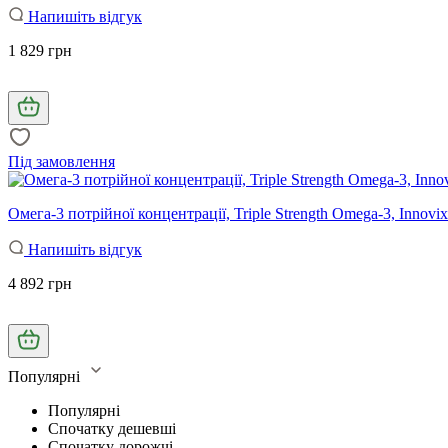
Напишіть відгук
1 829 грн
Під замовлення
Омега-3 потрійної концентрації, Triple Strength Omega-3, Innovix
Напишіть відгук
4 892 грн
Популярні
Популярні
Спочатку дешевші
Спочатку дорожчі