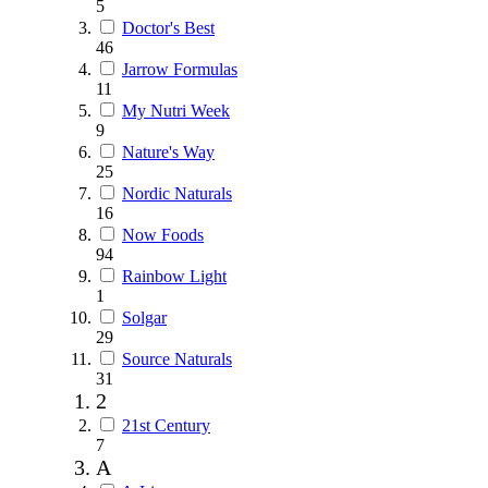
5
Doctor's Best
46
Jarrow Formulas
11
My Nutri Week
9
Nature's Way
25
Nordic Naturals
16
Now Foods
94
Rainbow Light
1
Solgar
29
Source Naturals
31
2
21st Century
7
A