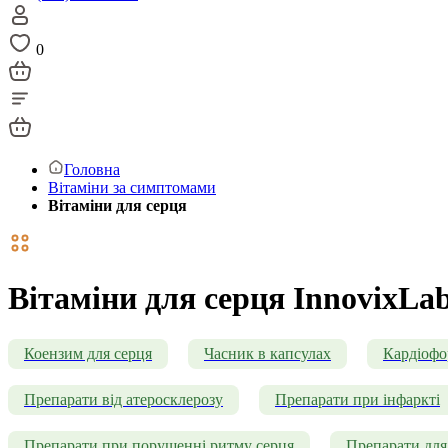
0
Головна
Вітаміни за симптомами
Вітаміни для серця
Вітаміни для серця InnovixLa
Коензим для серця
Часник в капсулах
Кардіоф
Препарати від атеросклерозу
Препарати при інфаркті
Препарати при порушенні ритму серця
Препарати для 