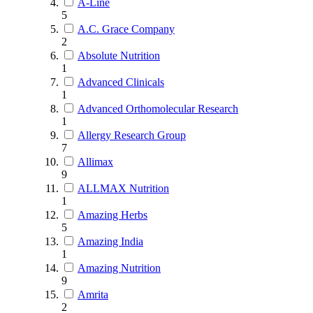
A-Line
5
A.C. Grace Company
2
Absolute Nutrition
1
Advanced Clinicals
1
Advanced Orthomolecular Research
1
Allergy Research Group
7
Allimax
9
ALLMAX Nutrition
1
Amazing Herbs
5
Amazing India
1
Amazing Nutrition
9
Amrita
2