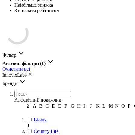
Найбільша знижка
З високим рейтингом
Фільтр
Активні фільтри
(1)
Очистити всі
InnovixLabs
Бренди
Алфавітний покажчик
2
A
B
C
D
E
F
G
H
I
J
K
L
M
N
O
P
Biotus
8
Country Life