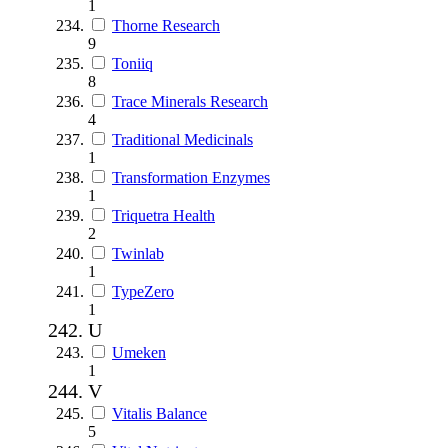
1
Thorne Research
9
Toniiq
8
Trace Minerals Research
4
Traditional Medicinals
1
Transformation Enzymes
1
Triquetra Health
2
Twinlab
1
TypeZero
1
U
Umeken
1
V
Vitalis Balance
5