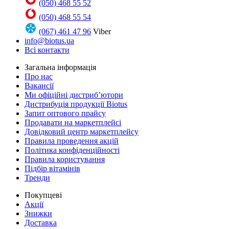
(050) 468 55 52
(050) 468 55 54
(067) 461 47 96
Viber
info@biotus.ua
Всі контакти
Загальна інформація
Про нас
Вакансії
Ми офіційні дистриб’ютори
Дистрибуція продукції Biotus
Запит оптового прайсу
Продавати на маркетплейсі
Довідковий центр маркетплейсу
Правила проведення акцій
Політика конфіденційності
Правила користування
Підбір вітамінів
Тренди
Покупцеві
Акції
Знижки
Доставка