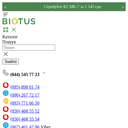
‹
›
Спробуйте K2 MK-7 за 1 145 грн
Каталог
Пошук
Знайти
(044) 545 77 23
(095) 898 01 74
(096) 267 72 17
(093) 771 66 50
(050) 468 55 52
(050) 468 55 54
(067) 461 47 96
Viber