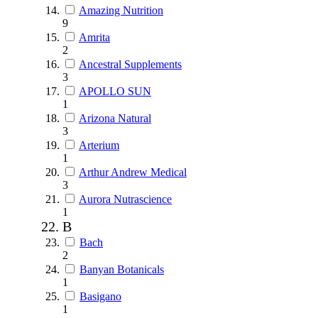
Amazing Nutrition
9
Amrita
2
Ancestral Supplements
3
APOLLO SUN
1
Arizona Natural
3
Arterium
1
Arthur Andrew Medical
3
Aurora Nutrascience
1
B
Bach
2
Banyan Botanicals
1
Basigano
1