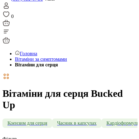
0
Головна
Вітаміни за симптомами
Вітаміни для серця
Вітаміни для серця Bucked
Up
Коензим для серця
Часник в капсулах
Кардіоформул
Фільтр