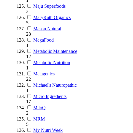
1
Maju Superfoods
2
MaryRuth Organics
5
Mason Natural
28
MegaFood
1
Metabolic Maintenance
12
Metabolic Nutrition
1
Metagenics
22
Michael's Naturopathic
1
Micro Ingredients
17
MitoQ
2
MRM
5
My Nutri Week