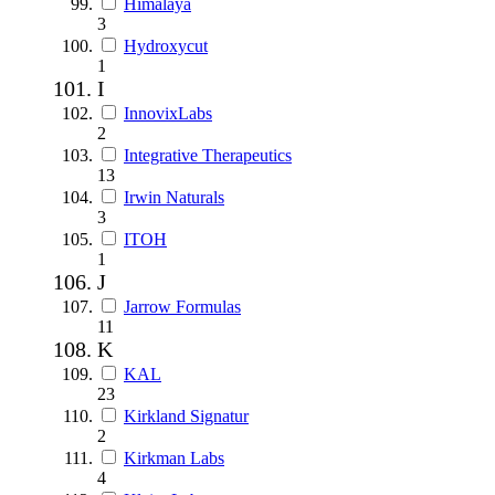
Himalaya
3
Hydroxycut
1
I
InnovixLabs
2
Integrative Therapeutics
13
Irwin Naturals
3
ITOH
1
J
Jarrow Formulas
11
K
KAL
23
Kirkland Signatur
2
Kirkman Labs
4