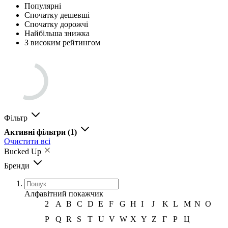
Популярні
Спочатку дешевші
Спочатку дорожчі
Найбільша знижка
З високим рейтингом
Фільтр
Активні фільтри
(1)
Очистити всі
Bucked Up
Бренди
Алфавітний покажчик
2
A
B
C
D
E
F
G
H
I
J
K
L
M
N
O
P
Q
R
S
T
U
V
W
X
Y
Z
Г
Р
Ц