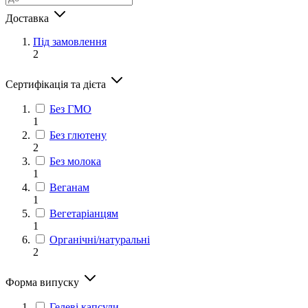
Доставка
Під замовлення
2
Сертифікація та дієта
Без ГМО
1
Без глютену
2
Без молока
1
Веганам
1
Вегетаріанцям
1
Органічні/натуральні
2
Форма випуску
Гелеві капсули