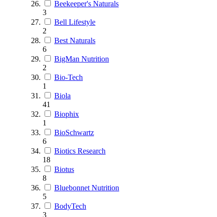
Beekeeper's Naturals
3
Bell Lifestyle
2
Best Naturals
6
BigMan Nutrition
2
Bio-Tech
1
Biola
41
Biophix
1
BioSchwartz
6
Biotics Research
18
Biotus
8
Bluebonnet Nutrition
5
BodyTech
3