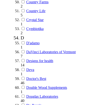
Country Farms
2
Country Life
5
Crystal Star
1
Cymbiotika
2
D
D'adamo
1
DaVinci Laboratories of Vermont
7
Designs for health
14
Deva
1
Doctor's Best
46
Double Wood Supplements
1
Douglas Laboratories
40