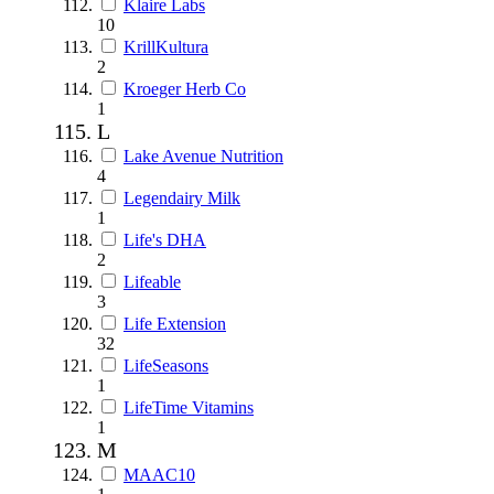
Klaire Labs
10
KrillKultura
2
Kroeger Herb Co
1
L
Lake Avenue Nutrition
4
Legendairy Milk
1
Life's DHA
2
Lifeable
3
Life Extension
32
LifeSeasons
1
LifeTime Vitamins
1
M
MAAC10