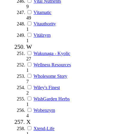
Vital Nutrients
9
Vitamatic
49
Vitauthority
1
Vitälzym
1
W
Wakunaga - Kyolic
27
Wellness Resources
1
Wholesome Story
7
Wiley's Finest
2
WishGarden Herbs
1
Wobenzym
4
X
Xtend-Life
1