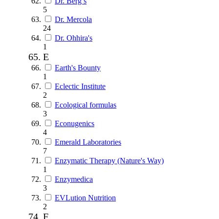
Dr. Berg’s
5
Dr. Mercola
24
Dr. Ohhira's
1
E
Earth's Bounty
1
Eclectic Institute
2
Ecological formulas
3
Econugenics
4
Emerald Laboratories
7
Enzymatic Therapy (Nature's Way)
1
Enzymedica
3
EVLution Nutrition
2
F