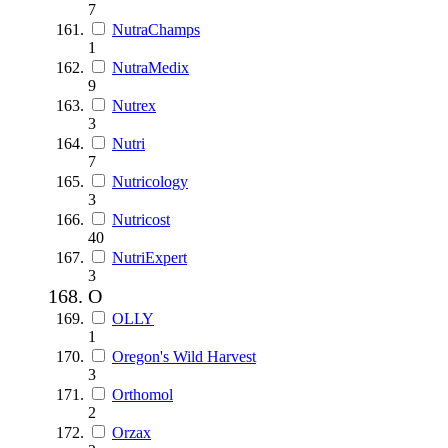
7
NutraChamps
1
NutraMedix
9
Nutrex
3
Nutri
7
Nutricology
3
Nutricost
40
NutriExpert
3
O
OLLY
1
Oregon's Wild Harvest
3
Orthomol
2
Orzax