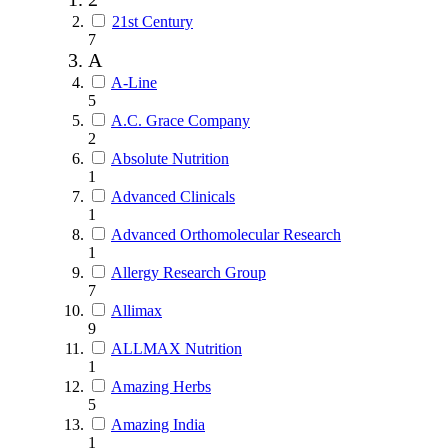
21st Century
7
A
A-Line
5
A.C. Grace Company
2
Absolute Nutrition
1
Advanced Clinicals
1
Advanced Orthomolecular Research
1
Allergy Research Group
7
Allimax
9
ALLMAX Nutrition
1
Amazing Herbs
5
Amazing India
1