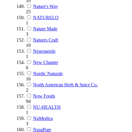
10
Nature's Way
25
NATURELO
1
Nature Made
3
Natures Craft
10
Neuroneeds
1
New Chapter
6
Nordic Naturals
16
North American Herb & Spice Co.
2
Now Foods
94
NU-HEALTH
1
NuMedica
3
NusaPure