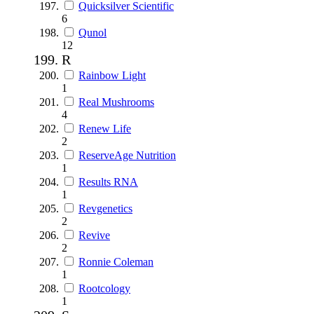
Quicksilver Scientific
6
Qunol
12
R
Rainbow Light
1
Real Mushrooms
4
Renew Life
2
ReserveAge Nutrition
1
Results RNA
1
Revgenetics
2
Revive
2
Ronnie Coleman
1
Rootcology
1