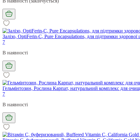
В наявності (закінчується)
Залізо, OptiFerin-C, Pure Encapsulations, для підтримки здорової
7
В наявності
Гельмінтозин, Рослина Карпат, натуральний комплекс для очищен
7
В наявності