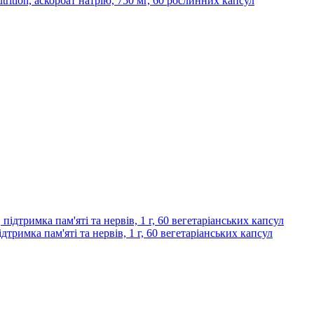
trition, аскорбат натрію, 750 мг, 60 рослинних капсул
ідтримка пам'яті та нервів, 1 г, 60 вегетаріанських капсул