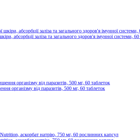
 шкіри, абсорбції заліза та загального здоров'я імунної системи, 60
ня організму від паразитів, 500 мг, 60 таблеток