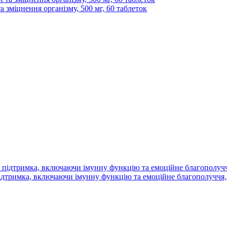
 зміцнення організму, 500 мг, 60 таблеток
 підтримка, включаючи імунну функцію та емоційне благополуччя, 