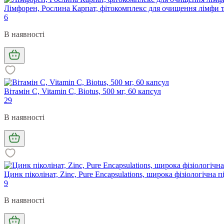
Лімфорен, Рослина Карпат, фітокомплекс для очищення лімфи та
6
В наявності
Вітамін С, Vitamin C, Biotus, 500 мг, 60 капсул
29
В наявності
Цинк піколінат, Zinc, Pure Encapsulations, широка фізіологічна
9
В наявності