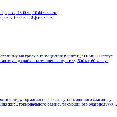
ров'я, 1500 мг, 10 фітосвічок
нізму від грибків та зміцнення імунітету, 500 мг, 60 капсул
ання жиру, гормонального балансу та емоційного благополуччя, 2