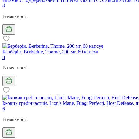
Вітамін С, буферизований, Buffered Vitamin C, California Gold Nu
8
В наявності
Берберін, Berberine, Thorne, 200 мг, 60 капсул
8
В наявності
Їжовик гребінчастий, Lion's Mane, Fungi Perfecti, Host Defense, п
6
В наявності