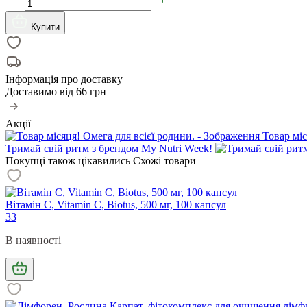
Купити
Інформація про доставку
Доставимо від
66 грн
Акції
Товар міс
Тримай свій ритм з брендом My Nutri Week!
Покупці також цікавились
Схожі товари
Вітамін С, Vitamin C, Biotus, 500 мг, 100 капсул
33
В наявності