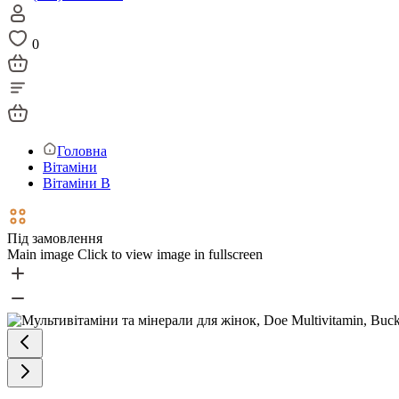
0
Головна
Вітаміни
Вітаміни В
Під замовлення
Main image
Click to view image in fullscreen