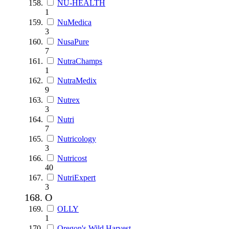
NU-HEALTH
1
NuMedica
3
NusaPure
7
NutraChamps
1
NutraMedix
9
Nutrex
3
Nutri
7
Nutricology
3
Nutricost
40
NutriExpert
3
O
OLLY
1
Oregon's Wild Harvest