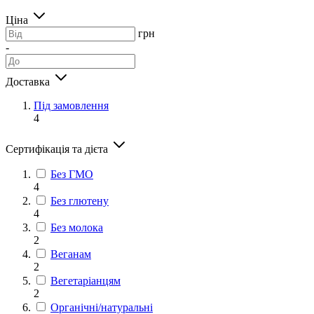
Ціна
грн
-
Доставка
Під замовлення
4
Сертифікація та дієта
Без ГМО
4
Без глютену
4
Без молока
2
Веганам
2
Вегетаріанцям
2
Органічні/натуральні