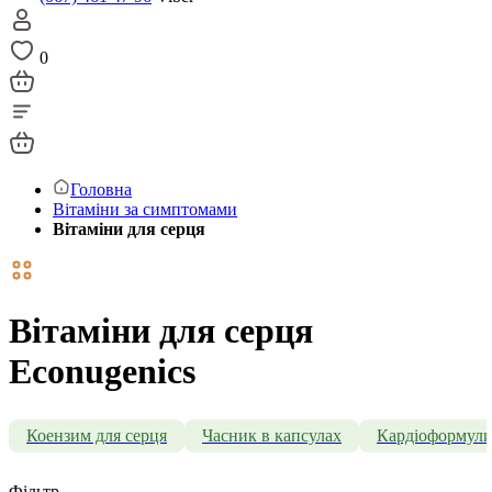
0
Головна
Вітаміни за симптомами
Вітаміни для серця
Вітаміни для серця
Econugenics
Коензим для серця
Часник в капсулах
Кардіоформул
Фільтр