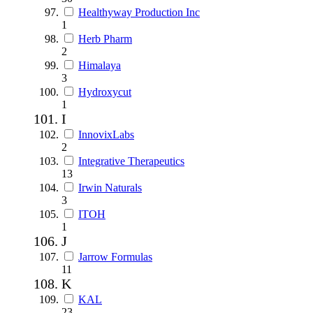
Healthyway Production Inc
1
Herb Pharm
2
Himalaya
3
Hydroxycut
1
I
InnovixLabs
2
Integrative Therapeutics
13
Irwin Naturals
3
ITOH
1
J
Jarrow Formulas
11
K
KAL
23