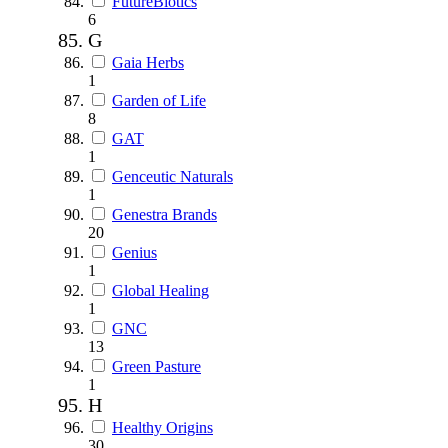
FutureBiotics
6
G
Gaia Herbs
1
Garden of Life
8
GAT
1
Genceutic Naturals
1
Genestra Brands
20
Genius
1
Global Healing
1
GNC
13
Green Pasture
1
H
Healthy Origins
30