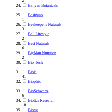
2
Banyan Botanicals
1
Basigano
1
Beekeeper's Naturals
3
Bell Lifestyle
2
Best Naturals
6
BigMan Nutrition
2
Bio-Tech
1
Biola
41
Biophix
1
BioSchwartz
6
Biotics Research
18
Biotus