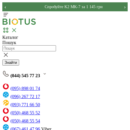
‹
›
Спробуйте K2 MK-7 за 1 145 грн
Каталог
Пошук
Знайти
(044) 545 77 23
(095) 898 01 74
(096) 267 72 17
(093) 771 66 50
(050) 468 55 52
(050) 468 55 54
(067) 461 47 96
Viber