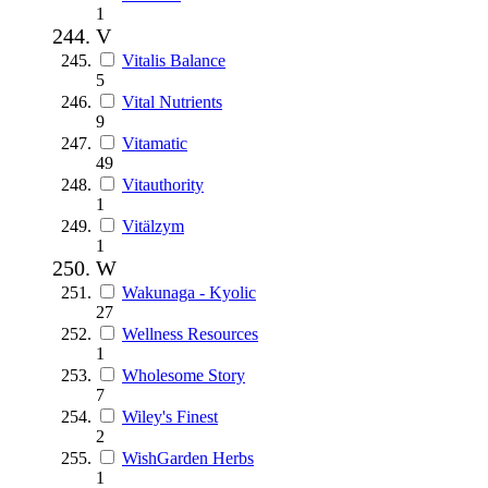
1
V
Vitalis Balance
5
Vital Nutrients
9
Vitamatic
49
Vitauthority
1
Vitälzym
1
W
Wakunaga - Kyolic
27
Wellness Resources
1
Wholesome Story
7
Wiley's Finest
2
WishGarden Herbs
1