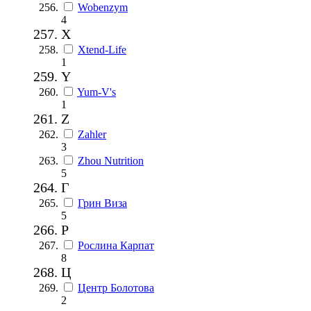
Wobenzym
4
X
Xtend-Life
1
Y
Yum-V's
1
Z
Zahler
3
Zhou Nutrition
5
Г
Грин Виза
5
Р
Рослина Карпат
8
Ц
Центр Болотова
2