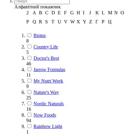
Алфавітний покажчик
2
A
B
C
D
E
F
G
H
I
J
K
L
M
N
O
P
Q
R
S
T
U
V
W
X
Y
Z
Г
Р
Ц
Biotus
8
Country Life
5
Doctor's Best
46
Jarrow Formulas
11
My Nutri Week
9
Nature's Way
25
Nordic Naturals
16
Now Foods
94
Rainbow Light
1