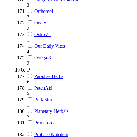
3
Orthomol
2
Orzax
2
OstroVit
1
Our Daily Vites
4
Ovega-3
2
P
Paradise Herbs
6
PatchAid
5
Pink Stork
1
Planetary Herbals
7
Primaforce
1
Probase Nutrition