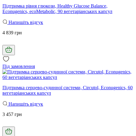
Підтримка рівня глюкози, Healthy Glucose Balance,
Econugenics, ecoMetabolic, 90 вегетаріанських капсул
Напишіть відгук
4 839 грн
Під замовлення
Підтримка серцево-судинної системи, Circutol, Econugenics, 60
вегетаріанських капсул
Напишіть відгук
3 457 грн