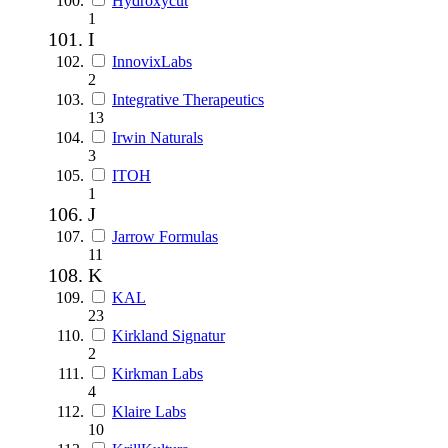
Hydroxycut
1
I
InnovixLabs
2
Integrative Therapeutics
13
Irwin Naturals
3
ITOH
1
J
Jarrow Formulas
11
K
KAL
23
Kirkland Signatur
2
Kirkman Labs
4
Klaire Labs
10