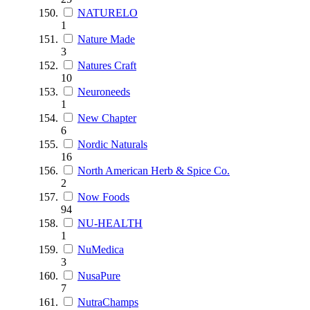
NATURELO
1
Nature Made
3
Natures Craft
10
Neuroneeds
1
New Chapter
6
Nordic Naturals
16
North American Herb & Spice Co.
2
Now Foods
94
NU-HEALTH
1
NuMedica
3
NusaPure
7
NutraChamps