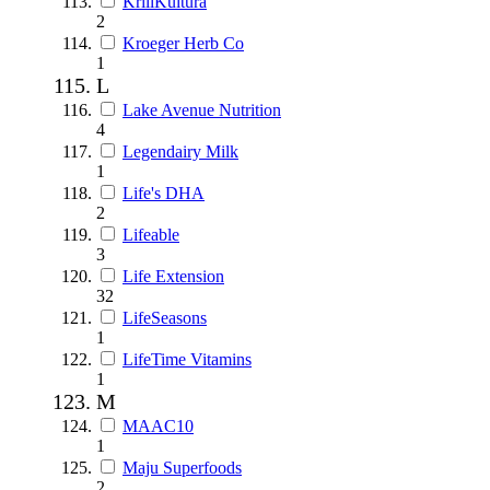
KrillKultura
2
Kroeger Herb Co
1
L
Lake Avenue Nutrition
4
Legendairy Milk
1
Life's DHA
2
Lifeable
3
Life Extension
32
LifeSeasons
1
LifeTime Vitamins
1
M
MAAC10
1
Maju Superfoods
2