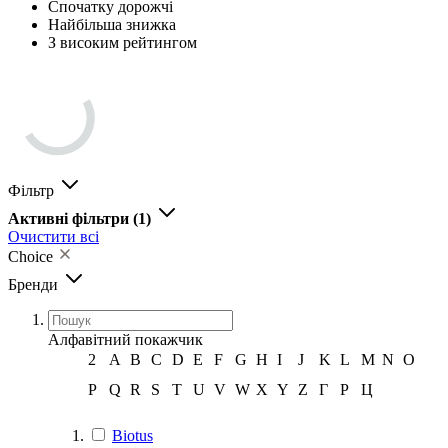
Спочатку дорожчі
Найбільша знижка
З високим рейтингом
Фільтр
Активні фільтри
(1)
Очистити всі
Choice
Бренди
Алфавітний покажчик
2
A
B
C
D
E
F
G
H
I
J
K
L
M
N
O
P
Q
R
S
T
U
V
W
X
Y
Z
Г
Р
Ц
Biotus