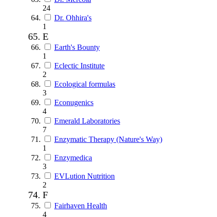
24
Dr. Ohhira's
1
E
Earth's Bounty
1
Eclectic Institute
2
Ecological formulas
3
Econugenics
4
Emerald Laboratories
7
Enzymatic Therapy (Nature's Way)
1
Enzymedica
3
EVLution Nutrition
2
F
Fairhaven Health
4