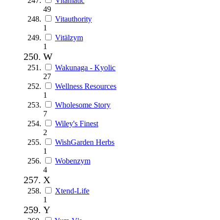
Vitamatic
49
Vitauthority
1
Vitälzym
1
W
Wakunaga - Kyolic
27
Wellness Resources
1
Wholesome Story
7
Wiley's Finest
2
WishGarden Herbs
1
Wobenzym
4
X
Xtend-Life
1
Y