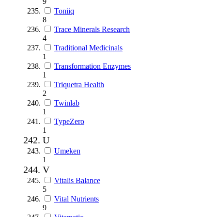
9
Toniiq
8
Trace Minerals Research
4
Traditional Medicinals
1
Transformation Enzymes
1
Triquetra Health
2
Twinlab
1
TypeZero
1
U
Umeken
1
V
Vitalis Balance
5
Vital Nutrients
9