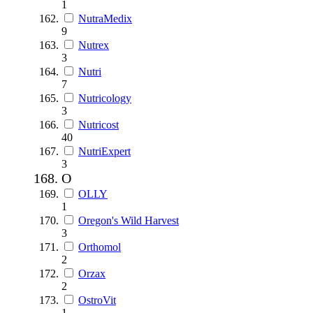
1
NutraMedix
9
Nutrex
3
Nutri
7
Nutricology
3
Nutricost
40
NutriExpert
3
O
OLLY
1
Oregon's Wild Harvest
3
Orthomol
2
Orzax
2
OstroVit
1