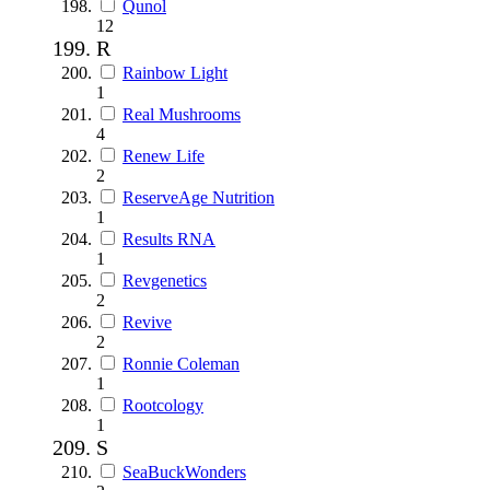
Qunol
12
R
Rainbow Light
1
Real Mushrooms
4
Renew Life
2
ReserveAge Nutrition
1
Results RNA
1
Revgenetics
2
Revive
2
Ronnie Coleman
1
Rootcology
1
S
SeaBuckWonders