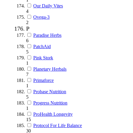
Our Daily Vites
4
Ovega-3
2
P
Paradise Herbs
6
PatchAid
5
Pink Stork
1
Planetary Herbals
7
Primaforce
1
Probase Nutrition
5
Progress Nutrition
1
ProHealth Longevity
15
Protocol For Life Balance
30