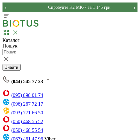
‹
›
Спробуйте K2 MK-7 за 1 145 грн
Каталог
Пошук
Знайти
(044) 545 77 23
(095) 898 01 74
(096) 267 72 17
(093) 771 66 50
(050) 468 55 52
(050) 468 55 54
(067) 461 47 96
Viber