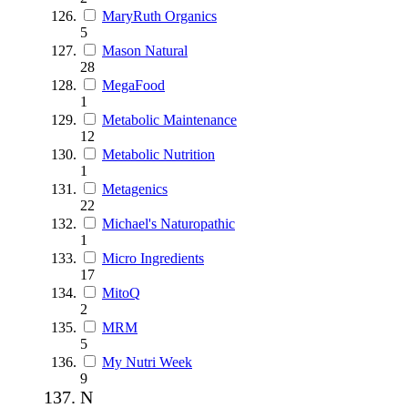
MaryRuth Organics
5
Mason Natural
28
MegaFood
1
Metabolic Maintenance
12
Metabolic Nutrition
1
Metagenics
22
Michael's Naturopathic
1
Micro Ingredients
17
MitoQ
2
MRM
5
My Nutri Week
9
N