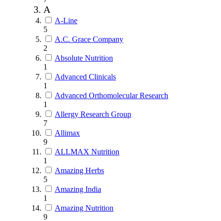
A
A-Line
5
A.C. Grace Company
2
Absolute Nutrition
1
Advanced Clinicals
1
Advanced Orthomolecular Research
1
Allergy Research Group
7
Allimax
9
ALLMAX Nutrition
1
Amazing Herbs
5
Amazing India
1
Amazing Nutrition
9