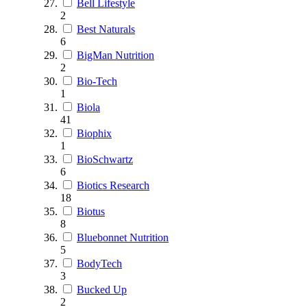
Bell Lifestyle
2
Best Naturals
6
BigMan Nutrition
2
Bio-Tech
1
Biola
41
Biophix
1
BioSchwartz
6
Biotics Research
18
Biotus
8
Bluebonnet Nutrition
5
BodyTech
3
Bucked Up
2