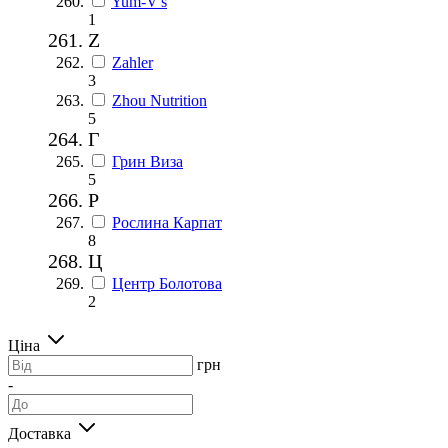
Yum-V's
1
Z
Zahler
3
Zhou Nutrition
5
Г
Грин Виза
5
Р
Рослина Карпат
8
Ц
Центр Болотова
2
Ціна
грн
-
Доставка