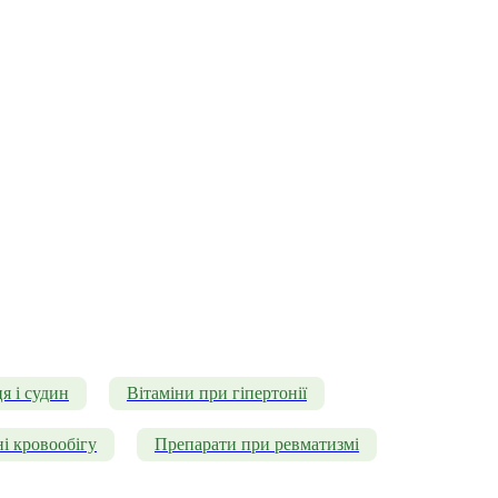
я і судин
Вітаміни при гіпертонії
і кровообігу
Препарати при ревматизмі