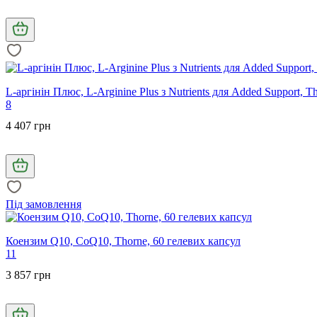
L-аргінін Плюс, L-Arginine Plus з Nutrients для Added Support, 
8
4 407 грн
Під замовлення
Коензим Q10, CoQ10, Thorne, 60 гелевих капсул
11
3 857 грн