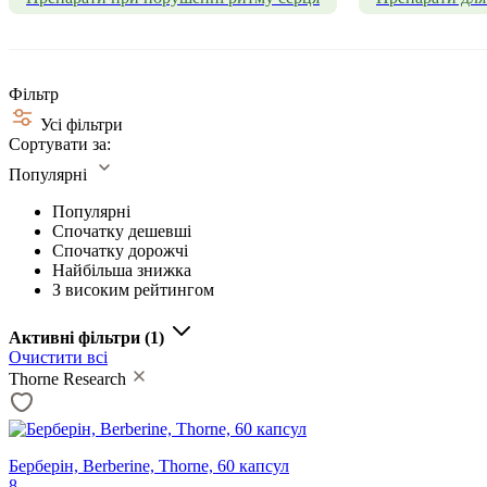
Фільтр
Усі фільтри
Сортувати за:
Популярні
Популярні
Спочатку дешевші
Спочатку дорожчі
Найбільша знижка
З високим рейтингом
Активні фільтри
(1)
Очистити всі
Thorne Research
Берберін, Berberine, Thorne, 60 капсул
8