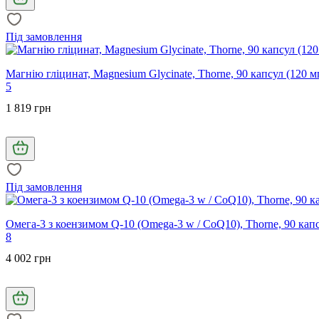
Під замовлення
Магнію гліцинат, Magnesium Glycinate, Thorne, 90 капсул (120 м
5
1 819 грн
Під замовлення
Омега-3 з коензимом Q-10 (Omega-3 w / CoQ10), Thorne, 90 кап
8
4 002 грн