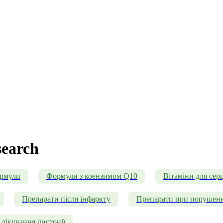
search
ормули
Формули з коензимом Q10
Вітаміни для серц
Препарати після інфаркту
Препарати при порушенн
лікування дистонії