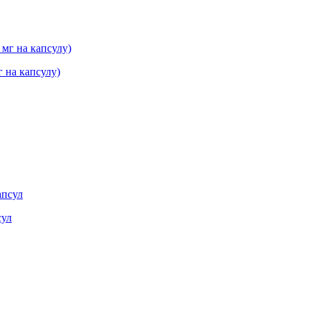
г на капсулу)
сул