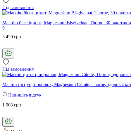
Під замовлення
Магнію бісгліцинат, Magnesium Bisglycinat, Thorne, 30 пакетиків
9
3 420 грн
Під замовлення
Магній цитрат, порошок, Magnesium Citrate, Thorne, здоров'я к
Напишіть відгук
1 903 грн