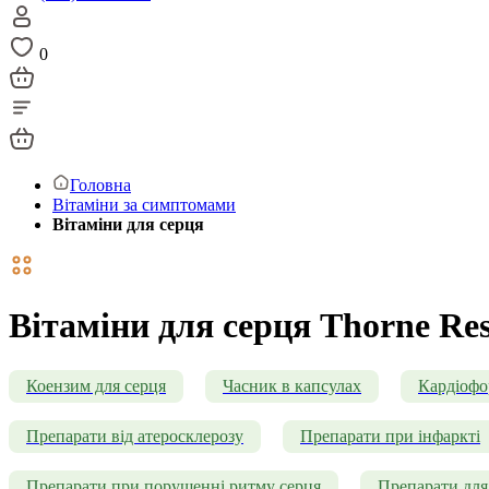
0
Головна
Вітаміни за симптомами
Вітаміни для серця
Вітаміни для серця Thorne Re
Коензим для серця
Часник в капсулах
Кардіоф
Препарати від атеросклерозу
Препарати при інфаркті
Препарати при порушенні ритму серця
Препарати для 