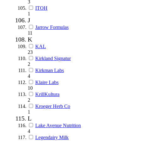
3
ITOH
1
J
Jarrow Formulas
11
K
KAL
23
Kirkland Signatur
2
Kirkman Labs
4
Klaire Labs
10
KrillKultura
2
Kroeger Herb Co
1
L
Lake Avenue Nutrition
4
Legendairy Milk