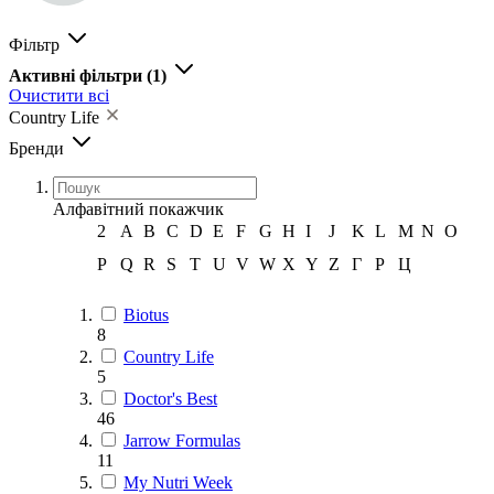
Фільтр
Активні фільтри
(1)
Очистити всі
Country Life
Бренди
Алфавітний покажчик
2
A
B
C
D
E
F
G
H
I
J
K
L
M
N
O
P
Q
R
S
T
U
V
W
X
Y
Z
Г
Р
Ц
Biotus
8
Country Life
5
Doctor's Best
46
Jarrow Formulas
11
My Nutri Week