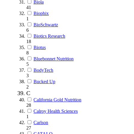
Biola
41
Biophix
1
BioSchwartz
6
Biotics Research
18
Biotus
8
Bluebonnet Nutrition
5
BodyTech
3
Bucked Up
2
C
California Gold Nutrition
28
Calroy Health Sciences
1
Carlson
27
CATALO