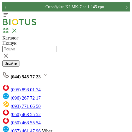
‹
›
Спробуйте K2 MK-7 за 1 145 грн
Каталог
Пошук
Знайти
(044) 545 77 23
(095) 898 01 74
(096) 267 72 17
(093) 771 66 50
(050) 468 55 52
(050) 468 55 54
(067) 461 47 96
Viber