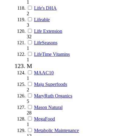
1
Life's DHA
2
Lifeable
3
Life Extension
32
LifeSeasons
1
LifeTime Vitamins
1
M
MAAC10
1
Maju Superfoods
2
MaryRuth Organics
5
Mason Natural
28
MegaFood
1
Metabolic Maintenance
12