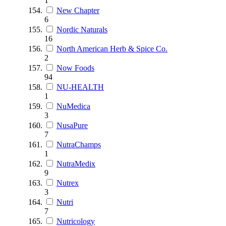
1
New Chapter
6
Nordic Naturals
16
North American Herb & Spice Co.
2
Now Foods
94
NU-HEALTH
1
NuMedica
3
NusaPure
7
NutraChamps
1
NutraMedix
9
Nutrex
3
Nutri
7
Nutricology