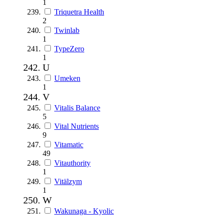
1
Triquetra Health
2
Twinlab
1
TypeZero
1
U
Umeken
1
V
Vitalis Balance
5
Vital Nutrients
9
Vitamatic
49
Vitauthority
1
Vitälzym
1
W
Wakunaga - Kyolic