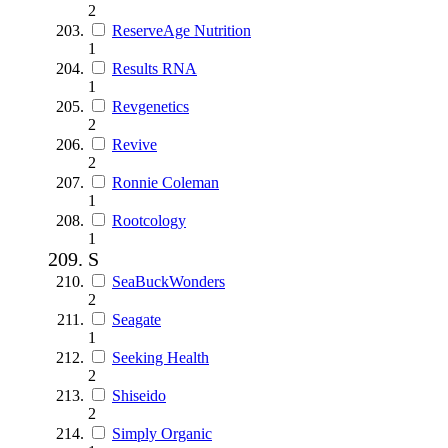
2
ReserveAge Nutrition
1
Results RNA
1
Revgenetics
2
Revive
2
Ronnie Coleman
1
Rootcology
1
S
SeaBuckWonders
2
Seagate
1
Seeking Health
2
Shiseido
2
Simply Organic