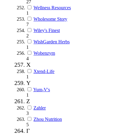
27
Wellness Resources
1
Wholesome Story
7
Wiley's Finest
2
WishGarden Herbs
1
Wobenzym
4
X
Xtend-Life
1
Y
Yum-V's
1
Z
Zahler
3
Zhou Nutrition
5
Г