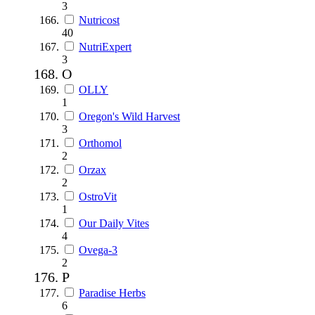
3
Nutricost
40
NutriExpert
3
O
OLLY
1
Oregon's Wild Harvest
3
Orthomol
2
Orzax
2
OstroVit
1
Our Daily Vites
4
Ovega-3
2
P
Paradise Herbs
6