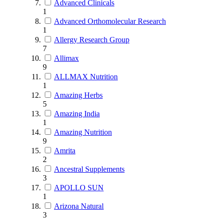
Advanced Clinicals
1
Advanced Orthomolecular Research
1
Allergy Research Group
7
Allimax
9
ALLMAX Nutrition
1
Amazing Herbs
5
Amazing India
1
Amazing Nutrition
9
Amrita
2
Ancestral Supplements
3
APOLLO SUN
1
Arizona Natural
3