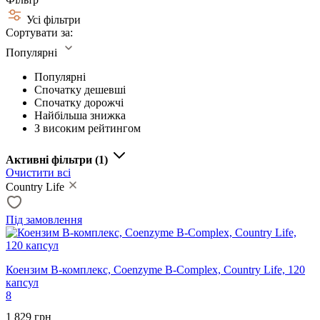
Усі фільтри
Сортувати за:
Популярні
Популярні
Спочатку дешевші
Спочатку дорожчі
Найбільша знижка
З високим рейтингом
Активні фільтри
(1)
Очистити всі
Country Life
Під замовлення
Коензим B-комплекс, Coenzyme B-Complex, Country Life, 120
капсул
8
1 829 грн