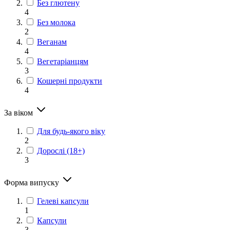
Без глютену
4
Без молока
2
Веганам
4
Вегетаріанцям
3
Кошерні продукти
4
За віком
Для будь-якого віку
2
Дорослі (18+)
3
Форма випуску
Гелеві капсули
1
Капсули
3