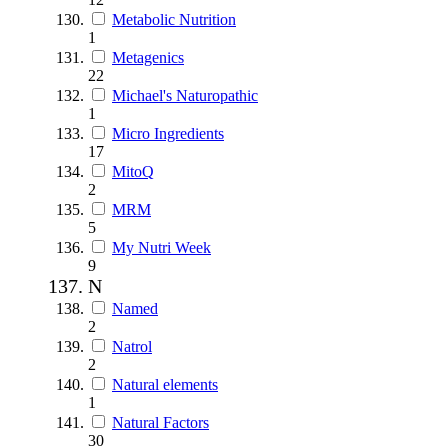
Metabolic Nutrition
1
Metagenics
22
Michael's Naturopathic
1
Micro Ingredients
17
MitoQ
2
MRM
5
My Nutri Week
9
N
Named
2
Natrol
2
Natural elements
1
Natural Factors
30