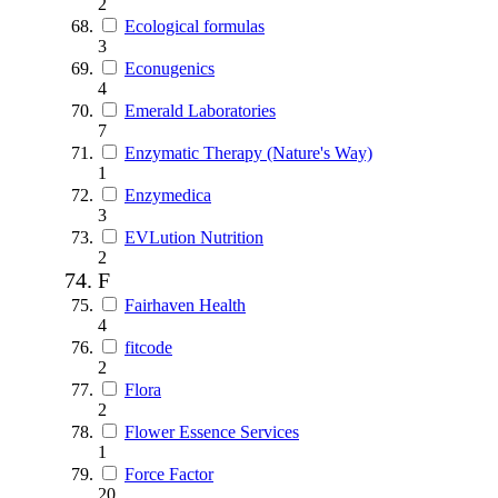
2
Ecological formulas
3
Econugenics
4
Emerald Laboratories
7
Enzymatic Therapy (Nature's Way)
1
Enzymedica
3
EVLution Nutrition
2
F
Fairhaven Health
4
fitcode
2
Flora
2
Flower Essence Services
1
Force Factor
20