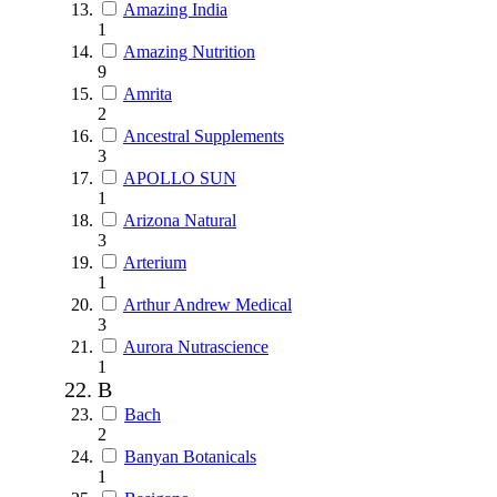
Amazing India
1
Amazing Nutrition
9
Amrita
2
Ancestral Supplements
3
APOLLO SUN
1
Arizona Natural
3
Arterium
1
Arthur Andrew Medical
3
Aurora Nutrascience
1
B
Bach
2
Banyan Botanicals
1