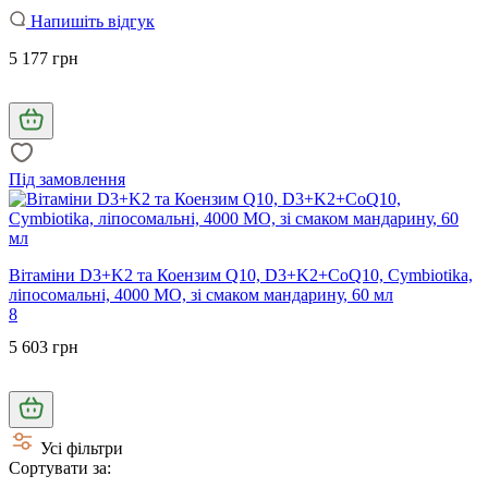
Напишіть відгук
5 177 грн
Під замовлення
Вітаміни D3+K2 та Коензим Q10, D3+K2+CoQ10, Cymbiotika,
ліпосомальні, 4000 МО, зі смаком мандарину, 60 мл
8
5 603 грн
Усі фільтри
Сортувати за: