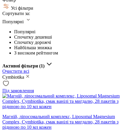
Усі фільтри
Сортувати за:
Популярні
Популярні
Спочатку дешевші
Спочатку дорожчі
Найбільша знижка
З високим рейтингом
Активні фільтри
(1)
Очистити всі
Cymbiotika
Під замовлення
Магній, ліпосомальний комплекс, Liposomal Magnesium
Complex, Cymbiotika, смак ванілі та мигдалю, 28 пакетів з
рідиною по 10 мл кожен