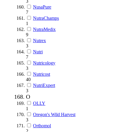
3
NusaPure
7
NutraChamps
1
NutraMedix
9
Nutrex
3
Nutri
7
Nutricology
3
Nutricost
40
NutriExpert
3
O
OLLY
1
Oregon's Wild Harvest
3
Orthomol
2