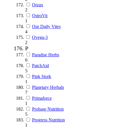
Orzax
2
OstroVit
1
Our Daily Vites
4
Ovega-3
2
P
Paradise Herbs
6
PatchAid
5
Pink Stork
1
Planetary Herbals
7
Primaforce
1
Probase Nutrition
5
Progress Nutrition
1