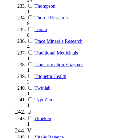
Thompson
1
Thorne Research
9
Toniiq
8
Trace Minerals Research
4
Traditional Medicinals
1
Transformation Enzymes
1
Triquetra Health
2
Twinlab
1
TypeZero
1
U
Umeken
1
V
Vitalis Balance