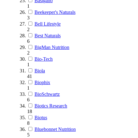
Basigano
1
Beekeeper's Naturals
3
Bell Lifestyle
2
Best Naturals
6
BigMan Nutrition
2
Bio-Tech
1
Biola
41
Biophix
1
BioSchwartz
6
Biotics Research
18
Biotus
8
Bluebonnet Nutrition
5