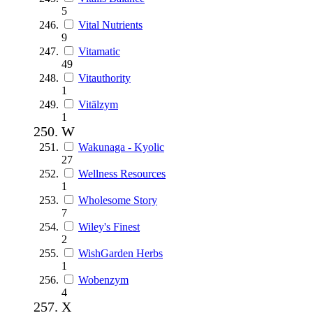
5
Vital Nutrients
9
Vitamatic
49
Vitauthority
1
Vitälzym
1
W
Wakunaga - Kyolic
27
Wellness Resources
1
Wholesome Story
7
Wiley's Finest
2
WishGarden Herbs
1
Wobenzym
4
X