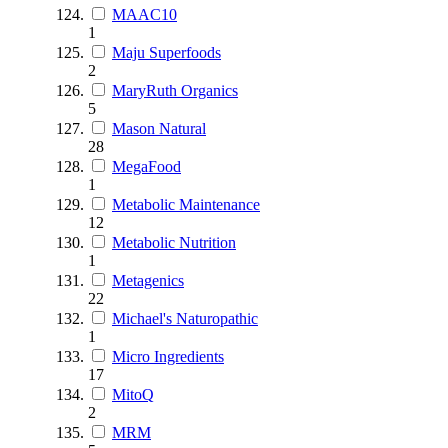
MAAC10
1
Maju Superfoods
2
MaryRuth Organics
5
Mason Natural
28
MegaFood
1
Metabolic Maintenance
12
Metabolic Nutrition
1
Metagenics
22
Michael's Naturopathic
1
Micro Ingredients
17
MitoQ
2
MRM