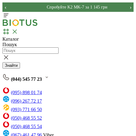
‹
›
Спробуйте K2 MK-7 за 1 145 грн
Каталог
Пошук
Знайти
(044) 545 77 23
(095) 898 01 74
(096) 267 72 17
(093) 771 66 50
(050) 468 55 52
(050) 468 55 54
(067) 461 47 96
Viber