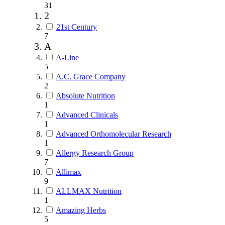
31
2
21st Century
7
A
A-Line
5
A.C. Grace Company
2
Absolute Nutrition
1
Advanced Clinicals
1
Advanced Orthomolecular Research
1
Allergy Research Group
7
Allimax
9
ALLMAX Nutrition
1
Amazing Herbs
5