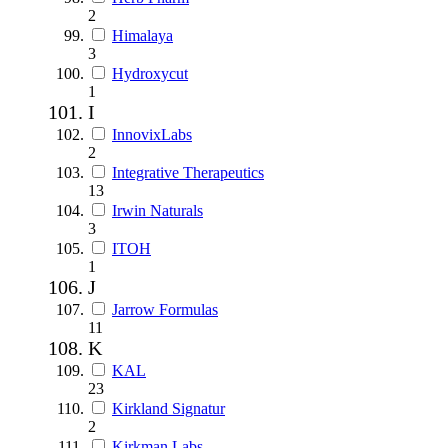
2
Himalaya
3
Hydroxycut
1
I
InnovixLabs
2
Integrative Therapeutics
13
Irwin Naturals
3
ITOH
1
J
Jarrow Formulas
11
K
KAL
23
Kirkland Signatur
2
Kirkman Labs