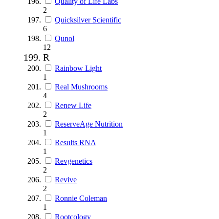
Quality of Life Labs
2
Quicksilver Scientific
6
Qunol
12
R
Rainbow Light
1
Real Mushrooms
4
Renew Life
2
ReserveAge Nutrition
1
Results RNA
1
Revgenetics
2
Revive
2
Ronnie Coleman
1
Rootcology