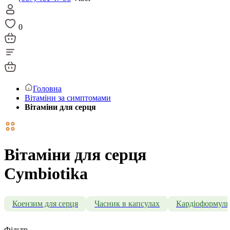
0
Головна
Вітаміни за симптомами
Вітаміни для серця
Вітаміни для серця
Cymbiotika
Коензим для серця
Часник в капсулах
Кардіоформул
Фільтр