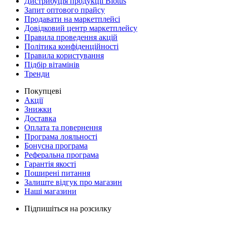
Дистрибуція продукції Biotus
Запит оптового прайсу
Продавати на маркетплейсі
Довідковий центр маркетплейсу
Правила проведення акцій
Політика конфіденційності
Правила користування
Підбір вітамінів
Тренди
Покупцеві
Акції
Знижки
Доставка
Оплата та повернення
Програма лояльності
Бонусна програма
Реферальна програма
Гарантія якості
Поширені питання
Залиште відгук про магазин
Наші магазини
Підпишіться на розсилку