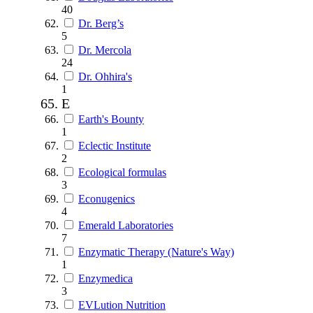
40
Dr. Berg’s
5
Dr. Mercola
24
Dr. Ohhira's
1
E
Earth's Bounty
1
Eclectic Institute
2
Ecological formulas
3
Econugenics
4
Emerald Laboratories
7
Enzymatic Therapy (Nature's Way)
1
Enzymedica
3
EVLution Nutrition