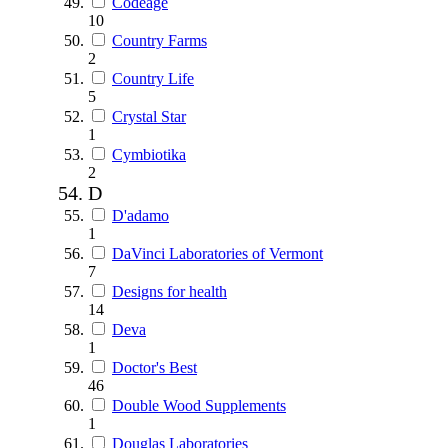
Codeage
10
Country Farms
2
Country Life
5
Crystal Star
1
Cymbiotika
2
D
D'adamo
1
DaVinci Laboratories of Vermont
7
Designs for health
14
Deva
1
Doctor's Best
46
Double Wood Supplements
1
Douglas Laboratories