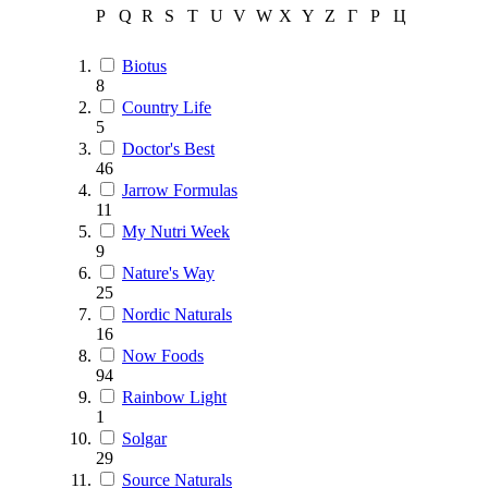
P
Q
R
S
T
U
V
W
X
Y
Z
Г
Р
Ц
Biotus
8
Country Life
5
Doctor's Best
46
Jarrow Formulas
11
My Nutri Week
9
Nature's Way
25
Nordic Naturals
16
Now Foods
94
Rainbow Light
1
Solgar
29
Source Naturals