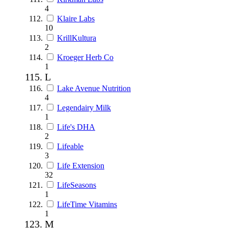
4
Klaire Labs
10
KrillKultura
2
Kroeger Herb Co
1
L
Lake Avenue Nutrition
4
Legendairy Milk
1
Life's DHA
2
Lifeable
3
Life Extension
32
LifeSeasons
1
LifeTime Vitamins
1
M