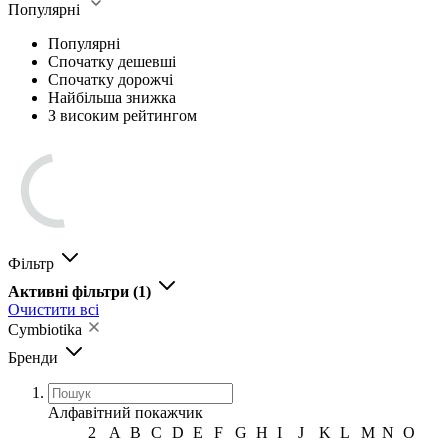
Популярні
Популярні
Спочатку дешевші
Спочатку дорожчі
Найбільша знижка
З високим рейтингом
Фільтр
Активні фільтри
(1)
Очистити всі
Cymbiotika
Бренди
Алфавітний покажчик
2
A
B
C
D
E
F
G
H
I
J
K
L
M
N
O