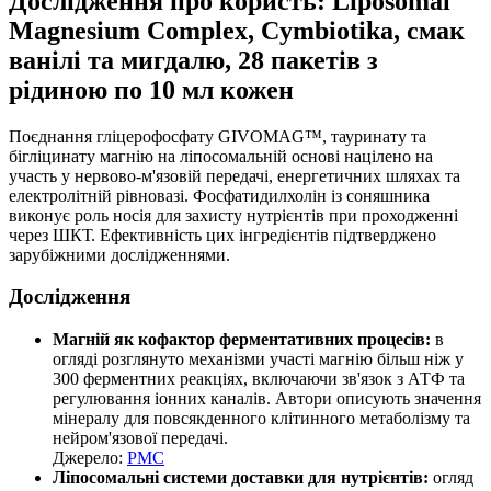
Дослідження про користь: Liposomal
Magnesium Complex, Cymbiotika, смак
ванілі та мигдалю, 28 пакетів з
рідиною по 10 мл кожен
Поєднання гліцерофосфату GIVOMAG™, тауринату та
бігліцинату магнію на ліпосомальній основі націлено на
участь у нервово-м'язовій передачі, енергетичних шляхах та
електролітній рівновазі. Фосфатидилхолін із соняшника
виконує роль носія для захисту нутрієнтів при проходженні
через ШКТ. Ефективність цих інгредієнтів підтверджено
зарубіжними дослідженнями.
Дослідження
Магній як кофактор ферментативних процесів:
в
огляді розглянуто механізми участі магнію більш ніж у
300 ферментних реакціях, включаючи зв'язок з АТФ та
регулювання іонних каналів. Автори описують значення
мінералу для повсякденного клітинного метаболізму та
нейром'язової передачі.
Джерело:
PMC
Ліпосомальні системи доставки для нутрієнтів:
огляд