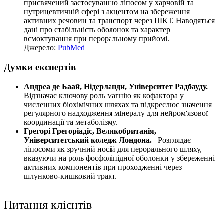
присвячений застосуванню ліпосом у харчовій та
нутрицевтичній сфері з акцентом на збереження
активних речовин та транспорт через ШКТ. Наводяться
дані про стабільність оболонок та характер
всмоктування при пероральному прийомі.
Джерело:
PubMed
Думки експертів
Андреа де Баай, Нідерланди, Університет Радбауду.
Відзначає ключову роль магнію як кофактора у
численних біохімічних шляхах та підкреслює значення
регулярного надходження мінералу для нейром'язової
координації та метаболізму.
Грегорі Грегоріадіс, Великобританія,
Університетський коледж Лондона.
Розглядає
ліпосоми як зручний носій для перорального шляху,
вказуючи на роль фосфоліпідної оболонки у збереженні
активних компонентів при проходженні через
шлунково-кишковий тракт.
Питання клієнтів