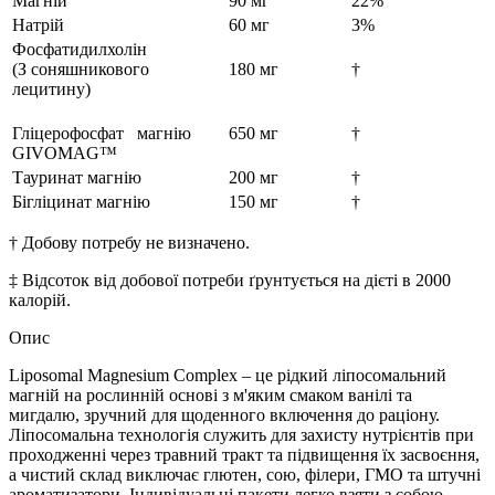
Магній
90 мг
22%
Натрій
60 мг
3%
Фосфатидилхолін
(З соняшникового
180 мг
†
лецитину)
Гліцерофосфат
магнію
650 мг
†
GIVOMAG™
Тауринат магнію
200 мг
†
Бігліцинат магнію
150 мг
†
† Добову потребу не визначено.
‡
Відсоток від добової потреби ґрунтується на дієті в 2000
калорій.
Опис
Liposomal Magnesium Complex – це рідкий ліпосомальний
магній на рослинній основі з м'яким смаком ванілі та
мигдалю, зручний для щоденного включення до раціону.
Ліпосомальна технологія служить для захисту нутрієнтів при
проходженні через травний тракт та підвищення їх засвоєння,
а чистий склад виключає глютен, сою, філери, ГМО та штучні
ароматизатори. Індивідуальні пакети легко взяти з собою,