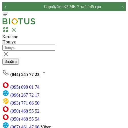
‹
›
Спробуйте K2 MK-7 за 1 145 грн
Каталог
Пошук
Знайти
(044) 545 77 23
(095) 898 01 74
(096) 267 72 17
(093) 771 66 50
(050) 468 55 52
(050) 468 55 54
(067) 461 47 96
Viber