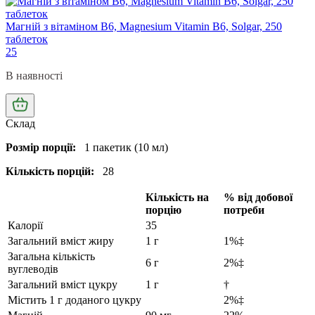
Магній з вітаміном В6, Magnesium Vitamin B6, Solgar, 250
таблеток
25
В наявності
Склад
Розмір порції:
1 пакетик (10 мл)
Кількість порцій:
28
Кількість на
% від добової
порцію
потреби
Калорії
35
Загальний вміст жиру
1 г
1%‡
Загальна кількість
6 г
2%‡
вуглеводів
Загальний вміст цукру
1 г
†
Містить 1 г доданого цукру
2%‡