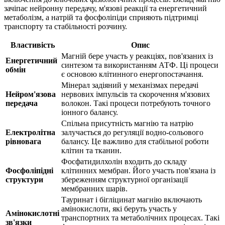
зачіпає нейронну передачу, м'язові реакції та енергетичний
метаболізм, а натрій та фосфоліпіди сприяють підтримці
транспорту та стабільності розчину.
Властивість
Опис
Магній бере участь у реакціях, пов'язаних із
Енергетичний
синтезом та використанням АТФ. Ці процеси
обмін
є основою клітинного енергопостачання.
Мінерал задіяний у механізмах передачі
Нейром'язова
нервових імпульсів та скорочення м'язових
передача
волокон. Такі процеси потребують точного
іонного балансу.
Спільна присутність магнію та натрію
Електролітна
залучається до регуляції водно-сольового
рівновага
балансу. Це важливо для стабільної роботи
клітин та тканин.
Фосфатидилхолін входить до складу
Фосфоліпідні
клітинних мембран. Його участь пов'язана із
структури
збереженням структурної організації
мембранних шарів.
Тауринат і бігліцинат магнію включають
амінокислоти, які беруть участь у
Амінокислотні
транспортних та метаболічних процесах. Такі
зв'язки