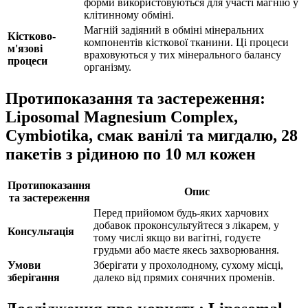
форми використовуються для участі магнію у
клітинному обміні.
Магній задіяний в обміні мінеральних
Кістково-
компонентів кісткової тканини. Ці процеси
м'язові
враховуються у тих мінерального балансу
процеси
організму.
Протипоказання та застереження:
Liposomal Magnesium Complex,
Cymbiotika, смак ванілі та мигдалю, 28
пакетів з рідиною по 10 мл кожен
Протипоказання
Опис
та застереження
Перед прийомом будь-яких харчових
добавок проконсультуйтеся з лікарем, у
Консультація
тому числі якщо ви вагітні, годуєте
грудьми або маєте якесь захворювання.
Умови
Зберігати у прохолодному, сухому місці,
зберігання
далеко від прямих сонячних променів.