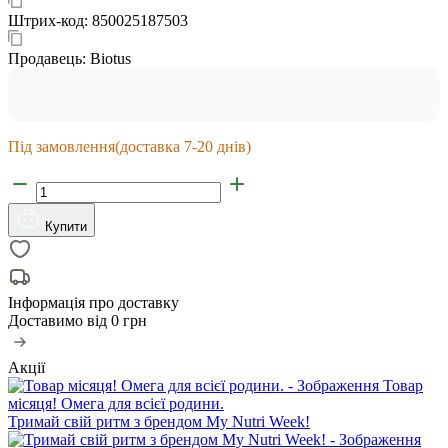
Штрих-код:
850025187503
Продавець:
Biotus
Під замовлення
(доставка 7-20 днів)
Купити
Інформація про доставку
Доставимо від
0 грн
Акції
Товар
місяця! Омега для всієї родини.
Тримай свій ритм з брендом My Nutri Week!