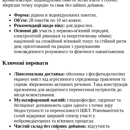
зберігши точну порцію та смак без зайвих добавок.
Форма:
рідина в індивідуальних пакетах.
Об'єм:
28 пакетів по 10 мл кожен.
Рекомендації щодо віку:
для дорослих.
Основні дії:
участь у нервово-м'язовій передачі,
електролітній рівновазі та енергетичному обміні;
націлений на спокійний м'язовий тонус та стійкий ритм
дня; орієнтований на раціон з урахуванням
повсякденного розумового та фізичного навантаження.
Ключові переваги
Ліпосомальна доставка:
оболонка з фосфатидилхоліну
екранує вміст від агресивного середовища травлення та
сприяє збереженню активних речовин. Така конструкція
призначена для акуратного перенесення нутрієнтів до
місця всмоктування.
Мультиформний магній:
гліцерофосфат, тауринат та
бігліцинат доповнюють один одного з точки зору
біодоступності та переносимості ШКТ. Різноманітність
солей відкриває ширший спектр участі у
нейромедіаторних та м'язових процесах.
Чистий склад без спірних добавок:
відсутність