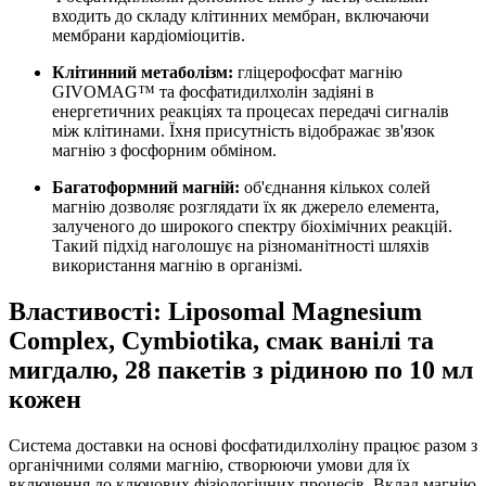
входить до складу клітинних мембран, включаючи
мембрани кардіоміоцитів.
Клітинний метаболізм:
гліцерофосфат магнію
GIVOMAG™ та фосфатидилхолін задіяні в
енергетичних реакціях та процесах передачі сигналів
між клітинами. Їхня присутність відображає зв'язок
магнію з фосфорним обміном.
Багатоформний магній:
об'єднання кількох солей
магнію дозволяє розглядати їх як джерело елемента,
залученого до широкого спектру біохімічних реакцій.
Такий підхід наголошує на різноманітності шляхів
використання магнію в організмі.
Властивості: Liposomal Magnesium
Complex, Cymbiotika, смак ванілі та
мигдалю, 28 пакетів з рідиною по 10 мл
кожен
Система доставки на основі фосфатидилхоліну працює разом з
органічними солями магнію, створюючи умови для їх
включення до ключових фізіологічних процесів. Вклад магнію