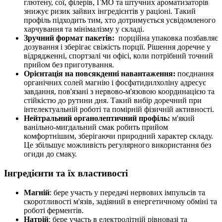
глютену, сої, філерів, ГМО та штучних ароматизаторів
знижує ризик зайвих інгредієнтів у раціоні. Такий
профіль підходить тим, хто дотримується усвідомленого
харчування та мінімалізму у складі.
Зручний формат пакетів:
порційна упаковка позбавляє
дозування і зберігає свіжість порції. Рішення доречне у
відрядженні, спортзалі чи офісі, коли потрібний точний
прийом без приготування.
Орієнтація на повсякденні навантаження:
поєднання
органічних солей магнію і фосфатидилхоліну адресує
завдання, пов'язані з нервово-м'язовою координацією та
стійкістю до рутини дня. Такий вибір доречний при
інтелектуальній роботі та помірній фізичній активності.
Нейтральний органолептичний профіль:
м'який
ванільно-мигдальний смак робить прийом
комфортнішим, зберігаючи природний характер складу.
Це збільшує можливість регулярного використання без
огиди до смаку.
Інгредієнти та їх властивості
Магній
: бере участь у передачі нервових імпульсів та
скоротливості м'язів, задіяний в енергетичному обміні та
роботі ферментів.
Натрій
: бере участь в електролітній рівновазі та