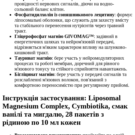
провідності нервових сигналів, діючи на водно-
сольовий баланс клітин.
Фосфатидилхолін із соняшникового лецитину
: формує
ліпосомальні оболонки, що служить для захисту вмісту
та стабільного перенесення нутрієнтів через травний
тракт.
Гліцерофосфат магнію GIVOMAG™
: задіяний в
енергетичних шляхах та нейром'язовій передачі,
відрізняється м'яким характером впливу на шлунково-
кишковий тракт.
Тауринат магнію
: бере участь у нейромодуляторних
процесах та роботі мембран, доречний для рівного
м'язового тонусу та стійкого сприйняття навантажень.
Бігліцинат магнію
: бере участь у передачі сигналів та
розслабленні м'язових волокон, пов'язаний з
комфортною переносимістю при регулярному прийомі.
Інструкція застосування: Liposomal
Magnesium Complex, Cymbiotika, смак
ванілі та мигдалю, 28 пакетів з
рідиною по 10 мл кожен