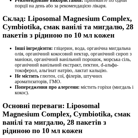
Рекомендоване використання:
приймайте по одній
порції на день або за рекомендацією лікаря.
Склад: Liposomal Magnesium Complex,
Cymbiotika, смак ванілі та мигдалю, 28
пакетів з рідиною по 10 мл кожен
Інші інгредієнти:
гліцерин, вода, органічна мигдальна
олія, органічний кокосовий нектар, органічний сироп з
маніоки, органічний ванільний порошок, морська сіль,
органічний ванільний екстракт, пектин, d-альфа-
токоферол, альгінат натрію, лактат кальцію.
Не містить
глютен, сої, філерів, штучних
ароматизаторів, ГМО.
Попередження про алергени:
містить горіхи (мигдаль і
кокос).
Основні переваги: Liposomal
Magnesium Complex, Cymbiotika, смак
ванілі та мигдалю, 28 пакетів з
рідиною по 10 мл кожен