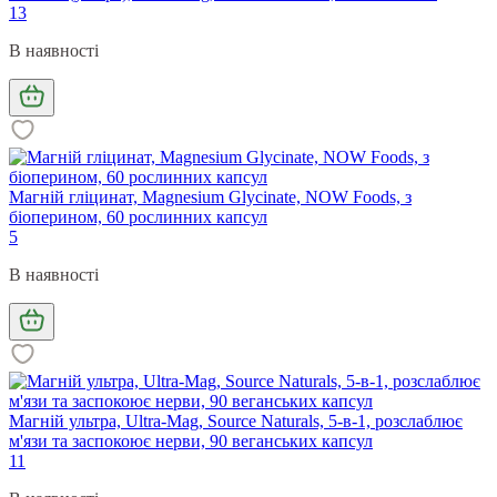
13
В наявності
Магній гліцинат, Magnesium Glycinate, NOW Foods, з
біоперином, 60 рослинних капсул
5
В наявності
Магній ультра, Ultra-Mag, Source Naturals, 5-в-1, розслаблює
м'язи та заспокоює нерви, 90 веганських капсул
11