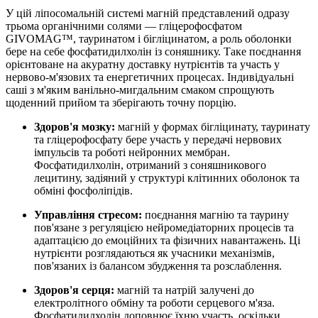
У цій ліпосомальній системі магній представлений одразу
трьома органічними солями — гліцерофосфатом
GIVOMAG™, тауринатом і бігліцинатом, а роль оболонки
бере на себе фосфатидилхолін із соняшнику. Таке поєднання
орієнтоване на акуратну доставку нутрієнтів та участь у
нервово-м'язових та енергетичних процесах. Індивідуальні
саші з м'яким ванільно-мигдальним смаком спрощують
щоденний прийом та зберігають точну порцію.
Здоров'я мозку:
магній у формах бігліцинату, тауринату
та гліцерофосфату бере участь у передачі нервових
імпульсів та роботі нейронних мембран.
Фосфатидилхолін, отриманий з соняшникового
лецитину, задіяний у структурі клітинних оболонок та
обміні фосфоліпідів.
Управління стресом:
поєднання магнію та таурину
пов'язане з регуляцією нейромедіаторних процесів та
адаптацією до емоційних та фізичних навантажень. Ці
нутрієнти розглядаються як учасники механізмів,
пов'язаних із балансом збудження та розслаблення.
Здоров'я серця:
магній та натрій залучені до
електролітного обміну та роботи серцевого м'яза.
Фосфатидилхолін доповнює їхню участь, оскільки