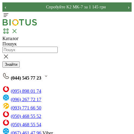
‹
›
Спробуйте K2 MK-7 за 1 145 грн
Каталог
Пошук
Знайти
(044) 545 77 23
(095) 898 01 74
(096) 267 72 17
(093) 771 66 50
(050) 468 55 52
(050) 468 55 54
(067) 461 47 96
Viber