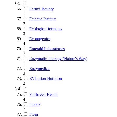
E
Earth's Bounty
1
Eclectic Institute
2
Ecological formulas
3
Econugenics
4
Emerald Laboratories
7
Enzymatic Therapy (Nature's Way)
1
Enzymedica
3
EVLution Nutrition
2
F
Fairhaven Health
4
fitcode
2
Flora