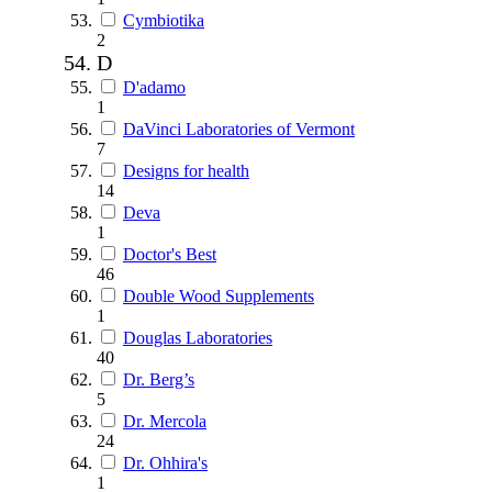
Cymbiotika
2
D
D'adamo
1
DaVinci Laboratories of Vermont
7
Designs for health
14
Deva
1
Doctor's Best
46
Double Wood Supplements
1
Douglas Laboratories
40
Dr. Berg’s
5
Dr. Mercola
24
Dr. Ohhira's
1