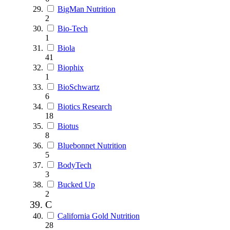
BigMan Nutrition
2
Bio-Tech
1
Biola
41
Biophix
1
BioSchwartz
6
Biotics Research
18
Biotus
8
Bluebonnet Nutrition
5
BodyTech
3
Bucked Up
2
C
California Gold Nutrition
28