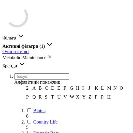
Фільтр
Активні фільтри
(1)
Очистити всі
Metabolic Maintenance
Бренди
Алфавітний покажчик
2
A
B
C
D
E
F
G
H
I
J
K
L
M
N
O
P
Q
R
S
T
U
V
W
X
Y
Z
Г
Р
Ц
Biotus
8
Country Life
5