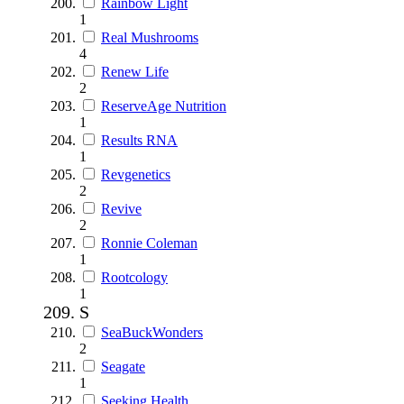
Rainbow Light
1
Real Mushrooms
4
Renew Life
2
ReserveAge Nutrition
1
Results RNA
1
Revgenetics
2
Revive
2
Ronnie Coleman
1
Rootcology
1
S
SeaBuckWonders
2
Seagate
1
Seeking Health