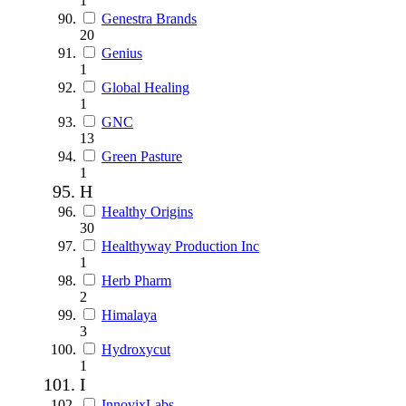
1
Genestra Brands
20
Genius
1
Global Healing
1
GNC
13
Green Pasture
1
H
Healthy Origins
30
Healthyway Production Inc
1
Herb Pharm
2
Himalaya
3
Hydroxycut
1
I
InnovixLabs