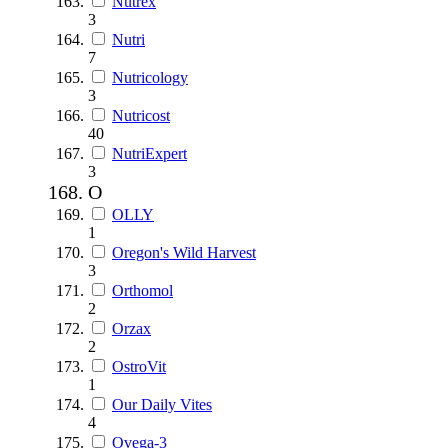
Nutrex
3
Nutri
7
Nutricology
3
Nutricost
40
NutriExpert
3
O
OLLY
1
Oregon's Wild Harvest
3
Orthomol
2
Orzax
2
OstroVit
1
Our Daily Vites
4
Ovega-3