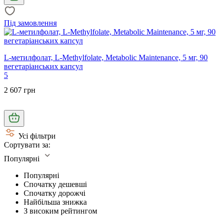
Під замовлення
L-метилфолат, L-Methylfolate, Metabolic Maintenance, 5 мг, 90
вегетаріанських капсул
5
2 607 грн
Усі фільтри
Сортувати за:
Популярні
Популярні
Спочатку дешевші
Спочатку дорожчі
Найбільша знижка
З високим рейтингом