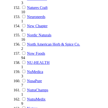
3
Natures Craft
10
Neuroneeds
1
New Chapter
6
Nordic Naturals
16
North American Herb & Spice Co.
2
Now Foods
94
NU-HEALTH
1
NuMedica
3
NusaPure
7
NutraChamps
1
NutraMedix
9