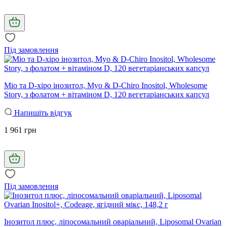
Під замовлення
Міо та D-хіро інозитол, Myo & D-Chiro Inositol, Wholesome
Story, з фолатом + вітаміном D, 120 вегетаріанських капсул
Напишіть відгук
1 961 грн
Під замовлення
Інозитол плюс, ліпосомальний оваріальний, Liposomal Ovarian