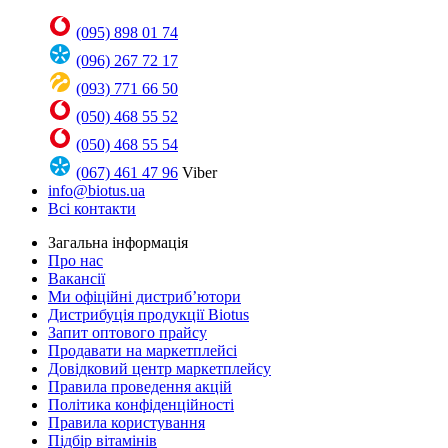
(095) 898 01 74
(096) 267 72 17
(093) 771 66 50
(050) 468 55 52
(050) 468 55 54
(067) 461 47 96
Viber
info@biotus.ua
Всі контакти
Загальна інформація
Про нас
Вакансії
Ми офіційні дистриб’ютори
Дистрибуція продукції Biotus
Запит оптового прайсу
Продавати на маркетплейсі
Довідковий центр маркетплейсу
Правила проведення акцій
Політика конфіденційності
Правила користування
Підбір вітамінів