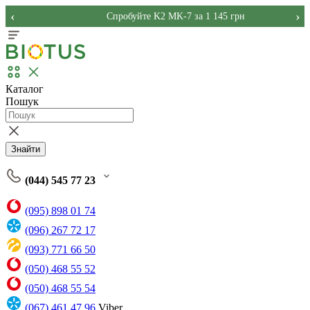
‹
›
Спробуйте K2 MK-7 за 1 145 грн
Каталог
Пошук
Знайти
(044) 545 77 23
(095) 898 01 74
(096) 267 72 17
(093) 771 66 50
(050) 468 55 52
(050) 468 55 54
(067) 461 47 96
Viber