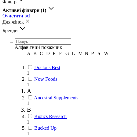
Фільтр
Активні фільтри
(1)
Очистити всі
Для жінок
Бренди
Алфавітний покажчик
A
B
C
D
E
F
G
L
M
N
P
S
W
Doctor's Best
1
Now Foods
1
A
Ancestral Supplements
1
B
Biotics Research
1
Bucked Up
1