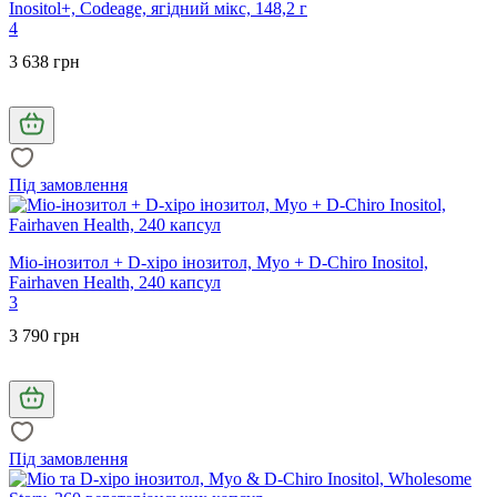
Inositol+, Codeage, ягідний мікс, 148,2 г
4
3 638 грн
Під замовлення
Міо-інозитол + D-хіро інозитол, Myo + D-Chiro Inositol,
Fairhaven Health, 240 капсул
3
3 790 грн
Під замовлення