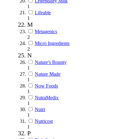
Legendairy Milk
1
Lifeable
1
M
Metagenics
2
Micro Ingredients
2
N
Nature's Bounty
1
Nature Made
1
Now Foods
1
NutraMedix
1
Nutri
1
Nutricost
1
P