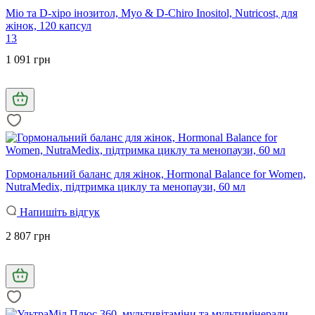
Міо та D-хіро інозитол, Myo & D-Chiro Inositol, Nutricost, для
жінок, 120 капсул
13
1 091 грн
Гормональний баланс для жінок, Hormonal Balance for Women,
NutraMedix, підтримка циклу та менопаузи, 60 мл
Напишіть відгук
2 807 грн