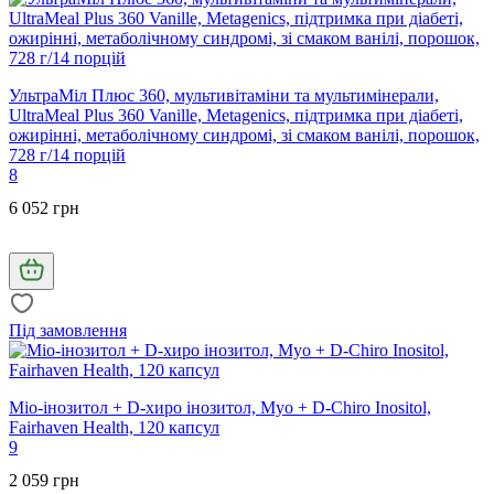
УльтраМіл Плюс 360, мультивітаміни та мультимінерали,
UltraMeal Plus 360 Vanille, Metagenics, підтримка при діабеті,
ожирінні, метаболічному синдромі, зі смаком ванілі, порошок,
728 г/14 порцій
8
6 052 грн
Під замовлення
Міо-інозитол + D-хиро інозитол, Myo + D-Chiro Inositol,
Fairhaven Health, 120 капсул
9
2 059 грн