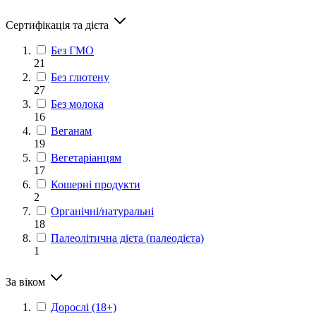
Сертифікація та дієта
Без ГМО
21
Без глютену
27
Без молока
16
Веганам
19
Вегетаріанцям
17
Кошерні продукти
2
Органічні/натуральні
18
Палеолітична дієта (палеодієта)
1
За віком
Дорослі (18+)