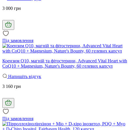
3 000 грн
Під замовлення
Коензим Q10, магній та фітостерини, Advanced Vital Heart with
CoQ10 + Magnesium, Nature's Bounty, 60 гелевих капсул
Напишіть відгук
3 160 грн
Під замовлення