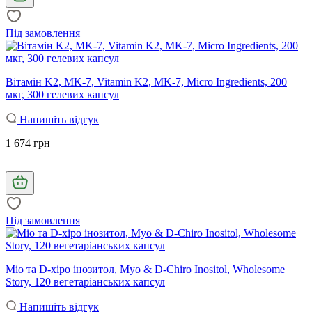
Під замовлення
Вітамін K2, MK-7, Vitamin K2, MK-7, Micro Ingredients, 200
мкг, 300 гелевих капсул
Напишіть відгук
1 674 грн
Під замовлення
Міо та D-хіро інозитол, Myo & D-Chiro Inositol, Wholesome
Story, 120 вегетаріанських капсул
Напишіть відгук