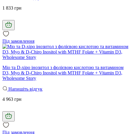
1 833 грн
Під замовлення
Міо та D-хіро інозитол з фолієвою кислотою та витамином
D3, Myo & D-Chiro Inositol with MTHF Folate + Vitamin D3,
Wholesome Story
Напишіть відгук
4 963 грн
Під замовлення