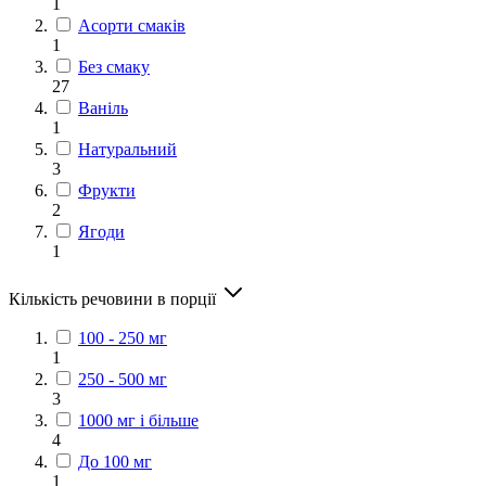
1
Асорти смаків
1
Без смаку
27
Ваніль
1
Натуральний
3
Фрукти
2
Ягоди
1
Кількість речовини в порції
100 - 250 мг
1
250 - 500 мг
3
1000 мг і більше
4
До 100 мг
1