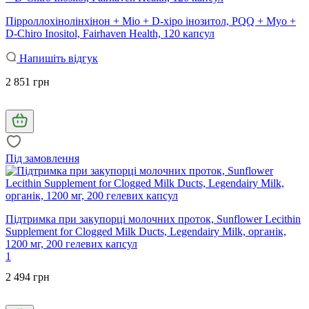
Пірроллохінолінхінон + Міо + D-хіро інозитол, PQQ + Myo +
D-Chiro Inositol, Fairhaven Health, 120 капсул
Напишіть відгук
2 851 грн
Під замовлення
Підтримка при закупорці молочних проток, Sunflower Lecithin
Supplement for Clogged Milk Ducts, Legendairy Milk, органік,
1200 мг, 200 гелевих капсул
1
2 494 грн