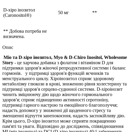
D-хіро інозитол
50 мг
**
(Caronositol®)
** Добова потреба не
визначена.
Опис
Міо та D-хіро інозитол, Myo & D-Chiro Inositol, Wholesome
Story
- це харчова добавка з фолатом і вітаміном D для
підтримки здоров'я жіночої репродуктивної системи і баланс
гормонів. у підтримці здоров'я функцій яєчників та
менструального циклу. Хіроінозитол сприяє здоровому
метаболізму глюкози в крові, зниженню рівня холестерину та
підтримці здоров'я серцево-судинної системи. D-хіроінозит
чинить зміцнюючу дію щодо жіночого гормонального
здоров'я; сприяє підвищенню активності серотоніну,
підтримці гарного настрою та емоційного благополуччя;
надасть допомогу у зниженні дії щоденного стресу та
зменшенні відчуття занепокоєння, надасть заспокійливу дію.
Крім цього, D-хіро інозитол може сприяти покращенню
пам'яті та уваги. Відповідно до досліджень, співвідношення
MI (міо інозитол) та DCI (D-хіро інозитол) 40:1 забезпечить