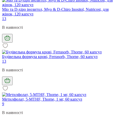
Міо та D-хіро інозитол, Myo & D-Chiro Inositol, Nutricost, для
жінок, 120 капсул
13
В наявності
Будівельна формула крові, Ferrasorb, Thorne, 60 капсул
13
В наявності
Метилфолат, 5-MTHF, Thorne, 1 мг, 60 капсул
9
В наявності