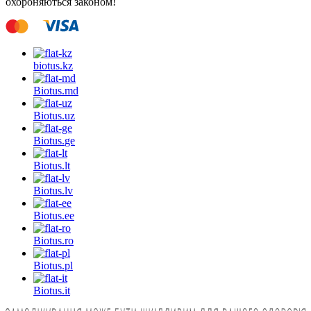
охороняються законом!
biotus.
kz
Biotus.
md
Biotus.
uz
Biotus.
ge
Biotus.
lt
Biotus.
lv
Biotus.
ee
Biotus.
ro
Biotus.
pl
Biotus.
it