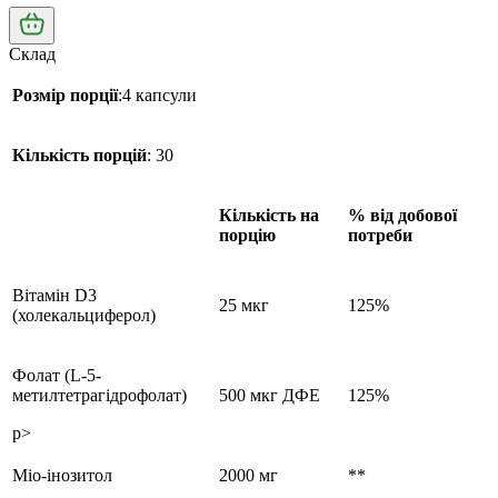
Склад
Розмір порції
:4 капсули
Кількість порцій
: 30
Кількість на
% від добової
порцію
потреби
Вітамін D3
25 мкг
125%
(холекальциферол)
Фолат (L-5-
метилтетрагідрофолат)
500 мкг ДФЕ
125%
p>
Міо-інозитол
2000 мг
**