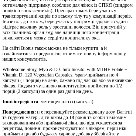
оптимальну підтримку, особливо для жінок із СПКЯ (синдром
полікістозних яєчників). Препарат також бере участь у
транспортуванні жирів по всьому тілу та у комунікації нервів.
Інозитол, до того ж, бере участь у підтримці здоров'я судин і
відіграє важливу роль у зростанні волосся. Він присутній у
всіх тканинах організму, але найвищі його концентрації
виявляються в мозку, серці та кришталику ока.
На сайті Biotus також можна не тільки купити, а й
ознайомитися з продукцією, отримати повну інформацію у
наших консультантів.
Wholesome Story, Myo & D-Chiro Inositol with MTHF Folate +
Vitamin D, 120 Vegetarian Capsules. /span>
приймати по 4
капсули (1 порція) на день, бажано під час їжі або за вказівкою
лікаря. Людям з чутливою конституцією приймати по 1/2
порції (2 капсули) за один раз двічі на день.
Інші інгредієнти
:
метилцелюлоза (капсула).
Попередження
: н
е перевищуйте рекомендовану дозу. Вагітні
та годуючі матері, діти віком до 18 років та особи з відомим
захворюванням або приймаючі ліки, що відпускаються за
рецептом, повинні проконсультуватися з лікарем, перш ніж
приймати цю або будь-яку харчову добавку.
Зберігайте у