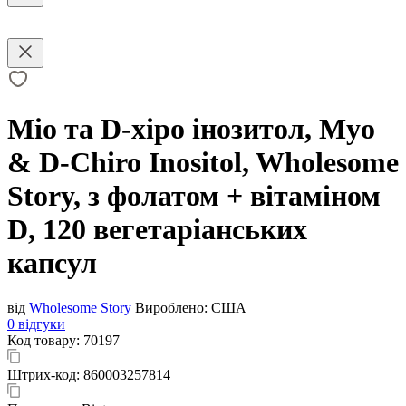
Міо та D-хіро інозитол, Myo
& D-Chiro Inositol, Wholesome
Story, з фолатом + вітаміном
D, 120 вегетаріанських
капсул
від
Wholesome Story
Вироблено:
США
0 відгуки
Код товару:
70197
Штрих-код:
860003257814