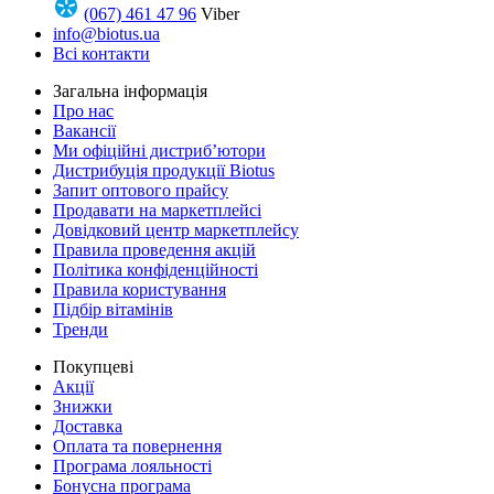
(067) 461 47 96
Viber
info@biotus.ua
Всі контакти
Загальна інформація
Про нас
Вакансії
Ми офіційні дистриб’ютори
Дистрибуція продукції Biotus
Запит оптового прайсу
Продавати на маркетплейсі
Довідковий центр маркетплейсу
Правила проведення акцій
Політика конфіденційності
Правила користування
Підбір вітамінів
Тренди
Покупцеві
Акції
Знижки
Доставка
Оплата та повернення
Програма лояльності
Бонусна програма