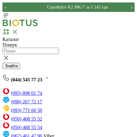
‹
›
Спробуйте K2 MK-7 за 1 145 грн
Каталог
Пошук
Знайти
(044) 545 77 23
(095) 898 01 74
(096) 267 72 17
(093) 771 66 50
(050) 468 55 52
(050) 468 55 54
(067) 461 47 96
Viber