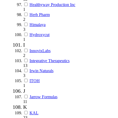
Healthyway Production Inc
1
Herb Pharm
2
Himalaya
3
Hydroxycut
1
I
InnovixLabs
2
Integrative Therapeutics
13
Irwin Naturals
3
ITOH
1
J
Jarrow Formulas
11
K
KAL
23