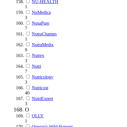
NU-HEALTH
1
NuMedica
3
NusaPure
7
NutraChamps
1
NutraMedix
9
Nutrex
3
Nutri
7
Nutricology
3
Nutricost
40
NutriExpert
3
O
OLLY
1
Oregon's Wild Harvest