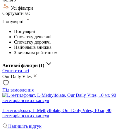
Усі фільтри
Сортувати за:
Популярні
Популярні
Спочатку дешевші
Спочатку дорожчі
Найбільша знижка
З високим рейтингом
Активні фільтри
(1)
Очистити всі
Our Daily Vites
Під замовлення
L-метилфолат, L-Methylfolate, Our Daily Vites, 10 мг, 90
вегетаріанських капсул
Напишіть відгук