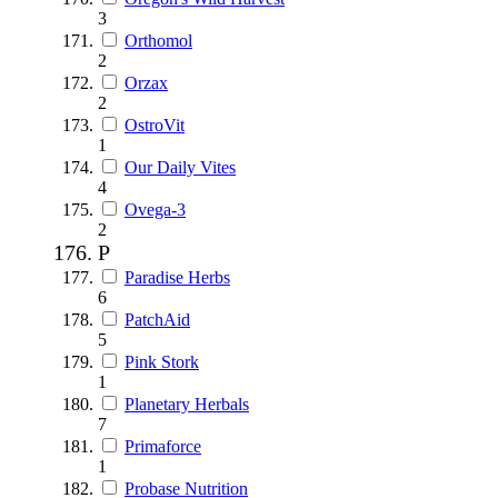
3
Orthomol
2
Orzax
2
OstroVit
1
Our Daily Vites
4
Ovega-3
2
P
Paradise Herbs
6
PatchAid
5
Pink Stork
1
Planetary Herbals
7
Primaforce
1
Probase Nutrition