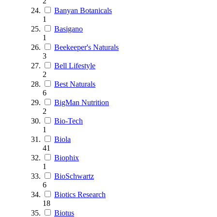
2
Banyan Botanicals
1
Basigano
1
Beekeeper's Naturals
3
Bell Lifestyle
2
Best Naturals
6
BigMan Nutrition
2
Bio-Tech
1
Biola
41
Biophix
1
BioSchwartz
6
Biotics Research
18
Biotus