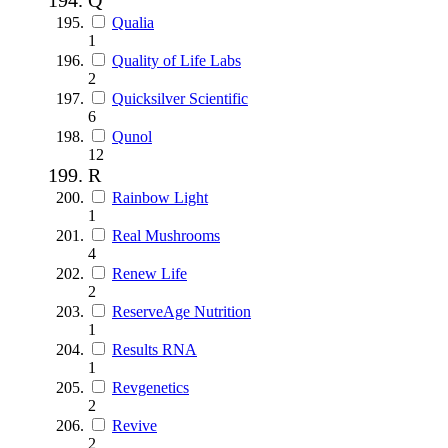
Qualia
1
Quality of Life Labs
2
Quicksilver Scientific
6
Qunol
12
R
Rainbow Light
1
Real Mushrooms
4
Renew Life
2
ReserveAge Nutrition
1
Results RNA
1
Revgenetics
2
Revive
2