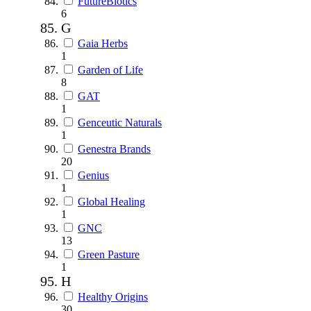
FutureBiotics
6
G
Gaia Herbs
1
Garden of Life
8
GAT
1
Genceutic Naturals
1
Genestra Brands
20
Genius
1
Global Healing
1
GNC
13
Green Pasture
1
H
Healthy Origins
30