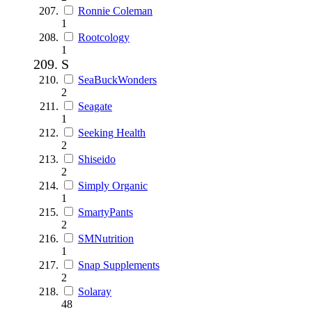
Ronnie Coleman
1
Rootcology
1
S
SeaBuckWonders
2
Seagate
1
Seeking Health
2
Shiseido
2
Simply Organic
1
SmartyPants
2
SMNutrition
1
Snap Supplements
2
Solaray
48