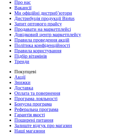
Про нас
Вакансії
Ми офіційні дистриб’ютори
Дистрибуція продукції Biotus
Запит оптового прайсу
Продавати на маркетплейсі
Довідковий центр маркетплейсу
Правила проведення акцій
Політика конфіденційності
Правила користування
Підбір вітамінів
Тренди
Покупцеві
Акції
Знижки
Доставка
Оплата та повернення
Програма лояльності
Бонусна програма
Реферальна програма
Гарантія якості
Поширені питання
Залиште відгук про магазин
Наші магазини