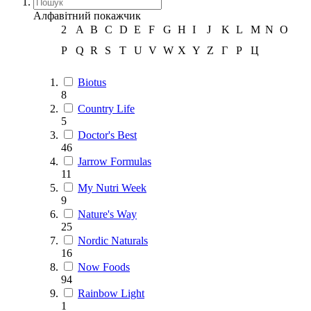
Алфавітний покажчик
2
A
B
C
D
E
F
G
H
I
J
K
L
M
N
O
P
Q
R
S
T
U
V
W
X
Y
Z
Г
Р
Ц
Biotus
8
Country Life
5
Doctor's Best
46
Jarrow Formulas
11
My Nutri Week
9
Nature's Way
25
Nordic Naturals
16
Now Foods
94
Rainbow Light
1