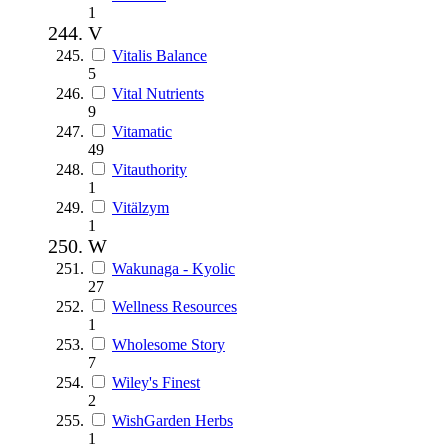
1
V
Vitalis Balance
5
Vital Nutrients
9
Vitamatic
49
Vitauthority
1
Vitälzym
1
W
Wakunaga - Kyolic
27
Wellness Resources
1
Wholesome Story
7
Wiley's Finest
2
WishGarden Herbs
1