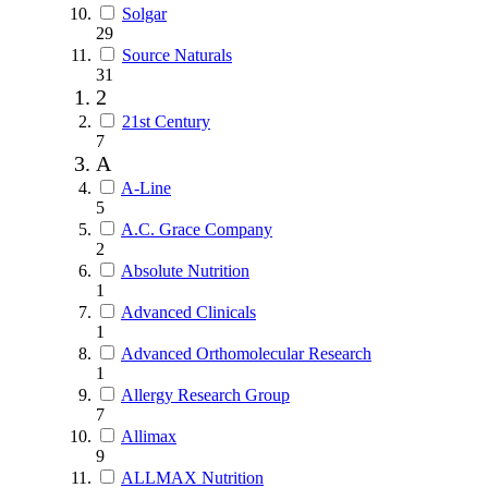
Solgar
29
Source Naturals
31
2
21st Century
7
A
A-Line
5
A.C. Grace Company
2
Absolute Nutrition
1
Advanced Clinicals
1
Advanced Orthomolecular Research
1
Allergy Research Group
7
Allimax
9
ALLMAX Nutrition