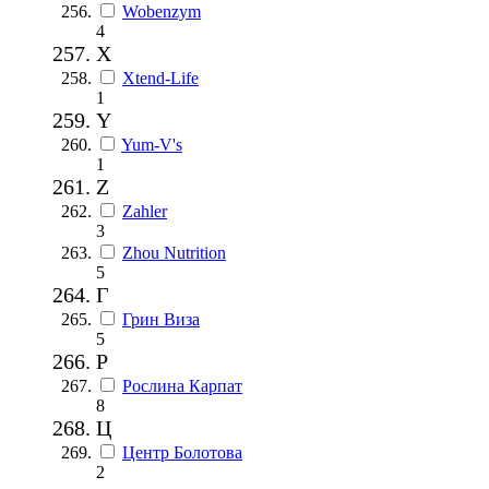
Wobenzym
4
X
Xtend-Life
1
Y
Yum-V's
1
Z
Zahler
3
Zhou Nutrition
5
Г
Грин Виза
5
Р
Рослина Карпат
8
Ц
Центр Болотова
2