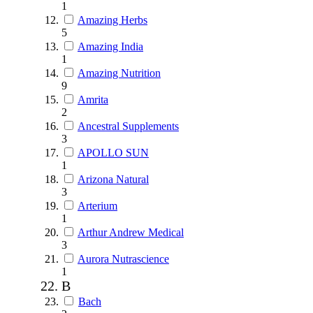
1
Amazing Herbs
5
Amazing India
1
Amazing Nutrition
9
Amrita
2
Ancestral Supplements
3
APOLLO SUN
1
Arizona Natural
3
Arterium
1
Arthur Andrew Medical
3
Aurora Nutrascience
1
B
Bach