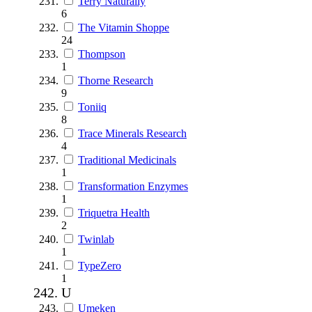
Terry Naturally
6
The Vitamin Shoppe
24
Thompson
1
Thorne Research
9
Toniiq
8
Trace Minerals Research
4
Traditional Medicinals
1
Transformation Enzymes
1
Triquetra Health
2
Twinlab
1
TypeZero
1
U
Umeken