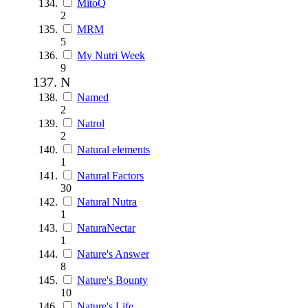
MitoQ
2
MRM
5
My Nutri Week
9
N
Named
2
Natrol
2
Natural elements
1
Natural Factors
30
Natural Nutra
1
NaturaNectar
1
Nature's Answer
8
Nature's Bounty
10
Nature's Life