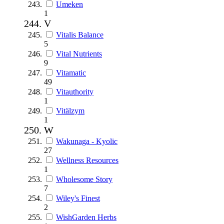
Umeken
1
V
Vitalis Balance
5
Vital Nutrients
9
Vitamatic
49
Vitauthority
1
Vitälzym
1
W
Wakunaga - Kyolic
27
Wellness Resources
1
Wholesome Story
7
Wiley's Finest
2
WishGarden Herbs