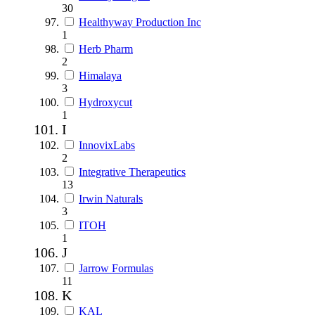
30
Healthyway Production Inc
1
Herb Pharm
2
Himalaya
3
Hydroxycut
1
I
InnovixLabs
2
Integrative Therapeutics
13
Irwin Naturals
3
ITOH
1
J
Jarrow Formulas
11
K
KAL