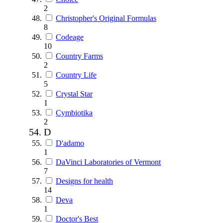
2
Christopher's Original Formulas
8
Codeage
10
Country Farms
2
Country Life
5
Crystal Star
1
Cymbiotika
2
D
D'adamo
1
DaVinci Laboratories of Vermont
7
Designs for health
14
Deva
1
Doctor's Best