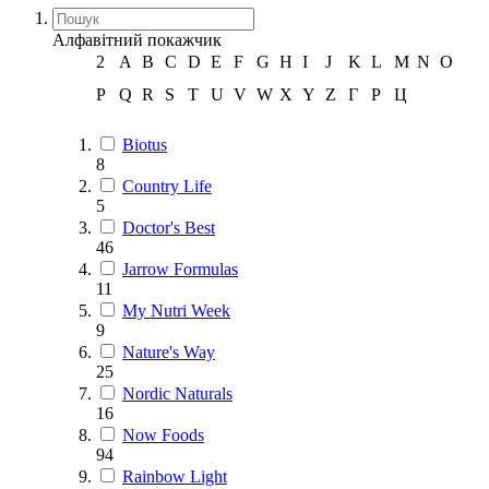
Алфавітний покажчик
2
A
B
C
D
E
F
G
H
I
J
K
L
M
N
O
P
Q
R
S
T
U
V
W
X
Y
Z
Г
Р
Ц
Biotus
8
Country Life
5
Doctor's Best
46
Jarrow Formulas
11
My Nutri Week
9
Nature's Way
25
Nordic Naturals
16
Now Foods
94
Rainbow Light