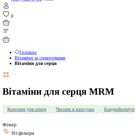
0
Головна
Вітаміни за симптомами
Вітаміни для серця
Вітаміни для серця MRM
Коензим для серця
Часник в капсулах
Кардіоформул
Фільтр
Усі фільтри