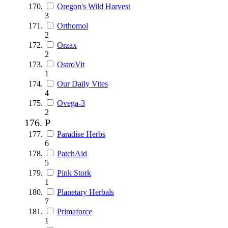
Oregon's Wild Harvest
3
Orthomol
2
Orzax
2
OstroVit
1
Our Daily Vites
4
Ovega-3
2
P
Paradise Herbs
6
PatchAid
5
Pink Stork
1
Planetary Herbals
7
Primaforce
1