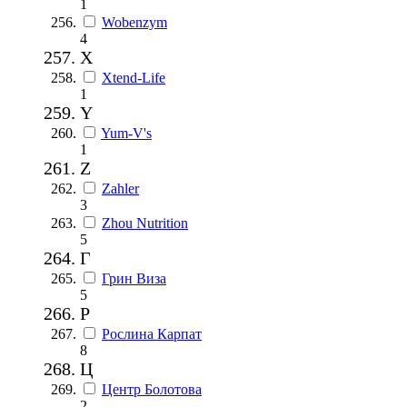
1
Wobenzym
4
X
Xtend-Life
1
Y
Yum-V's
1
Z
Zahler
3
Zhou Nutrition
5
Г
Грин Виза
5
Р
Рослина Карпат
8
Ц
Центр Болотова
2