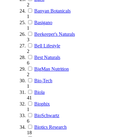
2
Banyan Botanicals
1
Basigano
1
Beekeeper's Naturals
3
Bell Lifestyle
2
Best Naturals
6
BigMan Nutrition
2
Bio-Tech
1
Biola
41
Biophix
1
BioSchwartz
6
Biotics Research
18