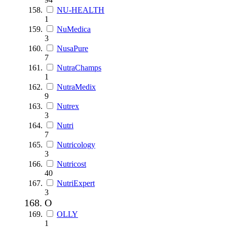
NU-HEALTH
1
NuMedica
3
NusaPure
7
NutraChamps
1
NutraMedix
9
Nutrex
3
Nutri
7
Nutricology
3
Nutricost
40
NutriExpert
3
O
OLLY
1