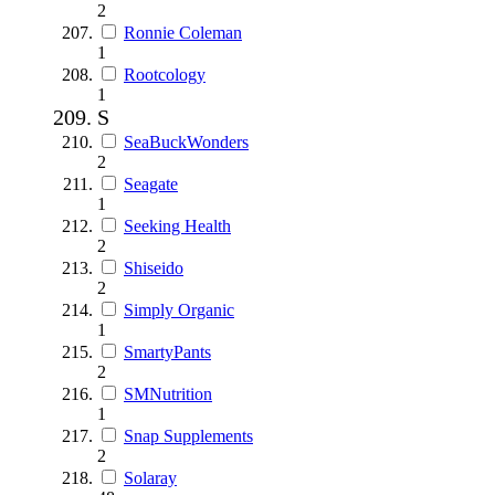
2
Ronnie Coleman
1
Rootcology
1
S
SeaBuckWonders
2
Seagate
1
Seeking Health
2
Shiseido
2
Simply Organic
1
SmartyPants
2
SMNutrition
1
Snap Supplements
2
Solaray