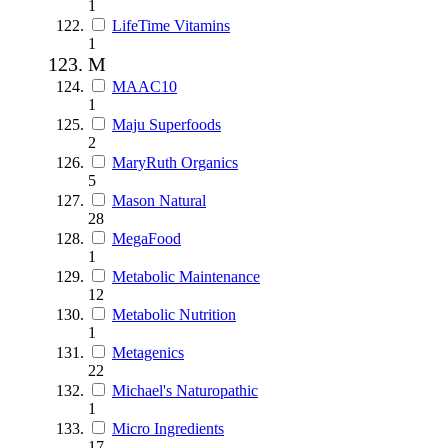
1
LifeTime Vitamins
1
M
MAAC10
1
Maju Superfoods
2
MaryRuth Organics
5
Mason Natural
28
MegaFood
1
Metabolic Maintenance
12
Metabolic Nutrition
1
Metagenics
22
Michael's Naturopathic
1
Micro Ingredients
17