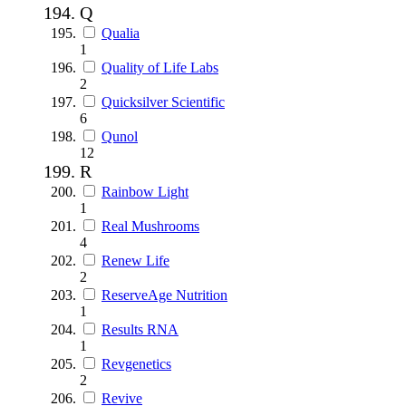
Q
Qualia
1
Quality of Life Labs
2
Quicksilver Scientific
6
Qunol
12
R
Rainbow Light
1
Real Mushrooms
4
Renew Life
2
ReserveAge Nutrition
1
Results RNA
1
Revgenetics
2
Revive