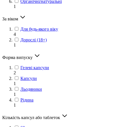
Органічні/натуральні
1
За віком
Для будь-якого віку
4
Дорослі (18+)
1
Форма випуску
Гелеві капсули
2
Капсули
1
Льодяники
1
Рідина
1
Кількість капсул або таблеток