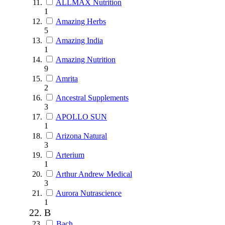
ALLMAX Nutrition
1
Amazing Herbs
5
Amazing India
1
Amazing Nutrition
9
Amrita
2
Ancestral Supplements
3
APOLLO SUN
1
Arizona Natural
3
Arterium
1
Arthur Andrew Medical
3
Aurora Nutrascience
1
B
Bach