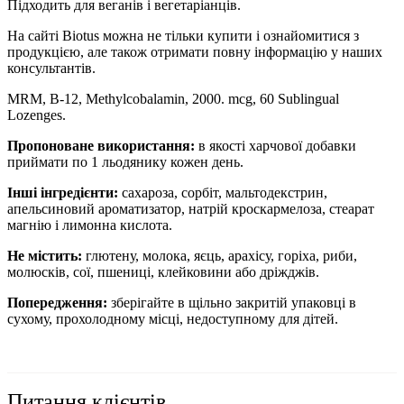
Підходить для веганів і вегетаріанців.
На сайті Biotus можна не тільки купити і ознайомитися з
продукцією, але також отримати повну інформацію у наших
консультантів.
MRM, B-12, Methylcobalamin, 2000. mcg, 60 Sublingual
Lozenges.
Пропоноване використання:
в якості харчової добавки
приймати по 1 льодянику кожен день.
Інші інгредієнти:
сахароза, сорбіт, мальтодекстрин,
апельсиновий ароматизатор, натрій кроскармелоза, стеарат
магнію і лимонна кислота.
Не містить:
глютену, молока, яєць, арахісу, горіха, риби,
молюсків, сої, пшениці, клейковини або дріжджів.
Попередження:
зберігайте в щільно закритій упаковці в
сухому, прохолодному місці, недоступному для дітей.
Питання клієнтів