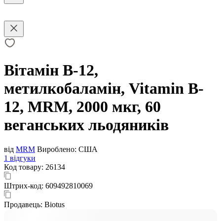
Вітамін В-12,
метилкобаламін, Vitamin B-
12, MRM, 2000 мкг, 60
веганських льодяників
від
MRM
Вироблено:
США
1 відгуки
Код товару:
26134
Штрих-код:
609492810069
Продавець:
Biotus