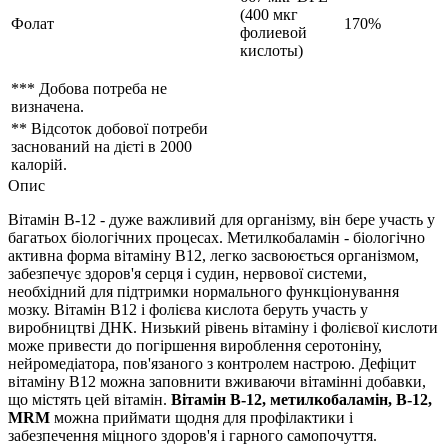
(400 мкг
Фолат
170%
фолиевой
кислоты)
*** Добова потреба не
визначена.
** Відсоток добової потреби
заснований на дієті в 2000
калорій.
Опис
Вітамін В-12 - дуже важливий для організму, він бере участь у
багатьох біологічних процесах. Метилкобаламін - біологічно
активна форма вітаміну В12, легко засвоюється організмом,
забезпечує здоров'я серця і судин, нервової системи,
необхідний для підтримки нормального функціонування
мозку. Вітамін B12 і фолієва кислота беруть участь у
виробництві ДНК. Низький рівень вітаміну і фолієвої кислоти
може привести до погіршення вироблення серотоніну,
нейромедіатора, пов'язаного з контролем настрою. Дефіцит
вітаміну В12 можна заповнити вживаючи вітамінні добавки,
що містять цей вітамін.
Вітамін В-12, метилкобаламін, B-12,
MRM
можна приймати щодня для профілактики і
забезпечення міцного здоров'я і гарного самопочуття.