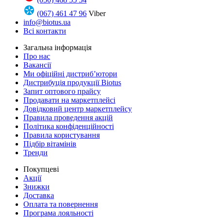
(067) 461 47 96
Viber
info@biotus.ua
Всі контакти
Загальна інформація
Про нас
Вакансії
Ми офіційні дистриб’ютори
Дистрибуція продукції Biotus
Запит оптового прайсу
Продавати на маркетплейсі
Довідковий центр маркетплейсу
Правила проведення акцій
Політика конфіденційності
Правила користування
Підбір вітамінів
Тренди
Покупцеві
Акції
Знижки
Доставка
Оплата та повернення
Програма лояльності