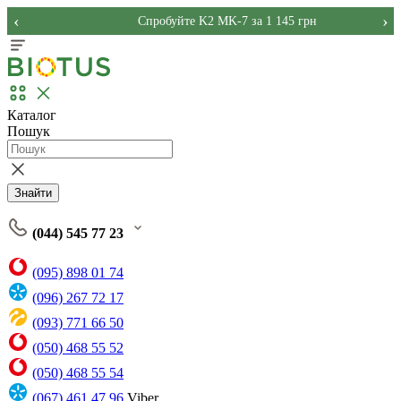
‹
›
Спробуйте K2 MK-7 за 1 145 грн
Каталог
Пошук
Знайти
(044) 545 77 23
(095) 898 01 74
(096) 267 72 17
(093) 771 66 50
(050) 468 55 52
(050) 468 55 54
(067) 461 47 96
Viber