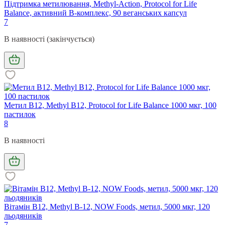
Підтримка метилювання, Methyl-Action, Protocol for Life
Balance, активний В-комплекс, 90 веганських капсул
7
В наявності (закінчується)
Метил В12, Methyl B12, Protocol for Life Balance 1000 мкг, 100
пастилок
8
В наявності
Вітамін В12, Methyl B-12, NOW Foods, метил, 5000 мкг, 120
льодяників
7