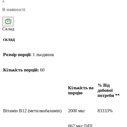
В наявності
Склад
склад
Розмір порції:
1 льодяник
Кількість порцій:
60
% Від
Кількість на
добової
порцію
потреби **
Вітамін B12 (метилкобаламін)
2000 мкг
83333%
667 мкг DFE