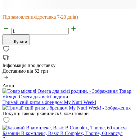
Під замовлення
(доставка 7-20 днів)
Купити
Інформація про доставку
Доставимо від
52 грн
Акції
Товар
місяця! Омега для всієї родини.
Тримай свій ритм з брендом My Nutri Week!
Покупці також цікавились
Схожі товари
Базовий В комплекс, Basic B Complex, Thorne, 60 капсул
7