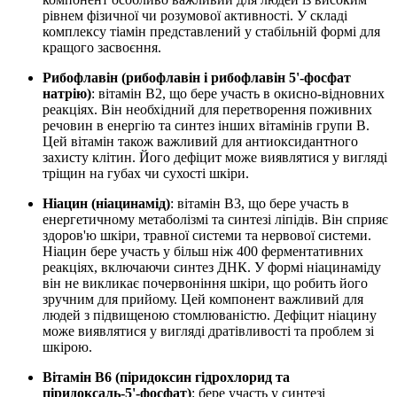
рівнем фізичної чи розумової активності. У складі
комплексу тіамін представлений у стабільній формі для
кращого засвоєння.
Рибофлавін (рибофлавін і рибофлавін 5'-фосфат
натрію)
: вітамін B2, що бере участь в окисно-відновних
реакціях. Він необхідний для перетворення поживних
речовин в енергію та синтез інших вітамінів групи B.
Цей вітамін також важливий для антиоксидантного
захисту клітин. Його дефіцит може виявлятися у вигляді
тріщин на губах чи сухості шкіри.
Ніацин (ніацинамід)
: вітамін B3, що бере участь в
енергетичному метаболізмі та синтезі ліпідів. Він сприяє
здоров'ю шкіри, травної системи та нервової системи.
Ніацин бере участь у більш ніж 400 ферментативних
реакціях, включаючи синтез ДНК. У формі ніацинаміду
він не викликає почервоніння шкіри, що робить його
зручним для прийому. Цей компонент важливий для
людей з підвищеною стомлюваністю. Дефіцит ніацину
може виявлятися у вигляді дратівливості та проблем зі
шкірою.
Вітамін B6 (піридоксин гідрохлорид та
піридоксаль-5'-фосфат)
: бере участь у синтезі