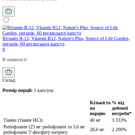
Вітамін В-12, Vitamin B12, Nature's Plus, Source of Life Garden,
органік, 60 веганських капсул
8
В наявності
Склад
Розмір порції:
1 капсула
Кількість
% від
на
добової
порцію
потреби*
Тіамін (тіамін HCl)
40 мг
3 333%
Рибофлавін (25 мг рибофлавін та 3,6 мг
28,6 мг
2 200%
рибофлавін 5'-фосфату натрію)