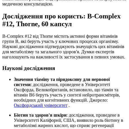
медичною консультацією.
Дослідження про користь: B-Complex
#12, Thorne, 60 капсул
B-Complex #12 від Thorne містить активні форми вітамінів
групи B, які беруть участь у ключових процесах організму.
Наукові дослідження підтверджують значущість цих вітамінів
для метаболізму та загального здоров'я. Думки експертів
наголошують на важливості їх застосування в певних умовах.
Наукові дослідження
Значення тіаміну та піридоксину для нервової
системи
: дослідження, проведене в Університеті
Оксфорда, Великобританія, встановило, що тіамін та
вітамін B6 беруть участь у синтезі нейротрансмітерів,
необхідних для когнітивних функцій. Джерело:
Оксфордський університет
.
Біотин та здоров'я шкіри
: дослідження, проведене в
Університеті Каліфорнії, США, виявило роль біотину в
метаболізмі жирних кислот, що сприяє регенерації