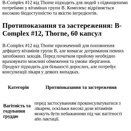
B-Complex #12 від Thorne підходить для людей з підвищеними
потребами у вітамінах групи B. Комплекс відрізняється
високою біодоступністю та якістю інгредієнтів.
Протипоказання та застереження: B-
Complex #12, Thorne, 60 капсул
B-Complex #12 від Thorne призначений для поповнення
дефіциту вітамінів групи B, але вимагає дотримання певних
запобіжних заходів. Перед початком прийому необхідно
враховувати можливі обмеження та умови зберігання.
Продукт підходить для більшості дорослих, але потребує
консультації лікаря у деяких випадках.
Категорія
Протипоказання та застереження
перед застосуванням проконсультуватися з
Вагітність та
лікарем, оскільки високі дози вітамінів
годування
можуть бути небажаними під час вагітності
груддю
або лактації.