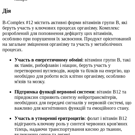
Дія
B-Complex #12 містить активні форми вітамінів групи B, які
беруть участь у ключових процесах організму. Комплекс
розроблений для поповнення дефіциту цих вітамінів,
особливо при порушення їх засвоєння. Продукт орієнтований
на загальне зміцнення організму та участь у метаболічних
процесах.
Участь в енергетичному обміні
: вітаміни групи B, такі
як тіамін, рибофлавін і ніацин, беруть участь у
перетворенні вуглеводів, жирів та білків на енергію, що
необхідно для роботи всіх клітин організму, особливо
м'язів та мозку.
Підтримка функції нервової системи
: вітамін B12 та
піридоксин сприяють синтезу нейротрансмітерів,
необхідних для передачі сигналів у нервовій системі, що
важливо для когнітивних функцій та емоційного стану.
Участь в утворенні еритроцитів
: фолат і вітамін B12
відіграють ключову роль у синтезі червоних кров'яних
тілець, надаючи транспортування кисню до тканин,
включаючи серце та легені.