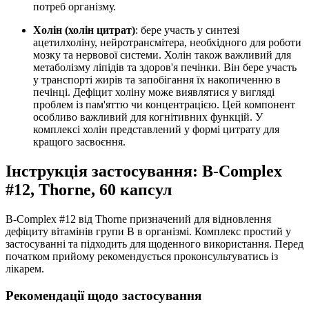
потреб організму.
Холін (холін цитрат)
: бере участь у синтезі
ацетилхоліну, нейротрансмітера, необхідного для роботи
мозку та нервової системи. Холін також важливий для
метаболізму ліпідів та здоров'я печінки. Він бере участь
у транспорті жирів та запобігання їх накопиченню в
печінці. Дефіцит холіну може виявлятися у вигляді
проблем із пам'яттю чи концентрацією. Цей компонент
особливо важливий для когнітивних функцій. У
комплексі холін представлений у формі цитрату для
кращого засвоєння.
Інструкція застосування: B-Complex
#12, Thorne, 60 капсул
B-Complex #12 від Thorne призначений для відновлення
дефіциту вітамінів групи B в організмі. Комплекс простий у
застосуванні та підходить для щоденного використання. Перед
початком прийому рекомендується проконсультуватись із
лікарем.
Рекомендації щодо застосування