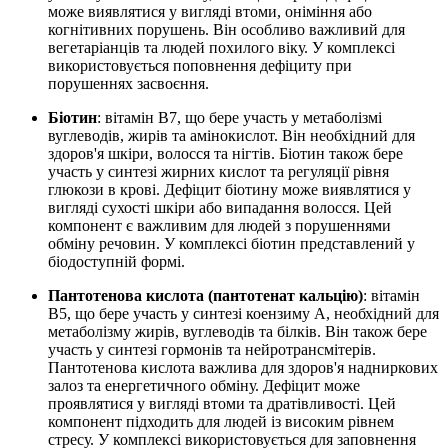
може виявлятися у вигляді втоми, оніміння або
когнітивних порушень. Він особливо важливий для
вегетаріанців та людей похилого віку. У комплексі
використовується поповнення дефіциту при
порушеннях засвоєння.
Біотин
: вітамін B7, що бере участь у метаболізмі
вуглеводів, жирів та амінокислот. Він необхідний для
здоров'я шкіри, волосся та нігтів. Біотин також бере
участь у синтезі жирних кислот та регуляції рівня
глюкози в крові. Дефіцит біотину може виявлятися у
вигляді сухості шкіри або випадання волосся. Цей
компонент є важливим для людей з порушеннями
обміну речовин. У комплексі біотин представлений у
біодоступній формі.
Пантотенова кислота (пантотенат кальцію)
: вітамін
B5, що бере участь у синтезі коензиму А, необхідний для
метаболізму жирів, вуглеводів та білків. Він також бере
участь у синтезі гормонів та нейротрансмітерів.
Пантотенова кислота важлива для здоров'я надниркових
залоз та енергетичного обміну. Дефіцит може
проявлятися у вигляді втоми та дратівливості. Цей
компонент підходить для людей із високим рівнем
стресу. У комплексі використовується для заповнення