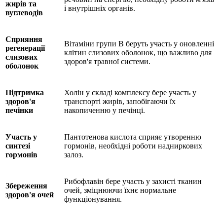
жирів та
і внутрішніх органів.
вуглеводів
Сприяння
Вітаміни групи B беруть участь у оновленні
регенерації
клітин слизових оболонок, що важливо для
слизових
здоров'я травної системи.
оболонок
Підтримка
Холін у складі комплексу бере участь у
здоров'я
транспорті жирів, запобігаючи їх
печінки
накопиченню у печінці.
Участь у
Пантотенова кислота сприяє утворенню
синтезі
гормонів, необхідні роботи надниркових
гормонів
залоз.
Рибофлавін бере участь у захисті тканин
Збереження
очей, зміцнюючи їхнє нормальне
здоров'я очей
функціонування.