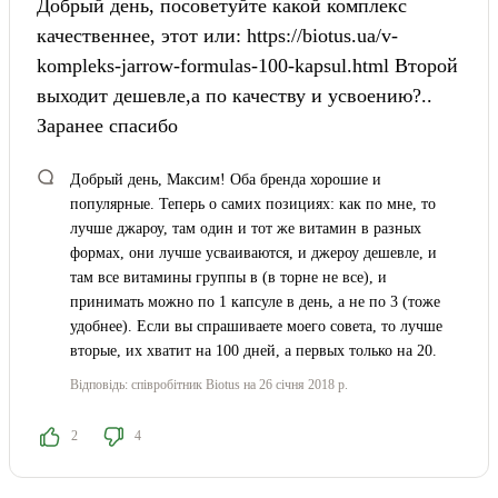
Добрый день, посоветуйте какой комплекс
качественнее, этот или: https://biotus.ua/v-
kompleks-jarrow-formulas-100-kapsul.html Второй
выходит дешевле,а по качеству и усвоению?..
Заранее спасибо
Добрый день, Максим! Оба бренда хорошие и
популярные. Теперь о самих позициях: как по мне, то
лучше джароу, там один и тот же витамин в разных
формах, они лучше усваиваются, и джероу дешевле, и
там все витамины группы в (в торне не все), и
принимать можно по 1 капсуле в день, а не по 3 (тоже
удобнее). Если вы спрашиваете моего совета, то лучше
вторые, их хватит на 100 дней, а первых только на 20.
Відповідь:
співробітник Biotus
на 26 січня 2018 р.
2
4