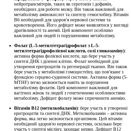
нейротрансмітерів, таких як серотонін і дофамін,
необхідних для роботи мозку. Він також важливий для
метаболізму амінокислот та синтезу гемоглобіну. Вітамін
B6 необхідний для здоров'я нервової системи та
кровотворення. Його дефіцит може виявлятися у вигляді
дратівливості та анемії. Цей компонент особливо
важливий для людей із порушеннями метаболізму.
Фолат (L-5-метилтетрагідрофолат з L-5-
метилтетрагідрофолієвої кислоти, солі глюкозаміну)
:
активна форма фолієвої кислоти, що бере участь у
синтезі ДНК і діленні клітин. Фолат необхідний для
утворення еритроцитів та регенерації тканин. Він також
бере участь у метаболізмі гомоцистеїну, що пов'язане з
функцією серцево-судинної системи. Активна форма (5-
MTHF) легко засвоюється навіть за порушення
метаболізму фолатів. Цей компонент важливий для
вагітних жінок та людей з генетичними особливостями
метаболізму. Дефіцит фолату може спричинити анемію.
Вітамін B12 (метилкобаламін)
: бере участь в утворенні
еритроцитів та синтезі ДНК. Метилкобаламін – активна
форма, яка легко засвоюється організмом. Цей вітамін
необхідний здоров'ю нервової системи, оскільки бере
участь у синтезі мієліну, захищає нерви. Дефіцит B12