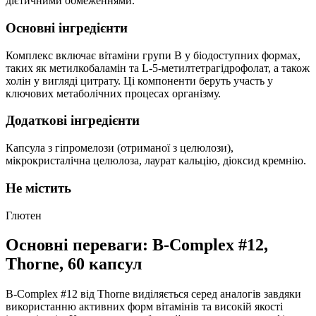
дієтичними обмеженнями.
Основні інгредієнти
Комплекс включає вітаміни групи B у біодоступних формах,
таких як метилкобаламін та L-5-метилтетрагідрофолат, а також
холін у вигляді цитрату. Ці компоненти беруть участь у
ключових метаболічних процесах організму.
Додаткові інгредієнти
Капсула з гіпромелози (отриманої з целюлози),
мікрокристалічна целюлоза, лаурат кальцію, діоксид кремнію.
Не містить
Глютен
Основні переваги: B-Complex #12,
Thorne, 60 капсул
B-Complex #12 від Thorne виділяється серед аналогів завдяки
використанню активних форм вітамінів та високій якості