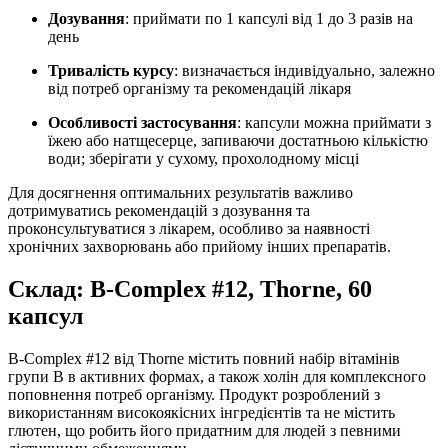
Дозування
: приймати по 1 капсулі від 1 до 3 разів на
день
Тривалість курсу
: визначається індивідуально, залежно
від потреб організму та рекомендацій лікаря
Особливості застосування
: капсули можна приймати з
їжею або натщесерце, запиваючи достатньою кількістю
води; зберігати у сухому, прохолодному місці
Для досягнення оптимальних результатів важливо
дотримуватись рекомендацій з дозування та
проконсультуватися з лікарем, особливо за наявності
хронічних захворювань або прийому інших препаратів.
Склад: B-Complex #12, Thorne, 60
капсул
B-Complex #12 від Thorne містить повний набір вітамінів
групи B в активних формах, а також холін для комплексного
поповнення потреб організму. Продукт розроблений з
використанням високоякісних інгредієнтів та не містить
глютен, що робить його придатним для людей з певними