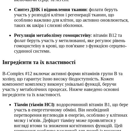
Синтез ДНК і відновлення тканин
: фолати беруть
участь у розподілі клітин і регенерації тканин, що
особливо важливо для клітин, що активно оновлюються,
таких як шкіра і слизові оболонки.
Регуляція метаболізму гомоцистеїну
: вітамін B12 та
фолат беруть участь у метилюванні, яке регулює рівень
гомоцистеїну в крові, що пов'язане з функцією серцево-
судинної системи.
Інгредієнти та їх властивості
B-Complex #12 включає активні форми вітамінів групи B та
холіну, що гарантує їхню високу біодоступність. Кожен
компонент комплексу виконує унікальні функції, беручи
участь у метаболічних процесах. Нижче наведено основні
інгредієнти та їх властивості.
Тіамін (тіамін HCl)
: водорозчинний вітамін B1, що бере
участь в енергетичному обміні. Він необхідний
перетворення вуглеводів в енергію, особливо у клітинах
мозку і м'язів. Дефіцит тіаміну може проявлятися у
вигляді втоми та зниження когнітивних функцій. Цей
компонент особливо важливий для людей із високим