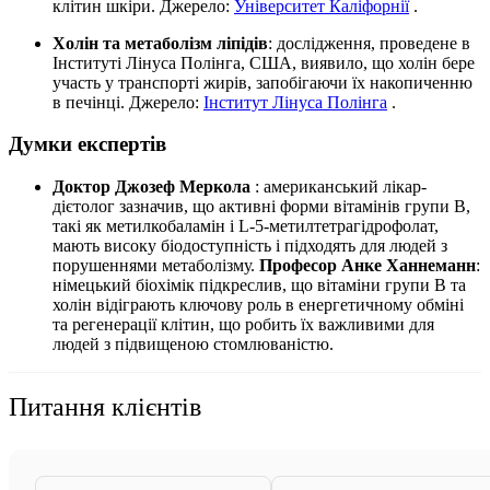
клітин шкіри. Джерело:
Університет Каліфорнії
.
Холін та метаболізм ліпідів
: дослідження, проведене в
Інституті Лінуса Полінга, США, виявило, що холін бере
участь у транспорті жирів, запобігаючи їх накопиченню
в печінці. Джерело:
Інститут Лінуса Полінга
.
Думки експертів
Доктор Джозеф Меркола
: американський лікар-
дієтолог зазначив, що активні форми вітамінів групи B,
такі як метилкобаламін і L-5-метилтетрагідрофолат,
мають високу біодоступність і підходять для людей з
порушеннями метаболізму.
Професор Анке Ханнеманн
:
німецький біохімік підкреслив, що вітаміни групи B та
холін відіграють ключову роль в енергетичному обміні
та регенерації клітин, що робить їх важливими для
людей з підвищеною стомлюваністю.
Питання клієнтів