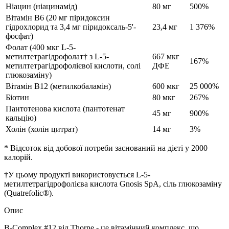
Ніацин (ніацинамід)
80 мг
500%
Вітамін B6 (20 мг піридоксин
гідрохлорид та 3,4 мг піридоксаль-5'-
23,4 мг
1 376%
фосфат)
Фолат (400 мкг L-5-
метилтетрагідрофолат† з L-5-
667 мкг
167%
метилтетрагідрофолієвої кислоти, солі
ДФЕ
глюкозаміну)
Вітамін B12 (метилкобаламін)
600 мкг
25 000%
Біотин
80 мкг
267%
Пантотенова кислота (пантотенат
45 мг
900%
кальцію)
Холін (холін цитрат)
14 мг
3%
* Відсоток від добової потреби заснований на дієті у 2000
калорій.
†У цьому продукті використовується L-5-
метилтетрагідрофолієва кислота Gnosis SpA, сіль глюкозаміну
(Quatrefolic®).
Опис
B-Complex #12 від Thorne - це вітамінний комплекс, що