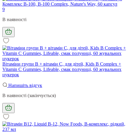
Комплекс B-100, B-100 Complex, Nature's Way, 60 капсул
9
В наявності
Вітаміни групи В + вітамін С, для дітей, Kids B Complex +
Vitamin C Gummies, Lifeable, смак полуниці, 60 жувальних
цукерок
Напишіть відгук
В наявності (закінчується)