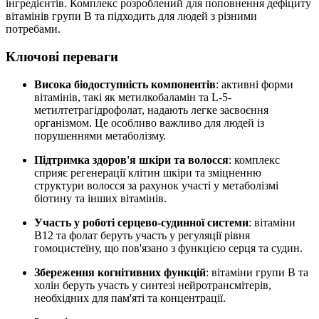
інгредієнтів. Комплекс розроблений для поповнення дефіциту
вітамінів групи B та підходить для людей з різними
потребами.
Ключові переваги
Висока біодоступність компонентів
: активні форми
вітамінів, такі як метилкобаламін та L-5-
метилтетрагідрофолат, надають легке засвоєння
організмом. Це особливо важливо для людей із
порушеннями метаболізму.
Підтримка здоров'я шкіри та волосся
: комплекс
сприяє регенерації клітин шкіри та зміцненню
структури волосся за рахунок участі у метаболізмі
біотину та інших вітамінів.
Участь у роботі серцево-судинної системи
: вітаміни
B12 та фолат беруть участь у регуляції рівня
гомоцистеїну, що пов'язано з функцією серця та судин.
Збереження когнітивних функцій
: вітаміни групи B та
холін беруть участь у синтезі нейротрансмітерів,
необхідних для пам'яті та концентрації.