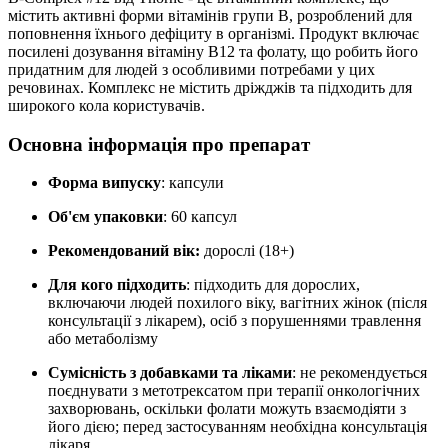
містить активні форми вітамінів групи B, розроблений для
поповнення їхнього дефіциту в організмі. Продукт включає
посилені дозування вітаміну B12 та фолату, що робить його
придатним для людей з особливими потребами у цих
речовинах. Комплекс не містить дріжджів та підходить для
широкого кола користувачів.
Основна інформація про препарат
Форма випуску
: капсули
Об'єм упаковки
: 60 капсул
Рекомендований вік:
дорослі (18+)
Для кого підходить
: підходить для дорослих,
включаючи людей похилого віку, вагітних жінок (після
консультації з лікарем), осіб з порушеннями травлення
або метаболізму
Сумісність з добавками та ліками
: не рекомендується
поєднувати з метотрексатом при терапії онкологічних
захворювань, оскільки фолати можуть взаємодіяти з
його дією; перед застосуванням необхідна консультація
лікаря