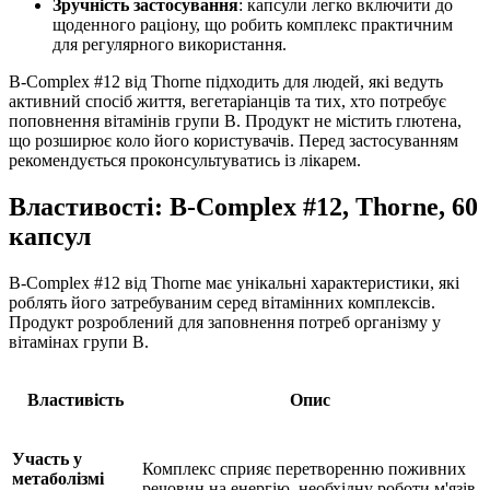
Зручність застосування
: капсули легко включити до
щоденного раціону, що робить комплекс практичним
для регулярного використання.
B-Complex #12 від Thorne підходить для людей, які ведуть
активний спосіб життя, вегетаріанців та тих, хто потребує
поповнення вітамінів групи B. Продукт не містить глютена,
що розширює коло його користувачів. Перед застосуванням
рекомендується проконсультуватись із лікарем.
Властивості: B-Complex #12, Thorne, 60
капсул
B-Complex #12 від Thorne має унікальні характеристики, які
роблять його затребуваним серед вітамінних комплексів.
Продукт розроблений для заповнення потреб організму у
вітамінах групи B.
Властивість
Опис
Участь у
Комплекс сприяє перетворенню поживних
метаболізмі
речовин на енергію, необхідну роботи м'язів