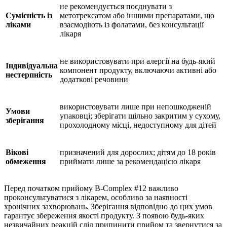
не рекомендується поєднувати з
Сумісність із
метотрексатом або іншими препаратами, що
ліками
взаємодіють із фолатами, без консультації
лікаря
не використовувати при алергії на будь-який
Індивідуальна
компонент продукту, включаючи активні або
нестерпність
додаткові речовини
використовувати лише при непошкодженій
Умови
упаковці; зберігати щільно закритим у сухому,
зберігання
прохолодному місці, недоступному для дітей
Вікові
призначений для дорослих; дітям до 18 років
обмеження
приймати лише за рекомендацією лікаря
Перед початком прийому B-Complex #12 важливо
проконсультуватися з лікарем, особливо за наявності
хронічних захворювань. Зберігання відповідно до цих умов
гарантує збереження якості продукту. З появою будь-яких
незвичайних реакцій слід припинити прийом та звернутися за