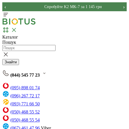
‹
›
Спробуйте K2 MK-7 за 1 145 грн
Каталог
Пошук
Знайти
(044) 545 77 23
(095) 898 01 74
(096) 267 72 17
(093) 771 66 50
(050) 468 55 52
(050) 468 55 54
(067) 461 47 96
Viber