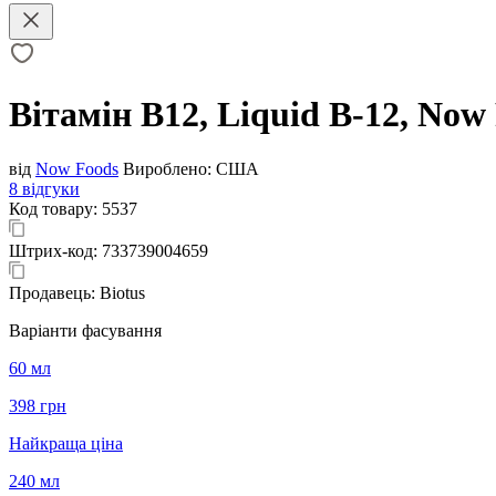
Вітамін В12, Liquid B-12, Now
від
Now Foods
Вироблено:
США
8 відгуки
Код товару:
5537
Штрих-код:
733739004659
Продавець:
Biotus
Варіанти фасування
60 мл
398 грн
Найкраща ціна
240 мл