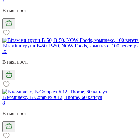
В наявності
Вітаміни групи В-50, B-50, NOW Foods, комплекс, 100 вегетарі
25
В наявності
В комплекс, B-Complex # 12, Thorne, 60 капсул
8
В наявності