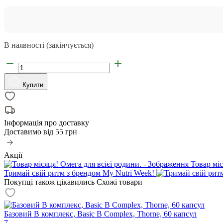
В наявності (закінчується)
Купити
Інформація про доставку
Доставимо від
55 грн
Акції
Товар міс
Тримай свій ритм з брендом My Nutri Week!
Покупці також цікавились
Схожі товари
Базовий В комплекс, Basic B Complex, Thorne, 60 капсул
7