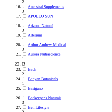
2
Ancestral Supplements
3
APOLLO SUN
1
Arizona Natural
3
Arterium
1
Arthur Andrew Medical
3
Aurora Nutrascience
1
B
Bach
2
Banyan Botanicals
1
Basigano
1
Beekeeper's Naturals
3
Bell Lifestyle
2