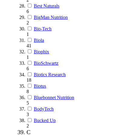
Best Naturals
6
BigMan Nutrition
2
Bio-Tech
1
Biola
41
Biophix
1
BioSchwartz
6
Biotics Research
18
Biotus
8
Bluebonnet Nutrition
5
BodyTech
3
Bucked Up
2
C