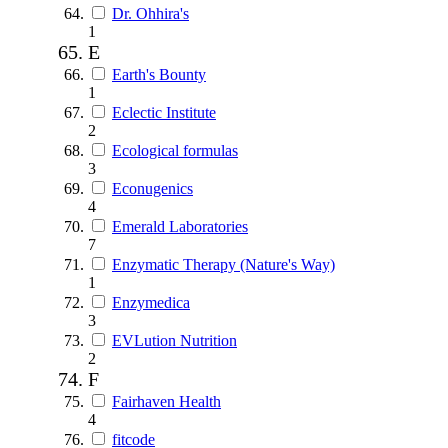
Dr. Ohhira's
1
E
Earth's Bounty
1
Eclectic Institute
2
Ecological formulas
3
Econugenics
4
Emerald Laboratories
7
Enzymatic Therapy (Nature's Way)
1
Enzymedica
3
EVLution Nutrition
2
F
Fairhaven Health
4
fitcode