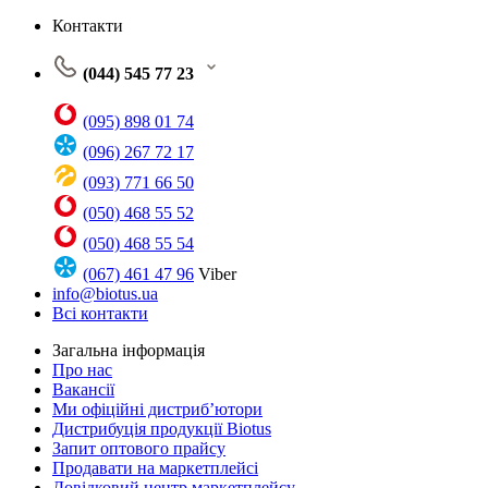
Контакти
(044) 545 77 23
(095) 898 01 74
(096) 267 72 17
(093) 771 66 50
(050) 468 55 52
(050) 468 55 54
(067) 461 47 96
Viber
info@biotus.ua
Всі контакти
Загальна інформація
Про нас
Вакансії
Ми офіційні дистриб’ютори
Дистрибуція продукції Biotus
Запит оптового прайсу
Продавати на маркетплейсі
Довідковий центр маркетплейсу