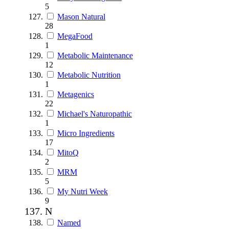
5
Mason Natural
28
MegaFood
1
Metabolic Maintenance
12
Metabolic Nutrition
1
Metagenics
22
Michael's Naturopathic
1
Micro Ingredients
17
MitoQ
2
MRM
5
My Nutri Week
9
N
Named