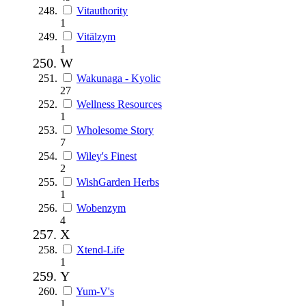
Vitauthority
1
Vitälzym
1
W
Wakunaga - Kyolic
27
Wellness Resources
1
Wholesome Story
7
Wiley's Finest
2
WishGarden Herbs
1
Wobenzym
4
X
Xtend-Life
1
Y
Yum-V's
1