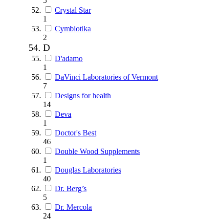
5
Crystal Star
1
Cymbiotika
2
D
D'adamo
1
DaVinci Laboratories of Vermont
7
Designs for health
14
Deva
1
Doctor's Best
46
Double Wood Supplements
1
Douglas Laboratories
40
Dr. Berg’s
5
Dr. Mercola
24