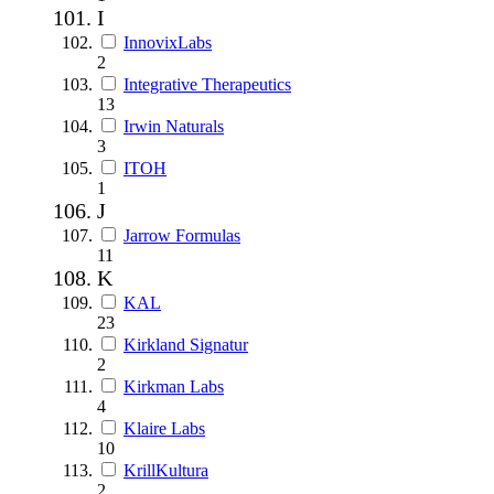
I
InnovixLabs
2
Integrative Therapeutics
13
Irwin Naturals
3
ITOH
1
J
Jarrow Formulas
11
K
KAL
23
Kirkland Signatur
2
Kirkman Labs
4
Klaire Labs
10
KrillKultura
2