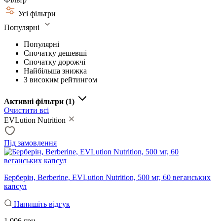
Усі фільтри
Популярні
Популярні
Спочатку дешевші
Спочатку дорожчі
Найбільша знижка
З високим рейтингом
Активні фільтри
(1)
Очистити всі
EVLution Nutrition
Під замовлення
Берберін, Berberine, EVLution Nutrition, 500 мг, 60 веганських
капсул
Напишіть відгук
1 006 грн