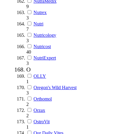
NutraMedix
9
Nutrex
3
Nutri
7
Nutricology
3
Nutricost
40
NutriExpert
3
O
OLLY
1
Oregon's Wild Harvest
3
Orthomol
2
Orzax
2
OstroVit
1
Our Daily Vites