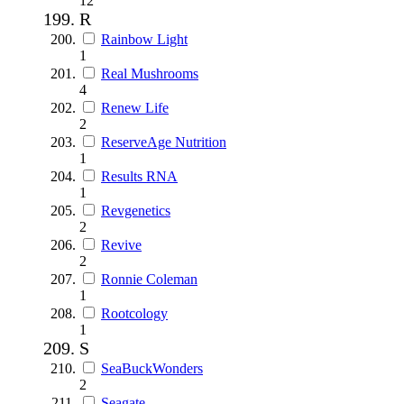
12
R
Rainbow Light
1
Real Mushrooms
4
Renew Life
2
ReserveAge Nutrition
1
Results RNA
1
Revgenetics
2
Revive
2
Ronnie Coleman
1
Rootcology
1
S
SeaBuckWonders
2
Seagate