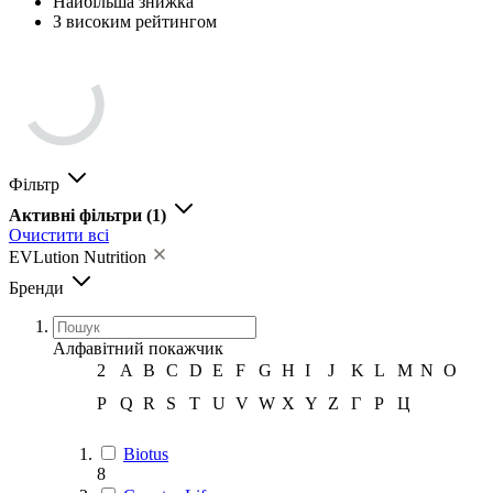
Найбільша знижка
З високим рейтингом
Фільтр
Активні фільтри
(1)
Очистити всі
EVLution Nutrition
Бренди
Алфавітний покажчик
2
A
B
C
D
E
F
G
H
I
J
K
L
M
N
O
P
Q
R
S
T
U
V
W
X
Y
Z
Г
Р
Ц
Biotus
8