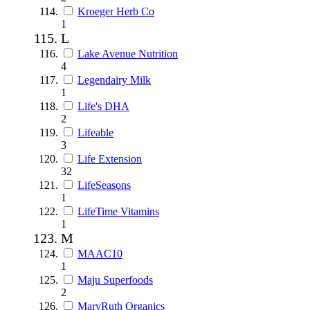
Kroeger Herb Co
1
L
Lake Avenue Nutrition
4
Legendairy Milk
1
Life's DHA
2
Lifeable
3
Life Extension
32
LifeSeasons
1
LifeTime Vitamins
1
M
MAAC10
1
Maju Superfoods
2
MaryRuth Organics