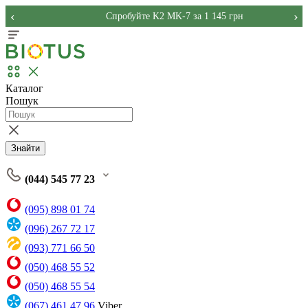
‹
›
Спробуйте K2 MK-7 за 1 145 грн
Каталог
Пошук
Знайти
(044) 545 77 23
(095) 898 01 74
(096) 267 72 17
(093) 771 66 50
(050) 468 55 52
(050) 468 55 54
(067) 461 47 96
Viber