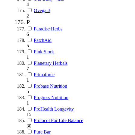
4
Ovega-3
2
P
Paradise Herbs
6
PatchAid
5
Pink Stork
1
Planetary Herbals
7
Primaforce
1
Probase Nutrition
5
Progress Nutrition
1
ProHealth Longevity
15
Protocol For Life Balance
30
Pure Bar