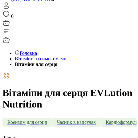
0
Головна
Вітаміни за симптомами
Вітаміни для серця
Вітаміни для серця EVLution
Nutrition
Коензим для серця
Часник в капсулах
Кардіоформул
Фільтр