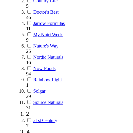
Country Life
5
Doctor's Best
46
Jarrow Formulas
11
My Nutri Week
9
Nature's Way
25
Nordic Naturals
16
Now Foods
94
Rainbow Light
1
Solgar
29
Source Naturals
31
2
21st Century
7
A