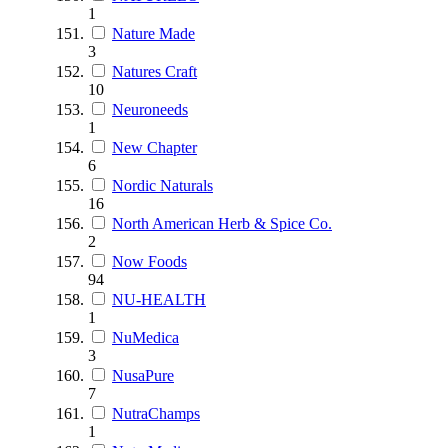
1
Nature Made
3
Natures Craft
10
Neuroneeds
1
New Chapter
6
Nordic Naturals
16
North American Herb & Spice Co.
2
Now Foods
94
NU-HEALTH
1
NuMedica
3
NusaPure
7
NutraChamps
1