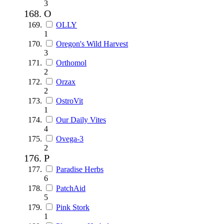
3
O
OLLY
1
Oregon's Wild Harvest
3
Orthomol
2
Orzax
2
OstroVit
1
Our Daily Vites
4
Ovega-3
2
P
Paradise Herbs
6
PatchAid
5
Pink Stork
1