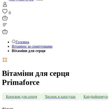
0
Головна
Вітаміни за симптомами
Вітаміни для серця
Вітаміни для серця
Primaforce
Коензим для серця
Часник в капсулах
Кардіоформул
Фільтр