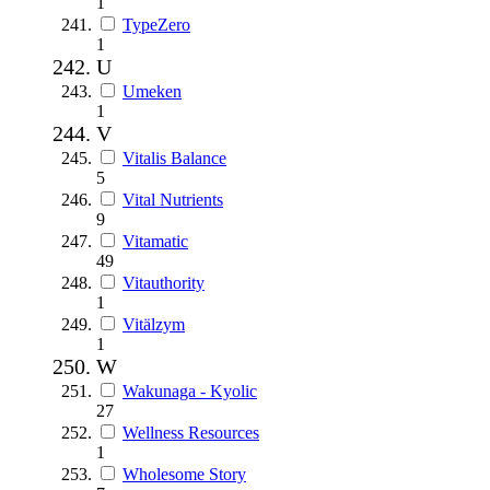
1
TypeZero
1
U
Umeken
1
V
Vitalis Balance
5
Vital Nutrients
9
Vitamatic
49
Vitauthority
1
Vitälzym
1
W
Wakunaga - Kyolic
27
Wellness Resources
1
Wholesome Story