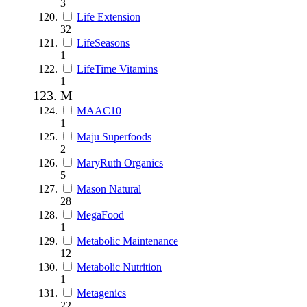
3
Life Extension
32
LifeSeasons
1
LifeTime Vitamins
1
M
MAAC10
1
Maju Superfoods
2
MaryRuth Organics
5
Mason Natural
28
MegaFood
1
Metabolic Maintenance
12
Metabolic Nutrition
1
Metagenics
22