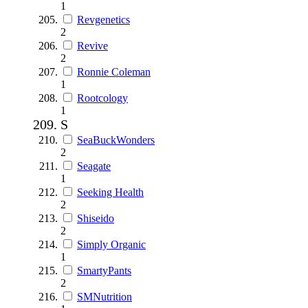
1
Revgenetics
2
Revive
2
Ronnie Coleman
1
Rootcology
1
S
SeaBuckWonders
2
Seagate
1
Seeking Health
2
Shiseido
2
Simply Organic
1
SmartyPants
2
SMNutrition