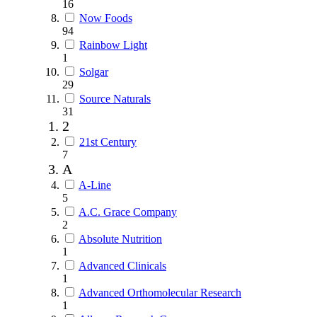
16
Now Foods
94
Rainbow Light
1
Solgar
29
Source Naturals
31
2
21st Century
7
A
A-Line
5
A.C. Grace Company
2
Absolute Nutrition
1
Advanced Clinicals
1
Advanced Orthomolecular Research
1