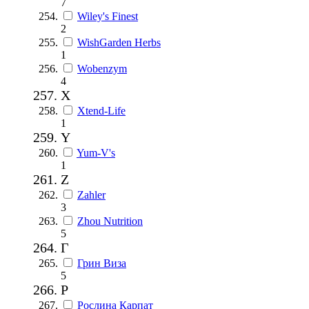
7
Wiley's Finest
2
WishGarden Herbs
1
Wobenzym
4
X
Xtend-Life
1
Y
Yum-V's
1
Z
Zahler
3
Zhou Nutrition
5
Г
Грин Виза
5
Р
Рослина Карпат