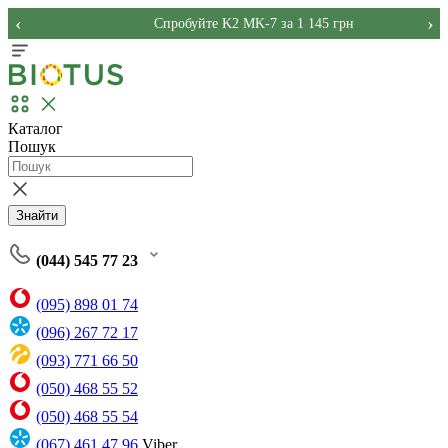
‹
›
Спробуйте K2 MK-7 за 1 145 грн
Каталог
Пошук
Знайти
(044) 545 77 23
(095) 898 01 74
(096) 267 72 17
(093) 771 66 50
(050) 468 55 52
(050) 468 55 54
(067) 461 47 96
Viber