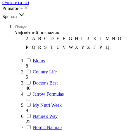
Очистити всі
Primaforce
Бренди
Алфавітний покажчик
2
A
B
C
D
E
F
G
H
I
J
K
L
M
N
O
P
Q
R
S
T
U
V
W
X
Y
Z
Г
Р
Ц
Biotus
8
Country Life
5
Doctor's Best
46
Jarrow Formulas
11
My Nutri Week
9
Nature's Way
25
Nordic Naturals