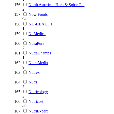
North American Herb & Spice Co.
2
Now Foods
94
NU-HEALTH
1
NuMedica
3
NusaPure
7
NutraChamps
1
NutraMedix
9
Nutrex
3
Nutri
7
Nutricology
3
Nutricost
40
NutriExpert