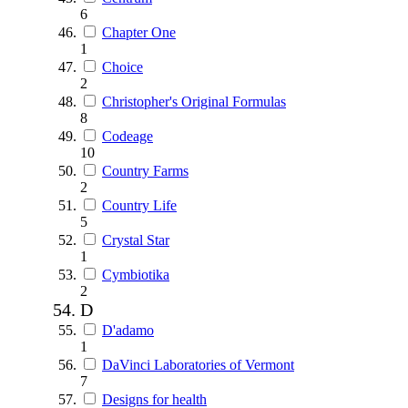
6
Chapter One
1
Choice
2
Christopher's Original Formulas
8
Codeage
10
Country Farms
2
Country Life
5
Crystal Star
1
Cymbiotika
2
D
D'adamo
1
DaVinci Laboratories of Vermont
7
Designs for health