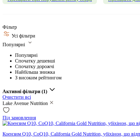
Фільтр
Усі фільтри
Популярні
Популярні
Спочатку дешевші
Спочатку дорожчі
Найбільша знижка
З високим рейтингом
Активні фільтри
(1)
Очистити всі
Lake Avenue Nutrition
Під замовлення
Коензим Q10, CoQ10, California Gold Nutrition, убіхінон, що ві