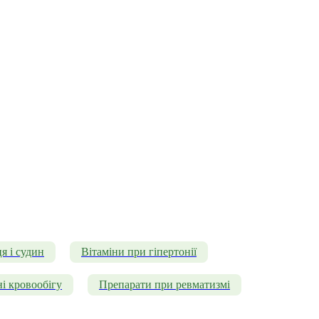
я і судин
Вітаміни при гіпертонії
і кровообігу
Препарати при ревматизмі