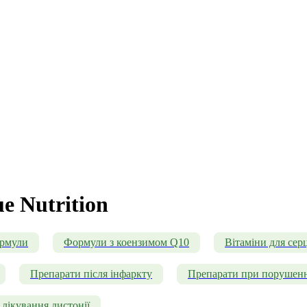
e Nutrition
ормули
Формули з коензимом Q10
Вітаміни для серц
Препарати після інфаркту
Препарати при порушенн
лікування дистонії