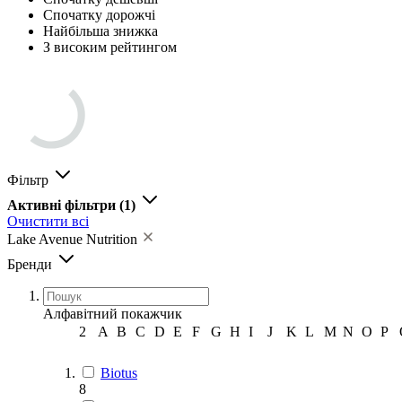
Спочатку дорожчі
Найбільша знижка
З високим рейтингом
Фільтр
Активні фільтри
(1)
Очистити всі
Lake Avenue Nutrition
Бренди
Алфавітний покажчик
2
A
B
C
D
E
F
G
H
I
J
K
L
M
N
O
P
Biotus
8