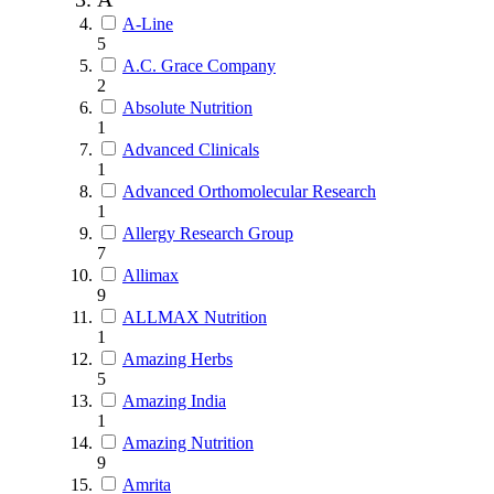
A-Line
5
A.C. Grace Company
2
Absolute Nutrition
1
Advanced Clinicals
1
Advanced Orthomolecular Research
1
Allergy Research Group
7
Allimax
9
ALLMAX Nutrition
1
Amazing Herbs
5
Amazing India
1
Amazing Nutrition
9
Amrita