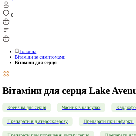
0
Головна
Вітаміни за симптомами
Вітаміни для серця
Вітаміни для серця Lake Avenu
Коензим для серця
Часник в капсулах
Кардіоф
Препарати від атеросклерозу
Препарати при інфаркті
Препарати при порушенні ритму серця
Препарати для 