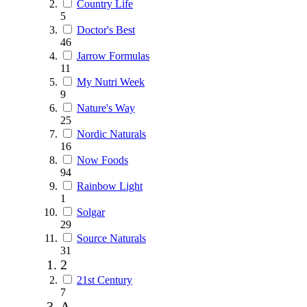
Country Life
5
Doctor's Best
46
Jarrow Formulas
11
My Nutri Week
9
Nature's Way
25
Nordic Naturals
16
Now Foods
94
Rainbow Light
1
Solgar
29
Source Naturals
31
2
21st Century
7
A