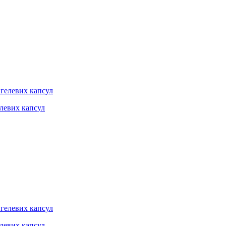
елевих капсул
елевих капсул