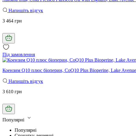
Напишіть відгук
3 464 грн
Під замовлення
Коензим Q10 плюс біоперин, CoQ10 Plus Bioperine, Lake Avenue 
Напишіть відгук
3 610 грн
Популярні
Популярні
Спочатку дешевші