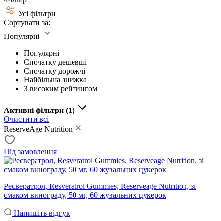
Усі фільтри
Сортувати за:
Популярні
Популярні
Спочатку дешевші
Спочатку дорожчі
Найбільша знижка
З високим рейтингом
Активні фільтри
(1)
Очистити всі
ReserveAge Nutrition
Під замовлення
Ресвератрол, Resveratrol Gummies, Reserveage Nutrition, зі
смаком винограду, 50 мг, 60 жувальних цукерок
Напишіть відгук