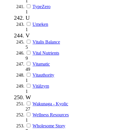
1
TypeZero
1
U
Umeken
1
V
Vitalis Balance
5
Vital Nutrients
9
Vitamatic
49
Vitauthority
1
Vitälzym
1
W
Wakunaga - Kyolic
27
Wellness Resources
1
Wholesome Story