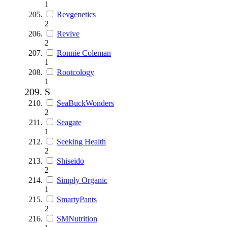
1
Revgenetics
2
Revive
2
Ronnie Coleman
1
Rootcology
1
S
SeaBuckWonders
2
Seagate
1
Seeking Health
2
Shiseido
2
Simply Organic
1
SmartyPants
2
SMNutrition