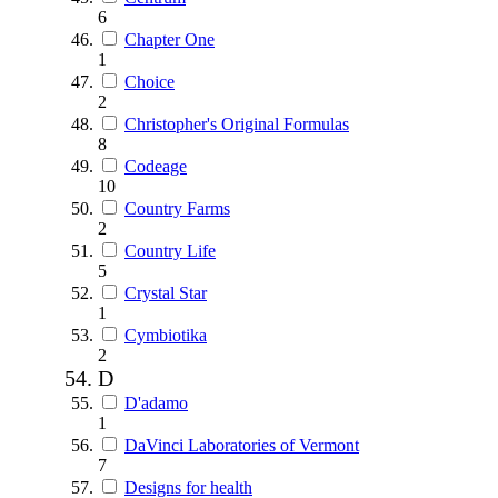
6
Chapter One
1
Choice
2
Christopher's Original Formulas
8
Codeage
10
Country Farms
2
Country Life
5
Crystal Star
1
Cymbiotika
2
D
D'adamo
1
DaVinci Laboratories of Vermont
7
Designs for health