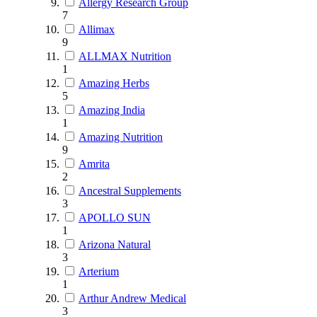
Allergy Research Group
7
Allimax
9
ALLMAX Nutrition
1
Amazing Herbs
5
Amazing India
1
Amazing Nutrition
9
Amrita
2
Ancestral Supplements
3
APOLLO SUN
1
Arizona Natural
3
Arterium
1
Arthur Andrew Medical
3