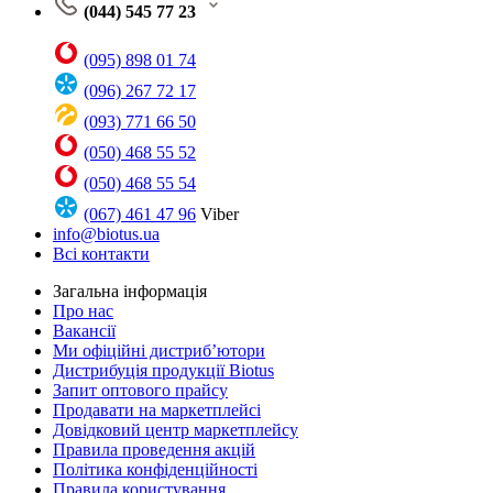
(044) 545 77 23
(095) 898 01 74
(096) 267 72 17
(093) 771 66 50
(050) 468 55 52
(050) 468 55 54
(067) 461 47 96
Viber
info@biotus.ua
Всі контакти
Загальна інформація
Про нас
Вакансії
Ми офіційні дистриб’ютори
Дистрибуція продукції Biotus
Запит оптового прайсу
Продавати на маркетплейсі
Довідковий центр маркетплейсу
Правила проведення акцій
Політика конфіденційності
Правила користування