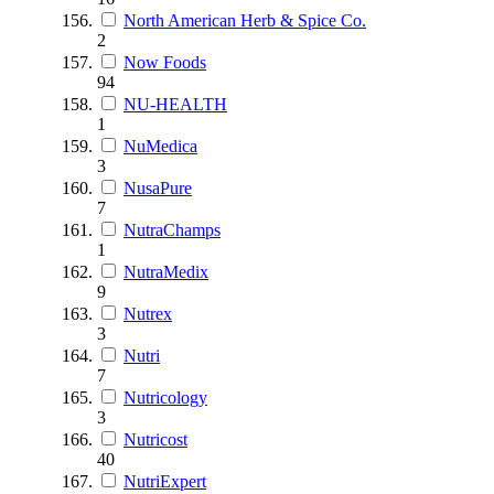
North American Herb & Spice Co.
2
Now Foods
94
NU-HEALTH
1
NuMedica
3
NusaPure
7
NutraChamps
1
NutraMedix
9
Nutrex
3
Nutri
7
Nutricology
3
Nutricost
40
NutriExpert