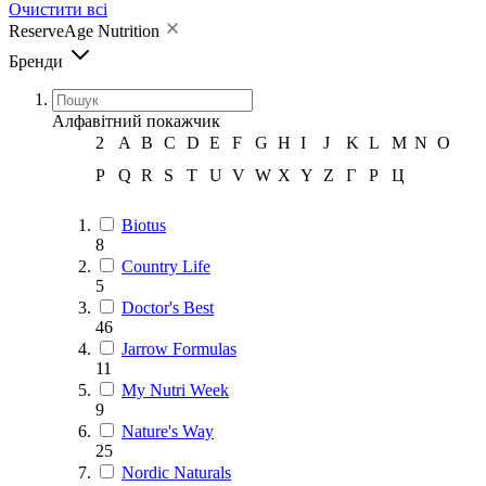
Очистити всі
ReserveAge Nutrition
Бренди
Алфавітний покажчик
2
A
B
C
D
E
F
G
H
I
J
K
L
M
N
O
P
Q
R
S
T
U
V
W
X
Y
Z
Г
Р
Ц
Biotus
8
Country Life
5
Doctor's Best
46
Jarrow Formulas
11
My Nutri Week
9
Nature's Way
25
Nordic Naturals