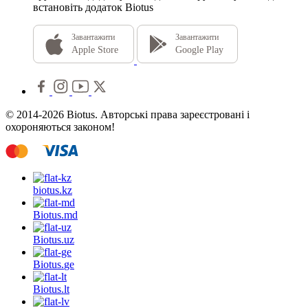
встановіть додаток Biotus
Завантажити
Завантажити
Apple Store
Google Play
© 2014-2026 Biotus. Авторські права зареєстровані і
охороняються законом!
biotus.
kz
Biotus.
md
Biotus.
uz
Biotus.
ge
Biotus.
lt