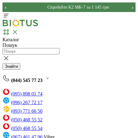
‹
›
Спробуйте K2 MK-7 за 1 145 грн
Каталог
Пошук
Знайти
(044) 545 77 23
(095) 898 01 74
(096) 267 72 17
(093) 771 66 50
(050) 468 55 52
(050) 468 55 54
(067) 461 47 96
Viber