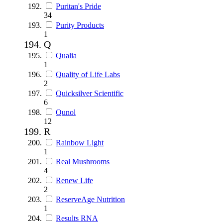
Puritan's Pride
34
Purity Products
1
Q
Qualia
1
Quality of Life Labs
2
Quicksilver Scientific
6
Qunol
12
R
Rainbow Light
1
Real Mushrooms
4
Renew Life
2
ReserveAge Nutrition
1
Results RNA