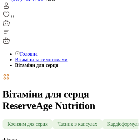
0
Головна
Вітаміни за симптомами
Вітаміни для серця
Вітаміни для серця
ReserveAge Nutrition
Коензим для серця
Часник в капсулах
Кардіоформул
Фільтр