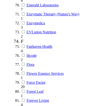
4
Emerald Laboratories
7
Enzymatic Therapy (Nature's Way)
1
Enzymedica
3
EVLution Nutrition
2
F
Fairhaven Health
4
fitcode
2
Flora
2
Flower Essence Services
1
Force Factor
20
Forest Leaf
1
Forever Living
4