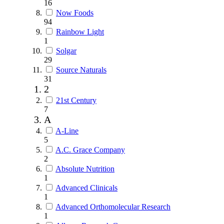
16
Now Foods
94
Rainbow Light
1
Solgar
29
Source Naturals
31
2
21st Century
7
A
A-Line
5
A.C. Grace Company
2
Absolute Nutrition
1
Advanced Clinicals
1
Advanced Orthomolecular Research
1