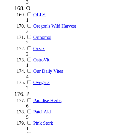
3
O
OLLY
1
Oregon's Wild Harvest
3
Orthomol
2
Orzax
2
OstroVit
1
Our Daily Vites
4
Ovega-3
2
P
Paradise Herbs
6
PatchAid
5
Pink Stork
1