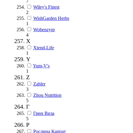
7
Wiley's Finest
2
WishGarden Herbs
1
Wobenzym
4
X
Xtend-Life
1
Y
Yum-V's
1
Z
Zahler
3
Zhou Nutrition
5
Г
Грин Виза
5
Р
Рослина Карпат