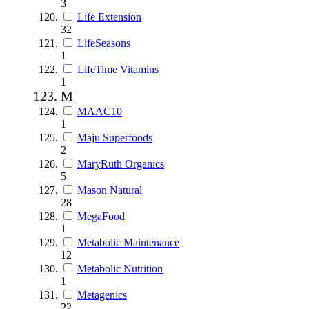
3
Life Extension
32
LifeSeasons
1
LifeTime Vitamins
1
M
MAAC10
1
Maju Superfoods
2
MaryRuth Organics
5
Mason Natural
28
MegaFood
1
Metabolic Maintenance
12
Metabolic Nutrition
1
Metagenics
22