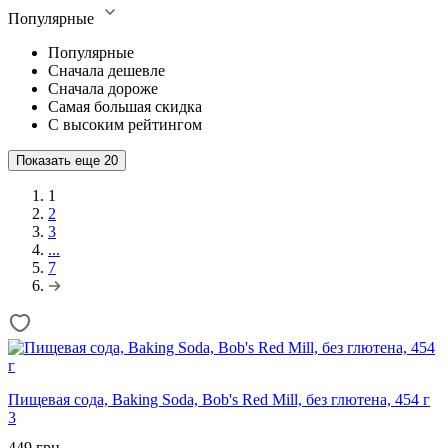
Популярные
Популярные
Сначала дешевле
Сначала дороже
Самая большая скидка
С высоким рейтингом
Показать еще
20
1
2
3
...
7
Пищевая сода, Baking Soda, Bob's Red Mill, без глютена, 454 г
3
449 грн