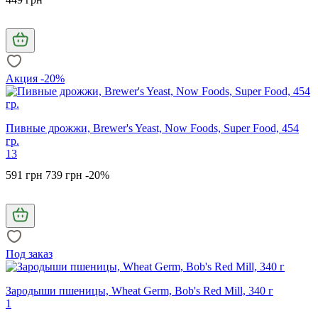
Акция -20%
Пивные дрожжи, Brewer's Yeast, Now Foods, Super Food, 454
гр.
13
591 грн
739 грн
-20%
Под заказ
Зародыши пшеницы, Wheat Germ, Bob's Red Mill, 340 г
1