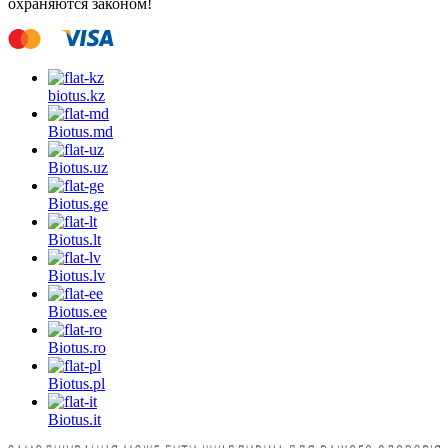
охраняются законом!
biotus.
kz
Biotus.
md
Biotus.
uz
Biotus.
ge
Biotus.
lt
Biotus.
lv
Biotus.
ee
Biotus.
ro
Biotus.
pl
Biotus.
it