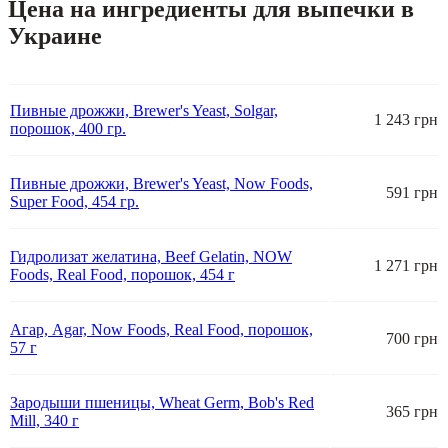
Цена на ингредиенты для выпечки в
Украине
Пивные дрожжи, Brewer's Yeast, Solgar,
1 243 грн
порошок, 400 гр.
Пивные дрожжи, Brewer's Yeast, Now Foods,
591 грн
Super Food, 454 гр.
Гидролизат желатина, Beef Gelatin, NOW
1 271 грн
Foods, Real Food, порошок, 454 г
Агар, Agar, Now Foods, Real Food, порошок,
700 грн
57 г
Зародыши пшеницы, Wheat Germ, Bob's Red
365 грн
Mill, 340 г