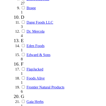
27
Bragg
1
D
Dang Foods LLC
3
Dr. Mercola
4
E
Eden Foods
1
Edward & Sons
8
F
FlapJacked
1
Foods Alive
1
Frontier Natural Products
6
G
Gaia Herbs
1