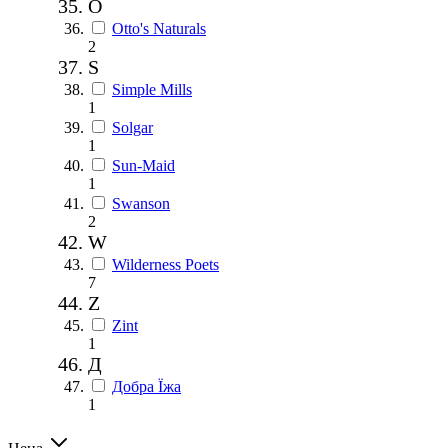
O
Otto's Naturals
2
S
Simple Mills
1
Solgar
1
Sun-Maid
1
Swanson
2
W
Wilderness Poets
7
Z
Zint
1
Д
Добра Їжа
1