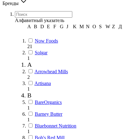
Бренды
Алфавитный указатель
A
B
D
E
F
G
J
K
M
N
O
S
W
Z
Д
Now Foods
21
Solgar
1
A
Arrowhead Mills
2
Artisana
1
B
BareOrganics
1
Barney Butter
1
Bluebonnet Nutrition
1
Bob's Red Mill