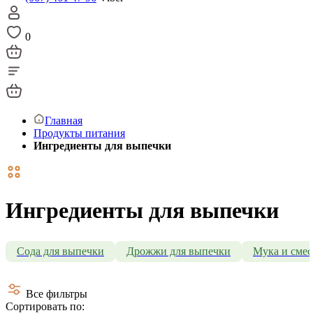
0
Главная
Продукты питания
Ингредиенты для выпечки
Ингредиенты для выпечки
Сода для выпечки
Дрожжи для выпечки
Мука и смес
Все фильтры
Сортировать по: