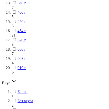
340 г
7
400 г
5
450 г
3
454 г
21
620 г
8
680 г
7
908 г
4
910 г
6
Вкус
Банан
1
Без вкуса
2