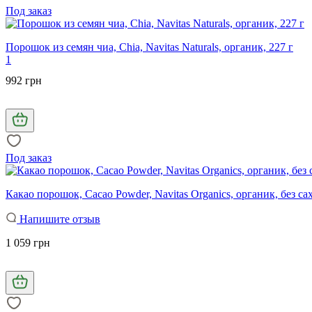
Под заказ
Порошок из семян чиа, Chia, Navitas Naturals, органик, 227 г
1
992 грн
Под заказ
Какао порошок, Cacao Powder, Navitas Organics, органик, без сах
Напишите отзыв
1 059 грн