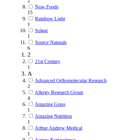
2
Now Foods
15
Rainbow Light
1
Solgar
1
Source Naturals
6
2
21st Century
1
A
Advanced Orthomolecular Research
2
Allergy Research Group
4
Amazing Grass
1
Amazing Nutrition
1
Arthur Andrew Medical
1
Aurora Nutrascience