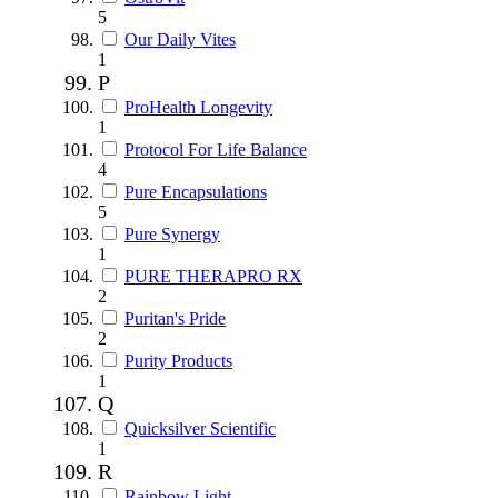
5
Our Daily Vites
1
P
ProHealth Longevity
1
Protocol For Life Balance
4
Pure Encapsulations
5
Pure Synergy
1
PURE THERAPRO RX
2
Puritan's Pride
2
Purity Products
1
Q
Quicksilver Scientific
1
R
Rainbow Light