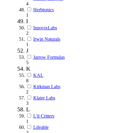
4
Herbtonics
1
I
InnovixLabs
2
Irwin Naturals
1
J
Jarrow Formulas
5
K
KAL
8
Kirkman Labs
2
Klaire Labs
3
L
L'il Critters
1
Lifeable
2