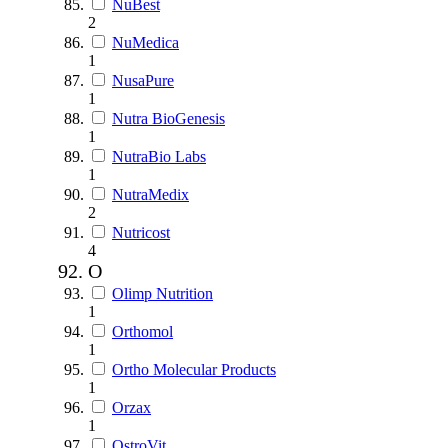
NuBest
2
NuMedica
1
NusaPure
1
Nutra BioGenesis
1
NutraBio Labs
1
NutraMedix
2
Nutricost
4
O
Olimp Nutrition
1
Orthomol
1
Ortho Molecular Products
1
Orzax
1
OstroVit