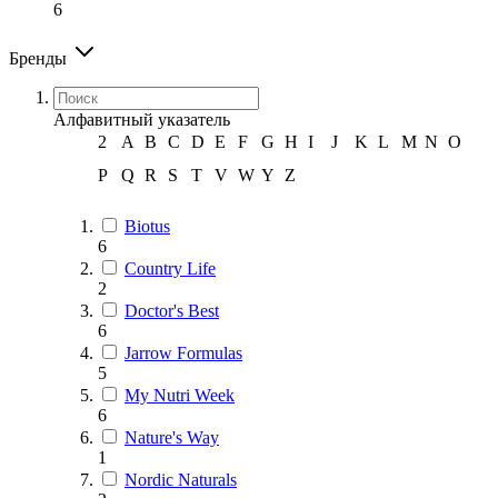
6
Бренды
Алфавитный указатель
2
A
B
C
D
E
F
G
H
I
J
K
L
M
N
O
P
Q
R
S
T
V
W
Y
Z
Biotus
6
Country Life
2
Doctor's Best
6
Jarrow Formulas
5
My Nutri Week
6
Nature's Way
1
Nordic Naturals