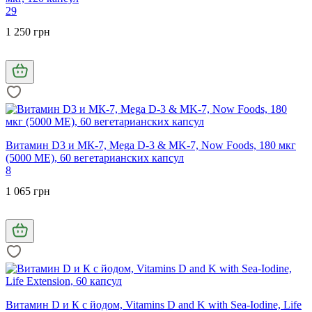
29
1 250 грн
Витамин D3 и МК-7, Mega D-3 & MK-7, Now Foods, 180 мкг
(5000 МЕ), 60 вегетарианских капсул
8
1 065 грн
Витамин D и К с йодом, Vitamins D and K with Sea-Iodine, Life