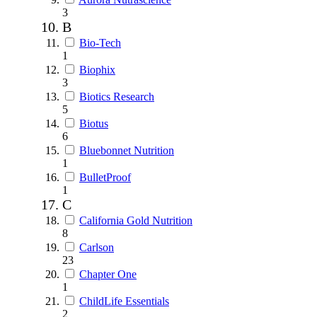
3
B
Bio-Tech
1
Biophix
3
Biotics Research
5
Biotus
6
Bluebonnet Nutrition
1
BulletProof
1
C
California Gold Nutrition
8
Carlson
23
Chapter One
1
ChildLife Essentials
2