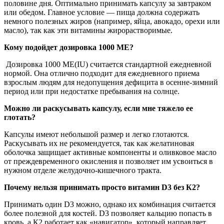
половине дня. Оптимально принимать капсулу за завтраком
или обедом. Главное условие — пища должна содержать
немного полезных жиров (например, яйца, авокадо, орехи или
масло), так как эти витамины жирорастворимые.
Кому подойдет дозировка 1000 МЕ?
Дозировка 1000 МЕ(IU) считается
стандартной
ежедневной
нормой. Она отлично подходит для ежедневного приема
взрослым людям для недопущения дефицита в осенне-зимний
период или при недостатке пребывания на солнце.
Можно ли раскусывать капсулу, если мне тяжело ее
глотать?
Капсулы имеют небольшой размер и легко глотаются.
Раскусывать их не рекомендуется, так как желатиновая
оболочка защищает активные компоненты и оливковое масло
от преждевременного окисления и позволяет им усвоиться в
нужном отделе желудочно-кишечного тракта.
Почему нельзя принимать просто витамин D3 без К2?
П
ринимать один D3 можно, однако их комбинация считается
более полезной для костей. D3 позволяет кальцию попасть в
кровь, а К2 работает как «навигатор», который направляет