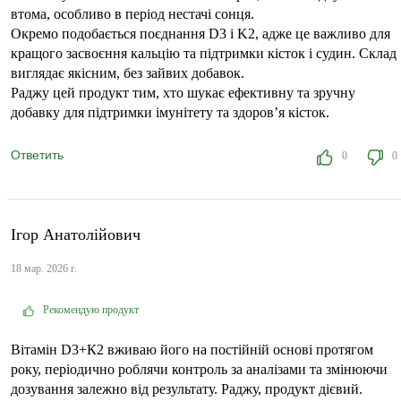
втома, особливо в період нестачі сонця.
Окремо подобається поєднання D3 і K2, адже це важливо для
кращого засвоєння кальцію та підтримки кісток і судин. Склад
виглядає якісним, без зайвих добавок.
Раджу цей продукт тим, хто шукає ефективну та зручну
добавку для підтримки імунітету та здоров’я кісток.
Ответить
0
0
Ігор Анатолійович
18 мар. 2026 г.
Рекомендую продукт
Вітамін D3+К2 вживаю його на постійній основі протягом
року, періодично роблячи контроль за аналізами та змінюючи
дозування залежно від результату. Раджу, продукт дієвий.