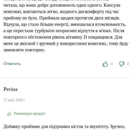
читала, що вони добре доповнюють один одного. Капсули
невеликі, ковтаються легко, жодного дискомфорту під час
прийому не було. Приймала щодня протягом двох місяців.
Відчула, що стало більше енергії, зменшилася втомлюваність,
а ще перестали турбувати неприємні відчуття в м'язах. Після
повторного обстеження рівень вітаміну D покращився. Для
мене це якісний і зручний у використанні комплекс, тому буду
замовляти повторно.
Ответить
0
0
Регіна
17 июн. 2026 г.
Рекомендую продукт
Добавку приймаю для підтримки кісток та імунітету. Зручно,