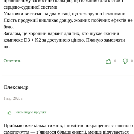
правильному засвоєнню кальцію, що важливо для кісток і
серцево-судинної системи.
Упаковки вистачає на два місяці, що теж зручно і економно.
Якість продукції викликає довіру, жодних побічних ефектів не
було.
Загалом, це хороший варіант для тих, хто шукає якісний
комплекс D3 + K2 за доступною ціною. Планую замовляти
ще.
Ответить
0
0
Олександр
1 апр. 2026 г.
Рекомендую продукт
Приймаю вже кілька тижнів, і помітив покращення загального
самопочуття — з’явилося більше енергії, менше відчувається