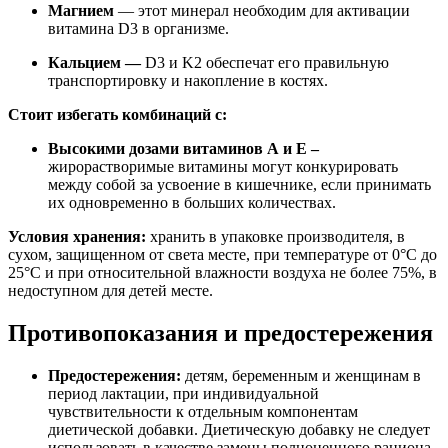
Магнием
— этот минерал необходим для активации
витамина D3 в организме.
Кальцием —
D3 и K2 обеспечат его правильную
транспортировку и накопление в костях.
Стоит избегать комбинаций с:
Высокими дозами витаминов А и Е –
жирорастворимые витамины могут конкурировать
между собой за усвоение в кишечнике, если принимать
их одновременно в больших количествах.
Условия хранения:
хранить в упаковке производителя, в
сухом, защищенном от света месте, при температуре от 0°C до
25°C и при относительной влажности воздуха не более 75%, в
недоступном для детей месте.
Противопоказания и предостережения
Предостережения:
детям, беременным и женщинам в
период лактации, при индивидуальной
чувствительности к отдельным компонентам
диетической добавки. Диетическую добавку не следует
использовать в качестве замены полноценного рациона