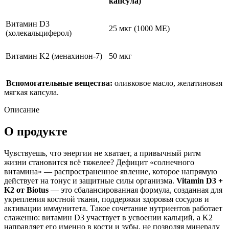
капсула)
Витамин D3
25 мкг (1000 МЕ)
(холекальциферол)
Витамин K2 (менахинон-7)
50 мкг
Вспомогательные вещества:
оливковое масло, желатиновая
мягкая капсула.
Описание
О продукте
Чувствуешь, что энергии не хватает, а привычный ритм
жизни становится всё тяжелее? Дефицит «солнечного
витамина» — распространенное явление, которое напрямую
действует на тонус и защитные силы организма.
Vitamin D3 +
K2 от Biotus
— это сбалансированная формула, созданная для
укрепления костной ткани, поддержки здоровья сосудов и
активации иммунитета. Такое сочетание нутриентов работает
слаженно: витамин D3 участвует в усвоении кальций, а K2
направляет его именно в кости и зубы, не позволяя минералу