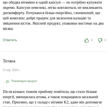
що обидва вітаміни в одній капсулі — не потрібно купувати
окремо. Капсули невеликі, легко ковтаються, не викликають
дискомфорту. Почуваюся більш енергійно, і впевнений, що
цей комплекс добре працює для засвоєння кальцію та
зміцнення кісток. Якісний продукт, упаковки вистачає на два
місяці.
Ответить
0
0
Тетяна
25 апр. 2026 г.
Рекомендую продукт
Після кількох тижнів прийому помітила, що стало більше
енергії, зменшилась втома, а також покращився загальний
стан. Приємно, що у складі є вітамін K2, адже він допомагає