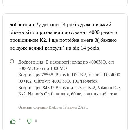
доброго дня!у дитини 14 років дуже низький
рівень віт.д,призначили дозування 4000 разом з
провідником К2. і ще потрібна омега 3( бажано
не дуже великі капсули) на вік 14 років
Доброго дня.
В наявності немає по 4000МО, є п
5000МО або по 1000МО
Код товару:78568
Вітамін D3+K2, Vitamin D3 4000
IU+K2, OstroVit, 4000 МО, 100 таблеток
Код товару: 84397 Вітаміни D-3 та K-2, Vitamin D-3
K-2, Nature's Craft, вишня, 60 жувальних таблеток
Ответить:
сотрудник Biotus
на 19 апреля 2025 г.
0
0